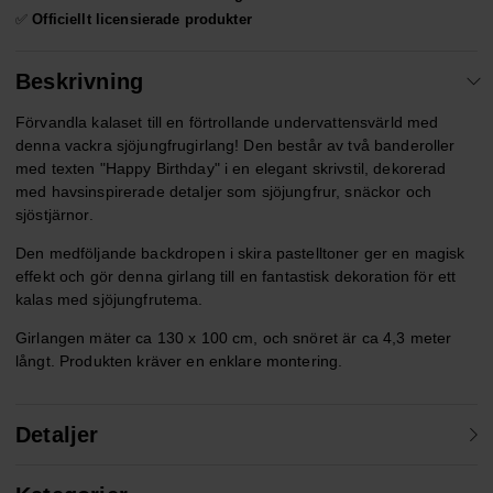
✅
Officiellt licensierade produkter
Beskrivning
Förvandla kalaset till en förtrollande undervattensvärld med
denna vackra sjöjungfrugirlang! Den består av två banderoller
med texten "Happy Birthday" i en elegant skrivstil, dekorerad
med havsinspirerade detaljer som sjöjungfrur, snäckor och
sjöstjärnor.
Den medföljande backdropen i skira pastelltoner ger en magisk
effekt och gör denna girlang till en fantastisk dekoration för ett
kalas med sjöjungfrutema.
Girlangen mäter ca 130 x 100 cm, och snöret är ca 4,3 meter
långt. Produkten kräver en enklare montering.
Detaljer