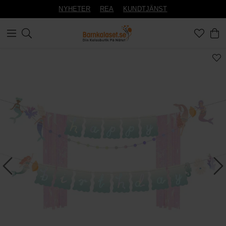
NYHETER
REA
KUNDTJÄNST