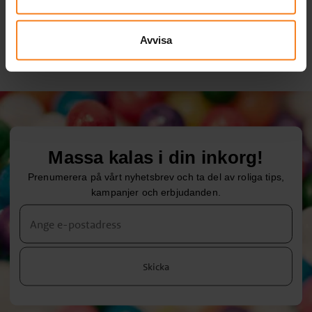
KÖP
KÖP
Avvisa
Massa kalas i din inkorg!
Prenumerera på vårt nyhetsbrev och ta del av roliga tips,
kampanjer och erbjudanden.
Skicka