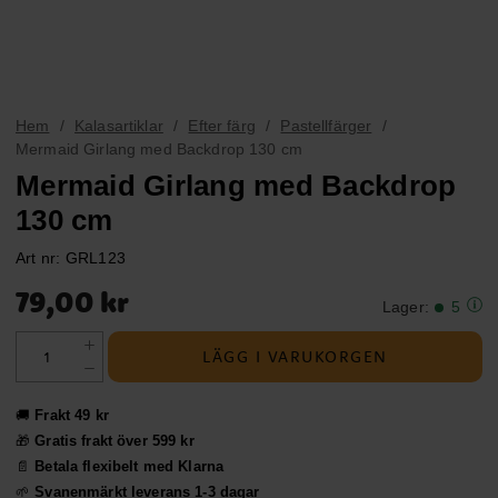
Hem
Kalasartiklar
Efter färg
Pastellfärger
Mermaid Girlang med Backdrop 130 cm
Mermaid Girlang med Backdrop
130 cm
Art nr:
GRL123
Pris
:
79,00 kr
79,00 kr
Lager
:
5
LÄGG I VARUKORGEN
🚚
Frakt 49 kr
🎁
Gratis frakt över 599 kr
📄
Betala flexibelt med Klarna
🌱
Svanenmärkt leverans 1-3 dagar