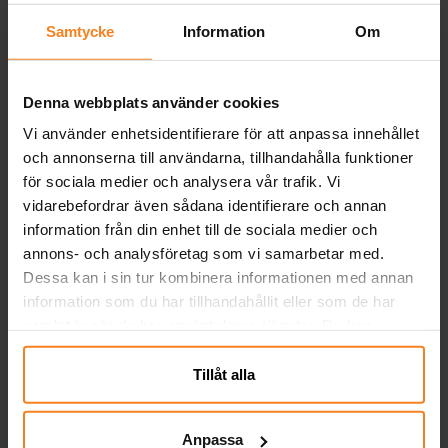
Samtycke
Information
Om
KÖP
KÖP
Andra köpte även
Denna webbplats använder cookies
Vi använder enhetsidentifierare för att anpassa innehållet
och annonserna till användarna, tillhandahålla funktioner
för sociala medier och analysera vår trafik. Vi
vidarebefordrar även sådana identifierare och annan
information från din enhet till de sociala medier och
annons- och analysföretag som vi samarbetar med.
Dessa kan i sin tur kombinera informationen med annan
information som du har tillhandahållit eller som de har
samlat in när du har använt deras tjänster. Du kan
närsomhelst ändra ditt samtycke.
Sjöjungfru snap-on
Servetter - Snäckskal
M
Tillåt alla
armband
20-pack
5,00 kr
39,00 kr
Pris
:
5,00 kr
Pris
:
39,00 kr
Anpassa