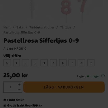
Hem
Baka
Tårtdekorationer
Tårtljus
Pastellrosa Sifferljus 0-9
Pastellrosa Sifferljus 0-9
Art nr:
HPG1110
Välj siffra
0
1
2
3
4
5
6
7
8
9
Pris
:
25,00 kr
25,00 kr
Lager
:
I lager
LÄGG I VARUKORGEN
Frakt 49 kr
🚚
Gratis frakt över 599 kr
🎁