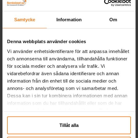
Ljusrosa siffra 0-9
12-pack
29,00 kr
49,00 kr
Pris
:
29,00 kr
Pris
:
49,00 kr
Samtycke
Information
Om
GÅ TILL
KÖP
Denna webbplats använder cookies
Andra köpte även
Vi använder enhetsidentifierare för att anpassa innehållet
och annonserna till användarna, tillhandahålla funktioner
för sociala medier och analysera vår trafik. Vi
vidarebefordrar även sådana identifierare och annan
information från din enhet till de sociala medier och
annons- och analysföretag som vi samarbetar med.
Dessa kan i sin tur kombinera informationen med annan
information som du har tillhandahållit eller som de har
samlat in när du har använt deras tjänster. Du kan
närsomhelst ändra ditt samtycke.
Tillåt alla
Ballonger - Röda 10-
Serpentiner - Ljusrosa