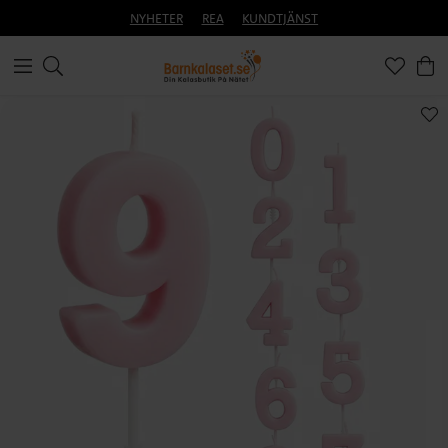
NYHETER
REA
KUNDTJÄNST