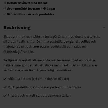
Betala flexibelt med Klarna
📄
Svanenmärkt leverans 1-3 dagar
🌱
Officiellt licensierade produkter
✅
Beskrivning
Skapa en mjuk och lekfull känsla på tårtan med dessa pastellrosa
sifferljus i valfri siffra. Den fina pastellfärgen ger ett gulligt och
inbjudande uttryck som passar perfekt till barnkalas och
födelsedagsfiranden.
Tårtljuset är enkelt att använda och levereras med en praktisk
hållare som gör det lätt att sticka ner direkt i tårtan. Ett prisvärt
sätt att skapa en fin och personlig dekoration.
✔️ Höjd: ca 4,5 cm (8,5 cm inklusive hållare)
✔️ Mjuk pastellfärg som passar perfekt till barnkalas
✔️ Prisvärt och enkelt sätt att dekorera tårtan