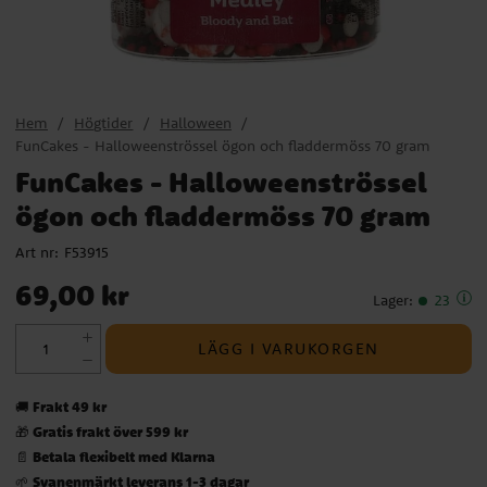
Hem
Högtider
Halloween
FunCakes - Halloweenströssel ögon och fladdermöss 70 gram
FunCakes - Halloweenströssel
ögon och fladdermöss 70 gram
Art nr:
F53915
Pris
:
69,00 kr
69,00 kr
Lager
:
23
LÄGG I VARUKORGEN
Frakt 49 kr
🚚
Gratis frakt över 599 kr
🎁
Betala flexibelt med Klarna
📄
Svanenmärkt leverans 1-3 dagar
🌱