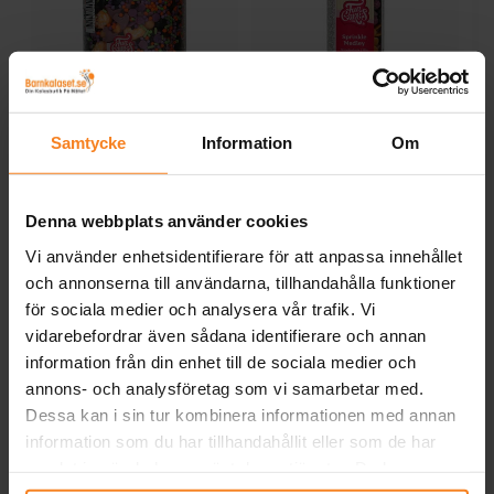
Samtycke
Information
Om
FunCakes -
FunCakes - Strösselmix
Halloweenströssel
Halloween 50 gram
S
Pumpor och häxhattar
59,00 kr
49,00 kr
Pris
:
59,00 kr
Pris
:
49,00 kr
70 gram
Denna webbplats använder cookies
KÖP
KÖP
Vi använder enhetsidentifierare för att anpassa innehållet
och annonserna till användarna, tillhandahålla funktioner
för sociala medier och analysera vår trafik. Vi
Andra köpte även
vidarebefordrar även sådana identifierare och annan
information från din enhet till de sociala medier och
annons- och analysföretag som vi samarbetar med.
Dessa kan i sin tur kombinera informationen med annan
information som du har tillhandahållit eller som de har
samlat in när du har använt deras tjänster. Du kan
närsomhelst ändra ditt samtycke.