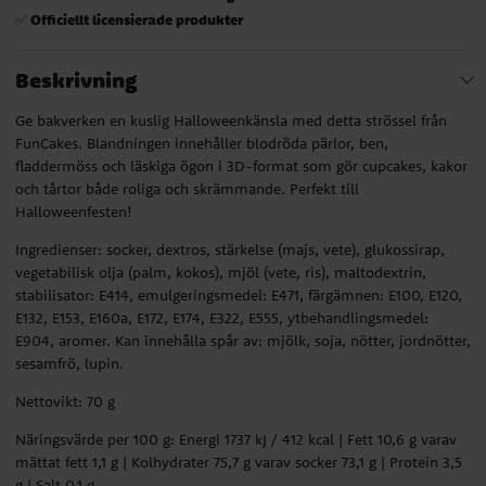
Officiellt licensierade produkter
✅
Beskrivning
Ge bakverken en kuslig Halloweenkänsla med detta strössel från
FunCakes. Blandningen innehåller blodröda pärlor, ben,
fladdermöss och läskiga ögon i 3D-format som gör cupcakes, kakor
och tårtor både roliga och skrämmande. Perfekt till
Halloweenfesten!
Ingredienser: socker, dextros, stärkelse (majs, vete), glukossirap,
vegetabilisk olja (palm, kokos), mjöl (vete, ris), maltodextrin,
stabilisator: E414, emulgeringsmedel: E471, färgämnen: E100, E120,
E132, E153, E160a, E172, E174, E322, E555, ytbehandlingsmedel:
E904, aromer. Kan innehålla spår av: mjölk, soja, nötter, jordnötter,
sesamfrö, lupin.
Nettovikt: 70 g
Näringsvärde per 100 g: Energi 1737 kJ / 412 kcal | Fett 10,6 g varav
mättat fett 1,1 g | Kolhydrater 75,7 g varav socker 73,1 g | Protein 3,5
g | Salt 0,1 g