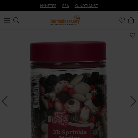
NYHETER
REA
KUNDTJÄNST