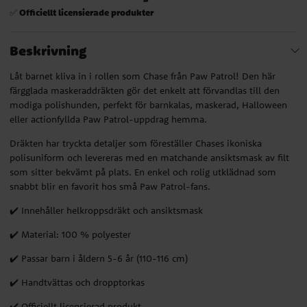
Officiellt licensierade produkter
✅
Beskrivning
Låt barnet kliva in i rollen som Chase från Paw Patrol! Den här
färgglada maskeraddräkten gör det enkelt att förvandlas till den
modiga polishunden, perfekt för barnkalas, maskerad, Halloween
eller actionfyllda Paw Patrol-uppdrag hemma.
Dräkten har tryckta detaljer som föreställer Chases ikoniska
polisuniform och levereras med en matchande ansiktsmask av filt
som sitter bekvämt på plats. En enkel och rolig utklädnad som
snabbt blir en favorit hos små Paw Patrol-fans.
✔️ Innehåller helkroppsdräkt och ansiktsmask
✔️ Material: 100 % polyester
✔️ Passar barn i åldern 5-6 år (110-116 cm)
✔️ Handtvättas och dropptorkas
✔️ Officiellt licensierad produkt