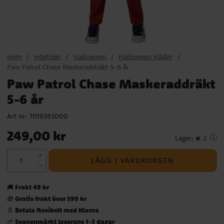
Hem
Högtider
Halloween
Halloween kläder
Paw Patrol Chase Maskeraddräkt 5-6 år
Paw Patrol Chase Maskeraddräkt
5-6 år
Art nr:
701936S000
Pris
:
249,00 kr
249,00 kr
Lager
:
2
LÄGG I VARUKORGEN
Frakt 49 kr
🚚
Gratis frakt över 599 kr
🎁
Betala flexibelt med Klarna
📄
Svanenmärkt leverans 1-3 dagar
🌱