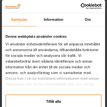
Paw Patrol Marshall
Paw Patrol Skye
Maskeraddräkt 5-6 år
Maskeraddräkt 5-6 år
M
Samtycke
Information
Om
249,00 kr
249,00 kr
Pris
:
249,00 kr
Pris
:
249,00 kr
KÖP
KÖP
Denna webbplats använder cookies
Vi använder enhetsidentifierare för att anpassa innehållet
Andra köpte även
och annonserna till användarna, tillhandahålla funktioner
för sociala medier och analysera vår trafik. Vi
vidarebefordrar även sådana identifierare och annan
information från din enhet till de sociala medier och
annons- och analysföretag som vi samarbetar med.
Dessa kan i sin tur kombinera informationen med annan
information som du har tillhandahållit eller som de har
samlat in när du har använt deras tjänster. Du kan
närsomhelst ändra ditt samtycke.
Tillåt alla