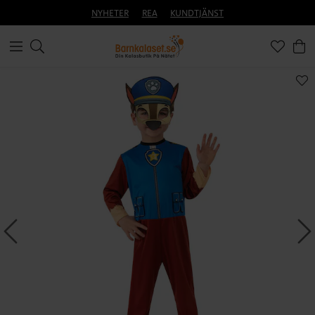
NYHETER
REA
KUNDTJÄNST