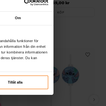
69,00 kr
Pris
:
69,00 kr
KÖP
Om
andahålla funktioner för
n information från din enhet
 tur kombinera informationen
 deras tjänster. Du kan
Tillåt alla