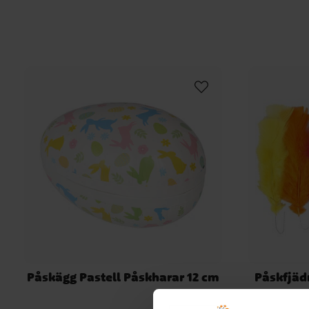
Påskägg Pastell Påskharar 12 cm
Påskfjädr