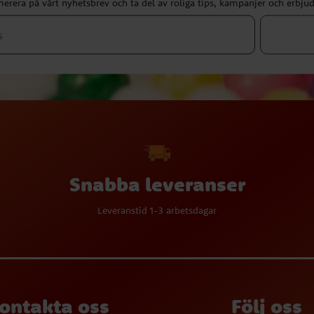
erera på vårt nyhetsbrev och ta del av roliga tips, kampanjer och erbju
Snabba leveranser
Leveranstid 1-3 arbetsdagar
ontakta oss
Följ oss