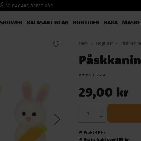
30 DAGARS ÖPPET KÖP
YSHOWER
KALASARTIKLAR
HÖGTIDER
BAKA
MASKE
Hem
Högtider
Påskkanine
Påskkanin
Art nr:
157619
Pris
:
29,00 kr
29,00 kr
Frakt 49 kr
🚚
Gratis frakt över 599 kr
🎁