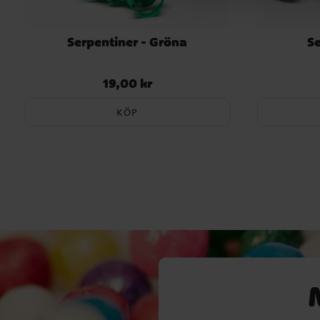
Serpentiner - Gröna
Se
19,00 kr
Pris
:
19,00 kr
KÖP