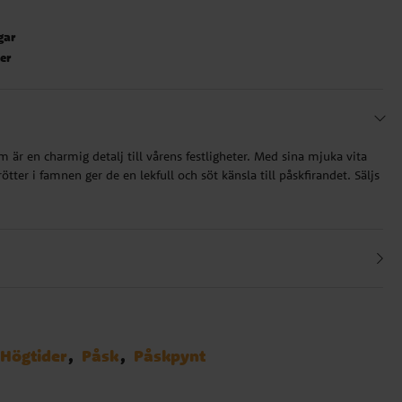
gar
ter
 är en charmig detalj till vårens festligheter. Med sina mjuka vita
ter i famnen ger de en lekfull och söt känsla till påskfirandet. Säljs
Högtider
Påsk
Påskpynt