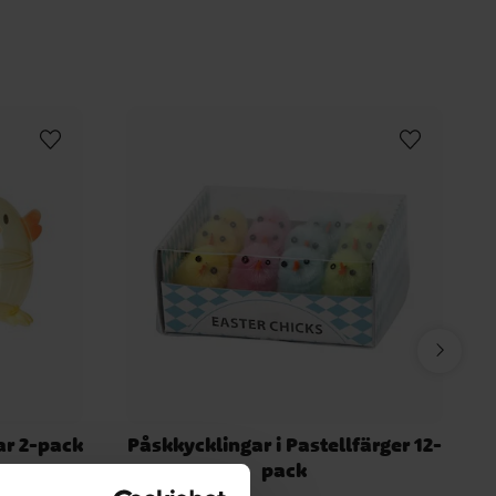
ar 2-pack
Påskkycklingar i Pastellfärger 12-
pack