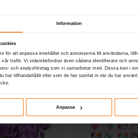
45,00 kr
49,00 kr
Pris
:
45,00 kr
Pris
:
49,00 kr
KÖP
KÖP
Information
Andra köpte även
cookies
e för att anpassa innehållet och annonserna till användarna, tillh
vår trafik. Vi vidarebefordrar även sådana identifierare och anna
nnons- och analysföretag som vi samarbetar med. Dessa kan i sin
har tillhandahållit eller som de har samlat in när du har använt
ycke.
Anpassa