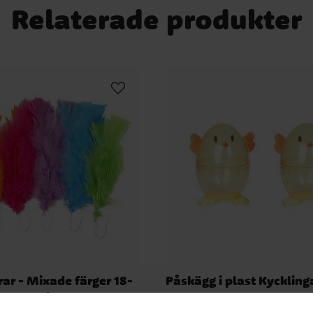
Relaterade produkter
ar - Mixade färger 18-
Påskägg i plast Kyckling
pack