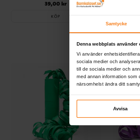
39,00 kr
Pris
:
39,00 kr
KÖP
Samtycke
Denna webbplats använder 
Vi använder enhetsidentifierar
sociala medier och analysera 
till de sociala medier och a
med annan information som du 
närsomhelst ändra ditt samt
Avvisa