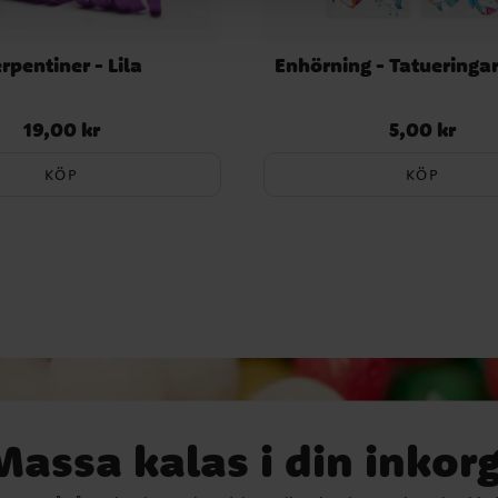
rpentiner - Lila
Enhörning - Tatueringa
19,00 kr
5,00 kr
Pris
:
19,00 kr
Pris
:
5,00 kr
KÖP
KÖP
Massa kalas i din inkorg