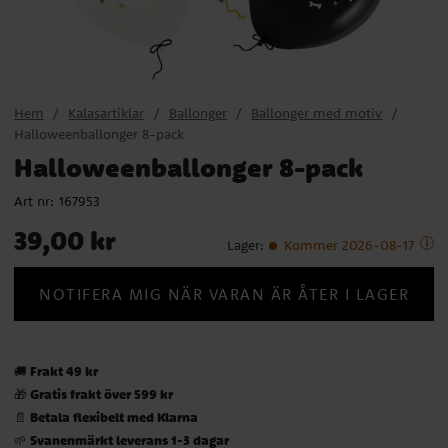
Hem
Kalasartiklar
Ballonger
Ballonger med motiv
Halloweenballonger 8-pack
Halloweenballonger 8-pack
Art nr:
167953
Pris
:
39,00 kr
39,00 kr
Lager
:
Kommer 2026-08-17
NOTIFERA MIG NÄR VARAN ÄR ÅTER I LAGER
Frakt 49 kr
🚚
Gratis frakt över 599 kr
🎁
Betala flexibelt med Klarna
📄
Svanenmärkt leverans 1-3 dagar
🌱