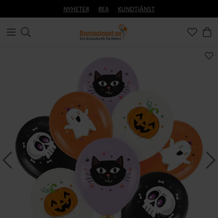
NYHETER
REA
KUNDTJÄNST