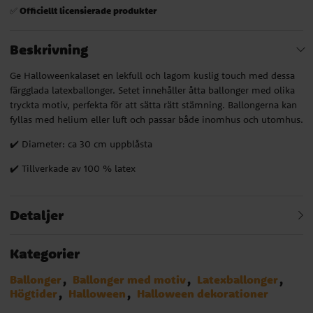
Officiellt licensierade produkter
✅
Beskrivning
Ge Halloweenkalaset en lekfull och lagom kuslig touch med dessa
färgglada latexballonger. Setet innehåller åtta ballonger med olika
tryckta motiv, perfekta för att sätta rätt stämning. Ballongerna kan
fyllas med helium eller luft och passar både inomhus och utomhus.
✔️ Diameter: ca 30 cm uppblåsta
✔️ Tillverkade av 100 % latex
Detaljer
Kategorier
Ballonger
Ballonger med motiv
Latexballonger
Högtider
Halloween
Halloween dekorationer