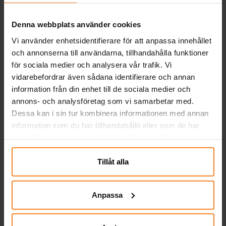
Denna webbplats använder cookies
Vi använder enhetsidentifierare för att anpassa innehållet
och annonserna till användarna, tillhandahålla funktioner
för sociala medier och analysera vår trafik. Vi
vidarebefordrar även sådana identifierare och annan
information från din enhet till de sociala medier och
annons- och analysföretag som vi samarbetar med.
Dessa kan i sin tur kombinera informationen med annan
information som du har tillhandahållit eller som de har
Premium
Ballonger i blandade
samlat in när du har använt deras tjänster. Du kan
Latexballonger
färger 10-pack
närsomhelst ändra ditt samtycke.
Pastellblå 13 cm 25-pack
39,00 kr
29,00 kr
Pris
:
39,00 kr
Pris
:
29,00 kr
Tillåt alla
KÖP
KÖP
Anpassa