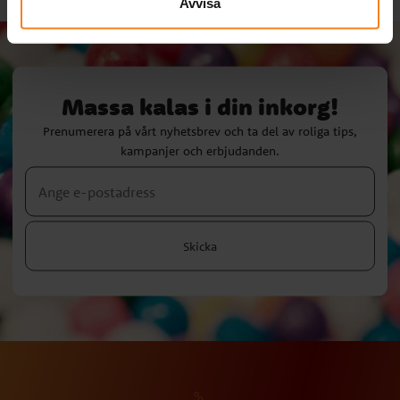
Avvisa
Massa kalas i din inkorg!
Prenumerera på vårt nyhetsbrev och ta del av roliga tips,
kampanjer och erbjudanden.
Skicka