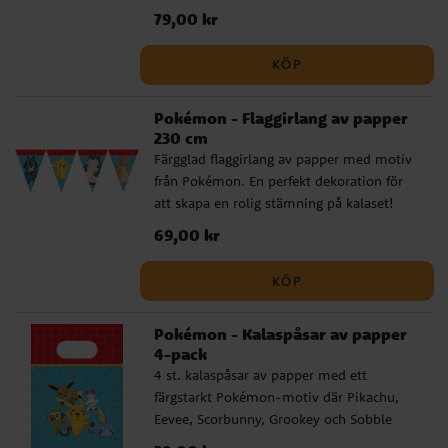
ha till Pokémon-kalas. Girlangen är 2
Pris
79,00 kr
:
79,00 kr
meter lång.
KÖP
Pokémon - Flaggirlang av papper
230 cm
Färgglad flaggirlang av papper med motiv
från Pokémon. En perfekt dekoration för
att skapa en rolig stämning på kalaset!
Girlangen är ca 2,3 meter lång och varje
Pris
69,00 kr
:
69,00 kr
vimpel är ca 24,5 cm hög.
KÖP
Pokémon - Kalaspåsar av papper
4-pack
4 st. kalaspåsar av papper med ett
färgstarkt Pokémon-motiv där Pikachu,
Eevee, Scorbunny, Grookey och Sobble
hoppar fram mot en blå bakgrund med