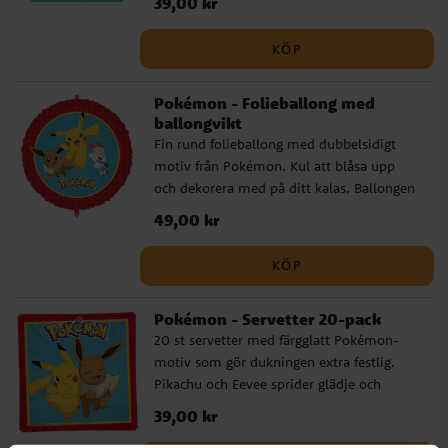
Pris
39,00 kr
:
39,00 kr
röd Pokéball-kant. Perfekta att fylla med
godis, små leksaker eller överraskningar
KÖP
som barnen kan ta med sig hem efter
kalaset. ✔️ Storlek: ca 22 x 13 cm ✔️
Pokémon - Folieballong med
Tillverkade av miljövänligt FSC-certifierat
ballongvikt
papper
Fin rund folieballong med dubbelsidigt
motiv från Pokémon. Kul att blåsa upp
och dekorera med på ditt kalas. Ballongen
är 46 cm i diameter och kan fyllas med
Pris
49,00 kr
:
49,00 kr
luft eller helium. Förpackningen innehåller
ballongvikt, snöre (ca 1,5 m) och sugrör. ✔️
KÖP
Kan fyllas med luft eller helium ✔️
Inkluderar ballongvikt, snöre och sugrör
Pokémon - Servetter 20-pack
20 st servetter med färgglatt Pokémon-
motiv som gör dukningen extra festlig.
Pikachu och Eevee sprider glädje och
energi och blir en perfekt detalj till alla
Pris
39,00 kr
:
39,00 kr
Pokémon-fans kalas. Servetterna är 2-