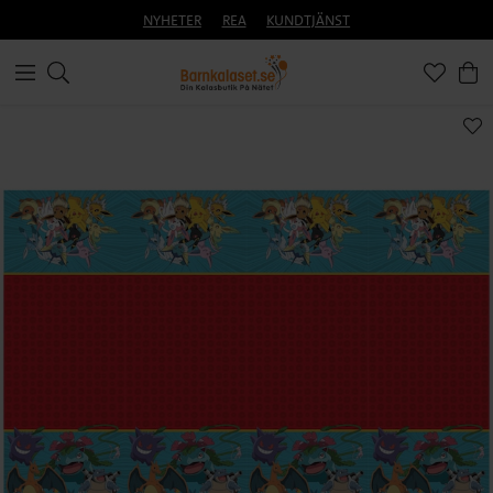
NYHETER
REA
KUNDTJÄNST