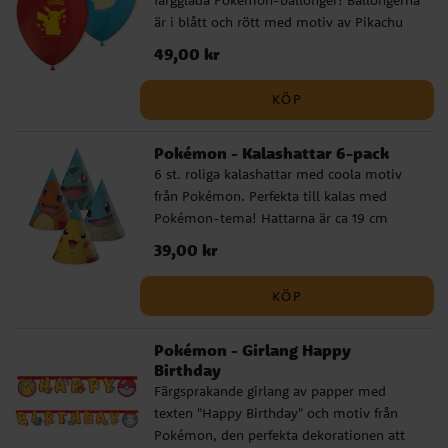
är i blått och rött med motiv av Pikachu
och Eevee. Ballongerna blir ca 30 cm i
Pris
49,00 kr
:
49,00 kr
diameter uppblåsta och kan fyllas med
både luft och helium. För enklare
KÖP
uppblåsning rekommenderar vi att
använda en ballongpump.
Pokémon - Kalashattar 6-pack
6 st. roliga kalashattar med coola motiv
från Pokémon. Perfekta till kalas med
Pokémon-tema! Hattarna är ca 19 cm
höga och hålls på plats med ett resårband.
Pris
39,00 kr
:
39,00 kr
KÖP
Pokémon - Girlang Happy
Birthday
Färgsprakande girlang av papper med
texten "Happy Birthday" och motiv från
Pokémon, den perfekta dekorationen att