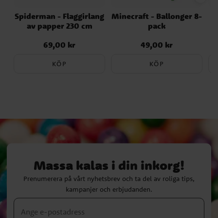
Spiderman - Flaggirlang
Minecraft - Ballonger 8-
B
av papper 230 cm
pack
69,00 kr
49,00 kr
Pris
:
69,00 kr
Pris
:
49,00 kr
KÖP
KÖP
Massa kalas i din inkorg!
Prenumerera på vårt nyhetsbrev och ta del av roliga tips,
kampanjer och erbjudanden.