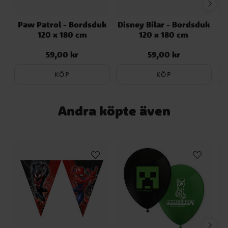
Paw Patrol - Bordsduk
Disney Bilar - Bordsduk
120 x 180 cm
120 x 180 cm
B
59,00 kr
59,00 kr
Pris
:
59,00 kr
Pris
:
59,00 kr
KÖP
KÖP
Andra köpte även