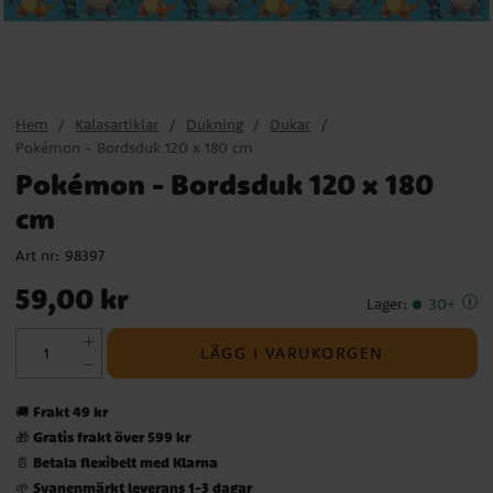
Hem
Kalasartiklar
Dukning
Dukar
Pokémon - Bordsduk 120 x 180 cm
Pokémon - Bordsduk 120 x 180
cm
Art nr:
98397
Pris
:
59,00 kr
59,00 kr
Lager
:
30+
LÄGG I VARUKORGEN
Frakt 49 kr
🚚
Gratis frakt över 599 kr
🎁
Betala flexibelt med Klarna
📄
Svanenmärkt leverans 1-3 dagar
🌱