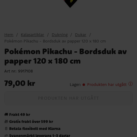
Hem
Kalasartiklar
Dukning
Dukar
Pokémon Pikachu - Bordsduk av papper 120 x 180 cm
Pokémon Pikachu - Bordsduk av
papper 120 x 180 cm
Art nr:
9917108
Pris
:
79,00 kr
79,00 kr
Lager
:
Produkten har utgått
PRODUKTEN HAR UTGÅTT
Frakt 49 kr
🚚
Gratis frakt över 599 kr
🎁
Betala flexibelt med Klarna
📄
Svanenmärkt leverans 1-3 dagar
🌱