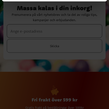
Massa kalas i din inkorg!
Prenumerera på vårt nyhetsbrev och ta del av roliga tips,
kampanjer och erbjudanden.
Skicka
Fri frakt över 599 kr
Gratis frakt på beställningar över 599kr