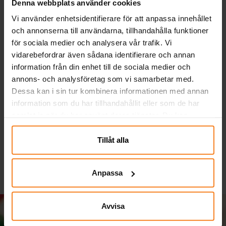
Denna webbplats använder cookies
Vi använder enhetsidentifierare för att anpassa innehållet
och annonserna till användarna, tillhandahålla funktioner
för sociala medier och analysera vår trafik. Vi
vidarebefordrar även sådana identifierare och annan
information från din enhet till de sociala medier och
annons- och analysföretag som vi samarbetar med.
Pokémon Pikachu -
Pokémon - Chokladägg
Dessa kan i sin tur kombinera informationen med annan
Flaggirlang 330 cm
med överraskning 60
information som du har tillhandahållit eller som de har
gram
samlat in när du har använt deras tjänster. Du kan
79,00 kr
49,00 kr
Pris
:
79,00 kr
Pris
:
49,00 kr
närsomhelst ändra ditt samtycke.
KÖP
KÖP
Tillåt alla
Anpassa
Avvisa