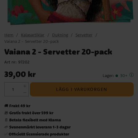
Hem
Kalasartiklar
Dukning
Servetter
Vaiana 2 - Servetter 20-pack
Vaiana 2 - Servetter 20-pack
Art nr:
97202
Pris
:
39,00 kr
39,00 kr
Lager
:
30+
LÄGG I VARUKORGEN
Frakt 49 kr
🚚
Gratis frakt över 599 kr
🎁
Betala flexibelt med Klarna
📄
Svanenmärkt leverans 1-3 dagar
🌱
Officiellt licensierade produkter
✅