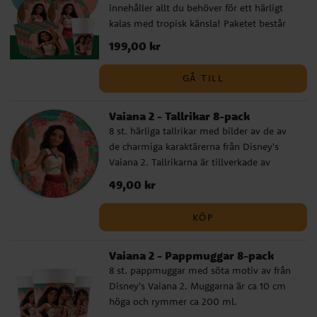
innehåller allt du behöver för ett härligt
kalas med tropisk känsla! Paketet består
av tallrikar (23 cm), pappmuggar (200 ml)
Pris
199,00 kr
:
199,00 kr
och servetter (33 x 33 cm) för 8 eller 16
personer. Dessutom ingår 10 turkosa och
GÅ TILL
10 persikofärgade ballonger som skapar en
varm och festlig stämning, samt en
Vaiana 2 - Tallrikar 8-pack
mörkgrön plastduk (137 x 274 cm) som ger
8 st. härliga tallrikar med bilder av de av
en fin kontrast till dukningen. Med ett
de charmiga karaktärerna från Disney's
färdigt kalaspaket går det snabbt och
Vaiana 2. Tallrikarna är tillverkade av
enkelt att ordna en oförglömlig födelsedag
miljövänligt FSC-märkt papper och är ca
fylld med glada barn och somrig atmosfär.
Pris
49,00 kr
:
49,00 kr
23 cm i diameter.
Komplettera gärna med kalaspåsar,
partyboxar, godis, småleksaker och andra
KÖP
Vaiana-dekorationer för att göra kalaset
komplett.
Vaiana 2 - Pappmuggar 8-pack
8 st. pappmuggar med söta motiv av från
Disney's Vaiana 2. Muggarna är ca 10 cm
höga och rymmer ca 200 ml.