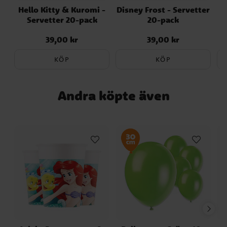
Hello Kitty & Kuromi -
Disney Frost - Servetter
publicerades. Kontrollera alltid produktens
Servetter 20-pack
20-pack
originalförpackning för de senaste
uppgifterna.
39,00 kr
39,00 kr
Pris
:
39,00 kr
Pris
:
39,00 kr
KÖP
KÖP
Andra köpte även