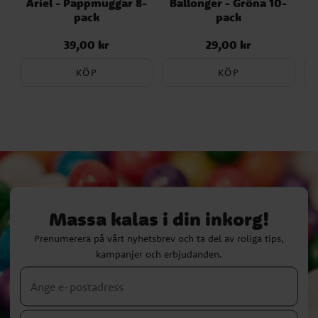
Ariel - Pappmuggar 8-
Ballonger - Gröna 10-
S
pack
pack
39,00 kr
29,00 kr
Pris
:
39,00 kr
Pris
:
29,00 kr
KÖP
KÖP
Massa kalas i din inkorg!
Prenumerera på vårt nyhetsbrev och ta del av roliga tips,
kampanjer och erbjudanden.