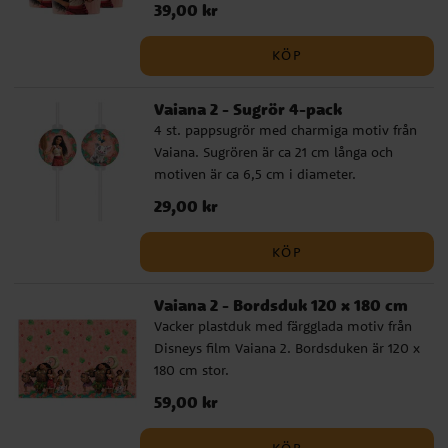
Pris
39,00 kr
:
39,00 kr
KÖP
Vaiana 2 - Sugrör 4-pack
4 st. pappsugrör med charmiga motiv från
Vaiana. Sugrören är ca 21 cm långa och
motiven är ca 6,5 cm i diameter.
Pris
29,00 kr
:
29,00 kr
KÖP
Vaiana 2 - Bordsduk 120 x 180 cm
Vacker plastduk med färgglada motiv från
Disneys film Vaiana 2. Bordsduken är 120 x
180 cm stor.
Pris
59,00 kr
:
59,00 kr
KÖP