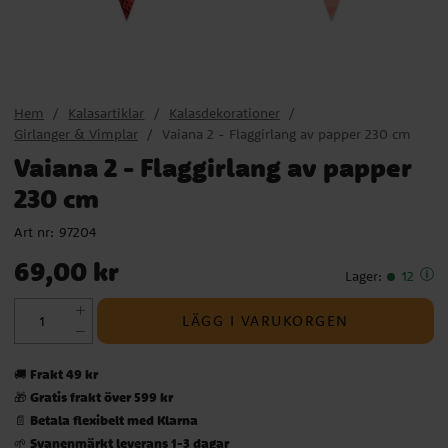
Hem
Kalasartiklar
Kalasdekorationer
Girlanger & Vimplar
Vaiana 2 - Flaggirlang av papper 230 cm
Vaiana 2 - Flaggirlang av papper
230 cm
Art nr:
97204
Pris
:
69,00 kr
69,00 kr
Lager
:
12
LÄGG I VARUKORGEN
Frakt 49 kr
🚚
Gratis frakt över 599 kr
🎁
Betala flexibelt med Klarna
📄
Svanenmärkt leverans 1-3 dagar
🌱