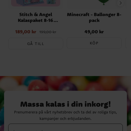
Stitch & Angel
Minecraft - Ballonger 8-
Kalaspaket 8-16
pack
personer
189,00 kr
49,00 kr
Nuvarande pris
:
Pris
:
49,00 kr
199,00 kr
189,00 kr
Tidigare pris
:
199,00 kr
KÖP
GÅ TILL
Massa kalas i din inkorg!
Prenumerera på vårt nyhetsbrev och ta del av roliga tips,
kampanjer och erbjudanden.