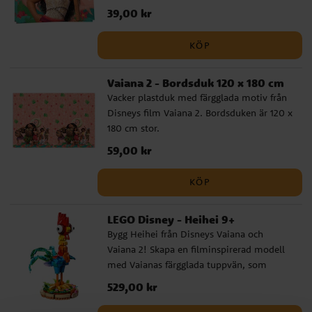
skapa en tropisk och äventyrlig stämning
Pris
39,00 kr
:
39,00 kr
på kalaset. Servetterna har 2 lager och är
ca 33 x 33 cm stora utvikta.
KÖP
Vaiana 2 - Bordsduk 120 x 180 cm
Vacker plastduk med färgglada motiv från
Disneys film Vaiana 2. Bordsduken är 120 x
180 cm stor.
Pris
59,00 kr
:
59,00 kr
KÖP
LEGO Disney - Heihei 9+
Bygg Heihei från Disneys Vaiana och
Vaiana 2! Skapa en filminspirerad modell
med Vaianas färgglada tuppvän, som
pickar sig genom en rad äventyr men
Pris
529,00 kr
:
529,00 kr
nästan alltid landar med näbben uppåt!
När Heihei är klar kan du sätta honom på