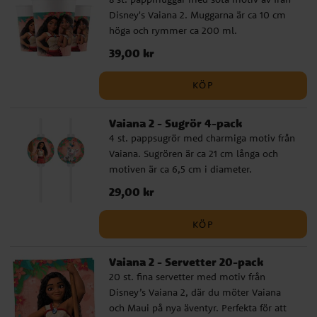
Disney's Vaiana 2. Muggarna är ca 10 cm
höga och rymmer ca 200 ml.
Pris
39,00 kr
:
39,00 kr
KÖP
Vaiana 2 - Sugrör 4-pack
4 st. pappsugrör med charmiga motiv från
Vaiana. Sugrören är ca 21 cm långa och
motiven är ca 6,5 cm i diameter.
Pris
29,00 kr
:
29,00 kr
KÖP
Vaiana 2 - Servetter 20-pack
20 st. fina servetter med motiv från
Disney’s Vaiana 2, där du möter Vaiana
och Maui på nya äventyr. Perfekta för att