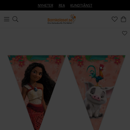
NYHETER
REA
KUNDTJÄNST