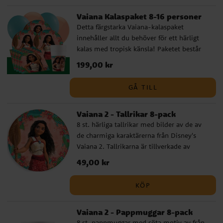
Vaiana Kalaspaket 8-16 personer
Detta färgstarka Vaiana-kalaspaket
innehåller allt du behöver för ett härligt
kalas med tropisk känsla! Paketet består
av tallrikar (23 cm), pappmuggar (200 ml)
Pris
199,00 kr
:
199,00 kr
och servetter (33 x 33 cm) för 8 eller 16
personer. Dessutom ingår 10 turkosa och
GÅ TILL
10 persikofärgade ballonger som skapar en
varm och festlig stämning, samt en
Vaiana 2 - Tallrikar 8-pack
mörkgrön plastduk (137 x 274 cm) som ger
8 st. härliga tallrikar med bilder av de av
en fin kontrast till dukningen. Med ett
de charmiga karaktärerna från Disney's
färdigt kalaspaket går det snabbt och
Vaiana 2. Tallrikarna är tillverkade av
enkelt att ordna en oförglömlig födelsedag
miljövänligt FSC-märkt papper och är ca
fylld med glada barn och somrig atmosfär.
Pris
49,00 kr
:
49,00 kr
23 cm i diameter.
Komplettera gärna med kalaspåsar,
partyboxar, godis, småleksaker och andra
KÖP
Vaiana-dekorationer för att göra kalaset
komplett.
Vaiana 2 - Pappmuggar 8-pack
8 st. pappmuggar med söta motiv av från