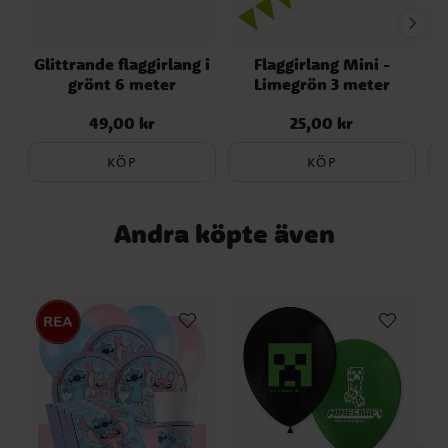
sammansättning, ingredienser eller
näringsvärden sedan denna information
Glittrande flaggirlang i
Flaggirlang Mini -
publicerades. Kontrollera alltid produktens
grönt 6 meter
Limegrön 3 meter
originalförpackning för de senaste
uppgifterna.
49,00 kr
25,00 kr
Pris
:
49,00 kr
Pris
:
25,00 kr
KÖP
KÖP
Andra köpte även