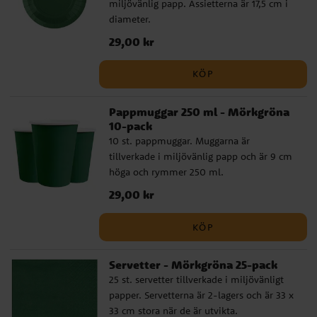
miljövänlig papp. Assietterna är 17,5 cm i
diameter.
Pris
29,00 kr
:
29,00 kr
KÖP
Pappmuggar 250 ml - Mörkgröna
10-pack
10 st. pappmuggar. Muggarna är
tillverkade i miljövänlig papp och är 9 cm
höga och rymmer 250 ml.
Pris
29,00 kr
:
29,00 kr
KÖP
Servetter - Mörkgröna 25-pack
25 st. servetter tillverkade i miljövänligt
papper. Servetterna är 2-lagers och är 33 x
33 cm stora när de är utvikta.