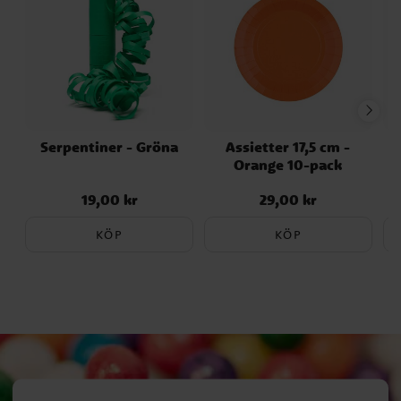
Serpentiner - Gröna
Assietter 17,5 cm -
Orange 10-pack
19,00 kr
29,00 kr
Pris
:
19,00 kr
Pris
:
29,00 kr
KÖP
KÖP