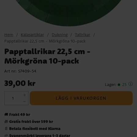
Hem
Kalasartiklar
Dukning
Tallrikar
Papptallrikar 22,5 cm - Mörkgröna 10-pack
Papptallrikar 22,5 cm -
Mörkgröna 10-pack
Art nr:
S7409-54
Pris
:
39,00 kr
39,00 kr
Lager
:
25
LÄGG I VARUKORGEN
Frakt 49 kr
🚚
Gratis frakt över 599 kr
🎁
Betala flexibelt med Klarna
📄
Svanenmärkt leverans 1-3 dagar
🌱