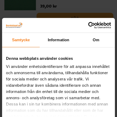
Pris
39,00 kr
:
39,00 kr
KÖP
Cocktailservetter - Mörkgröna 25-
pack
Samtycke
Information
Om
25 st. servetter i cocktailstorlek tillverkade
i miljövänligt papper. Servetterna är lite
tjockare 3-lagers och är 21 x 20 cm stora
Denna webbplats använder cookies
när de är utvikta.
Pris
25,00 kr
:
25,00 kr
Vi använder enhetsidentifierare för att anpassa innehållet
och annonserna till användarna, tillhandahålla funktioner
KÖP
för sociala medier och analysera vår trafik. Vi
vidarebefordrar även sådana identifierare och annan
information från din enhet till de sociala medier och
Relaterade produkter
annons- och analysföretag som vi samarbetar med.
Dessa kan i sin tur kombinera informationen med annan
information som du har tillhandahållit eller som de har
samlat in när du har använt deras tjänster. Du kan