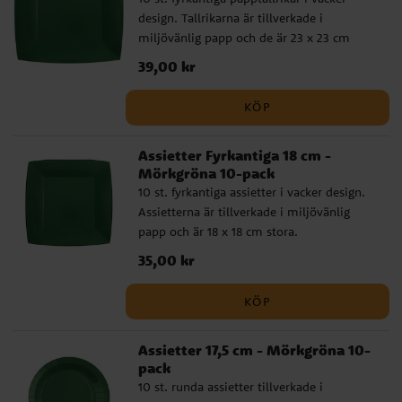
design. Tallrikarna är tillverkade i
miljövänlig papp och de är 23 x 23 cm
stora.
Pris
39,00 kr
:
39,00 kr
KÖP
Assietter Fyrkantiga 18 cm -
Mörkgröna 10-pack
10 st. fyrkantiga assietter i vacker design.
Assietterna är tillverkade i miljövänlig
papp och är 18 x 18 cm stora.
Pris
35,00 kr
:
35,00 kr
KÖP
Assietter 17,5 cm - Mörkgröna 10-
pack
10 st. runda assietter tillverkade i