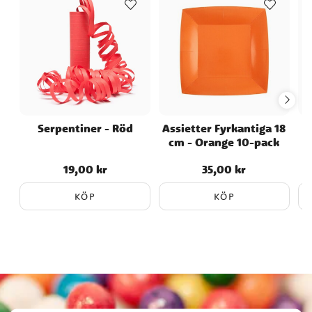
Serpentiner - Röd
Assietter Fyrkantiga 18
cm - Orange 10-pack
19,00 kr
35,00 kr
Pris
:
19,00 kr
Pris
:
35,00 kr
KÖP
KÖP