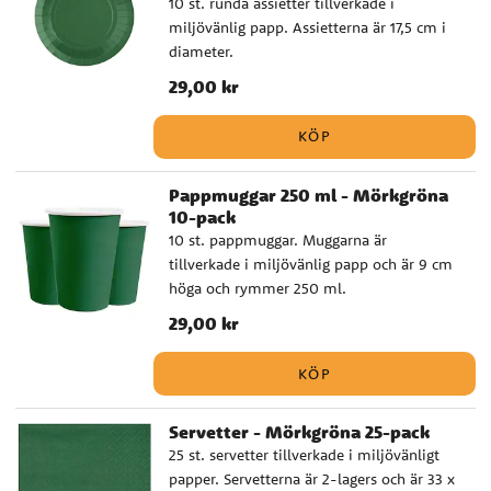
10 st. runda assietter tillverkade i
miljövänlig papp. Assietterna är 17,5 cm i
diameter.
Pris
29,00 kr
:
29,00 kr
KÖP
Pappmuggar 250 ml - Mörkgröna
10-pack
10 st. pappmuggar. Muggarna är
tillverkade i miljövänlig papp och är 9 cm
höga och rymmer 250 ml.
Pris
29,00 kr
:
29,00 kr
KÖP
Servetter - Mörkgröna 25-pack
25 st. servetter tillverkade i miljövänligt
papper. Servetterna är 2-lagers och är 33 x