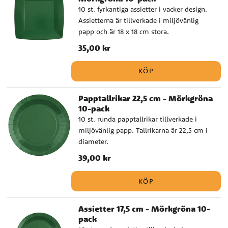
10 st. fyrkantiga assietter i vacker design.
Assietterna är tillverkade i miljövänlig
papp och är 18 x 18 cm stora.
Pris
35,00 kr
:
35,00 kr
KÖP
Papptallrikar 22,5 cm - Mörkgröna
10-pack
10 st. runda papptallrikar tillverkade i
miljövänlig papp. Tallrikarna är 22,5 cm i
diameter.
Pris
39,00 kr
:
39,00 kr
KÖP
Assietter 17,5 cm - Mörkgröna 10-
pack