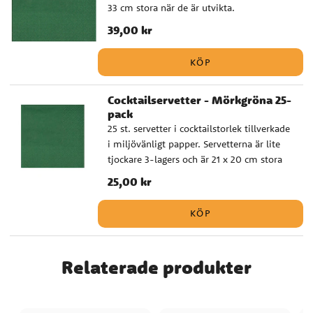
33 cm stora när de är utvikta.
Pris
39,00 kr
:
39,00 kr
KÖP
Cocktailservetter - Mörkgröna 25-
pack
25 st. servetter i cocktailstorlek tillverkade
i miljövänligt papper. Servetterna är lite
tjockare 3-lagers och är 21 x 20 cm stora
när de är utvikta.
Pris
25,00 kr
:
25,00 kr
KÖP
Relaterade produkter