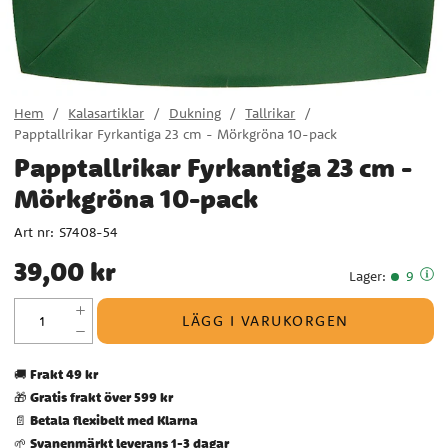
Hem
Kalasartiklar
Dukning
Tallrikar
Papptallrikar Fyrkantiga 23 cm - Mörkgröna 10-pack
Papptallrikar Fyrkantiga 23 cm -
Mörkgröna 10-pack
Art nr:
S7408-54
Pris
:
39,00 kr
39,00 kr
Lager
:
9
LÄGG I VARUKORGEN
Frakt 49 kr
🚚
Gratis frakt över 599 kr
🎁
Betala flexibelt med Klarna
📄
Svanenmärkt leverans 1-3 dagar
🌱