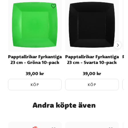
Papptallrikar Fyrkantiga
Papptallrikar Fyrkantiga
Pa
23 cm - Gröna 10-pack
23 cm - Svarta 10-pack
39,00 kr
39,00 kr
Pris
:
39,00 kr
Pris
:
39,00 kr
KÖP
KÖP
Andra köpte även