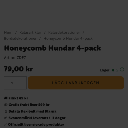
Hem
Kalasartiklar
Kalasdekorationer
Bordsdekorationer
Honeycomb Hundar 4-pack
Honeycomb Hundar 4-pack
Art nr:
ZDP7
Pris
:
79,00 kr
79,00 kr
Lager
:
5
LÄGG I VARUKORGEN
Frakt 49 kr
🚚
Gratis frakt över 599 kr
🎁
Betala flexibelt med Klarna
📄
Svanenmärkt leverans 1-3 dagar
🌱
Officiellt licensierade produkter
✅