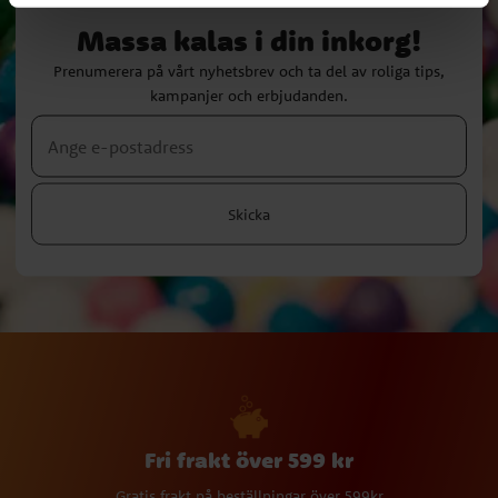
Massa kalas i din inkorg!
Prenumerera på vårt nyhetsbrev och ta del av roliga tips,
kampanjer och erbjudanden.
Skicka
Fri frakt över 599 kr
Gratis frakt på beställningar över 599kr