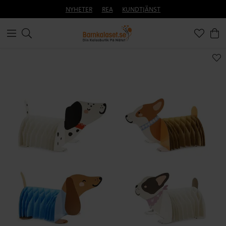
NYHETER
REA
KUNDTJÄNST