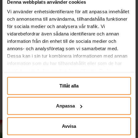
Denna webbplats använder cookies
Vi använder enhetsidentifierare för att anpassa innehållet
och annonserna till användarna, tillhandahålla funktioner
för sociala medier och analysera vår trafik. Vi
vidarebefordrar även sådana identifierare och annan
information från din enhet till de sociala medier och
annons- och analysföretag som vi samarbetar med.
Dog Party -
Ballonger
Dessa kan i sin tur kombinera informationen med annan
Pappmuggar 8-pack
Bondgårdsdjur 6-pack
information som du har tillhandahållit eller som de har
samlat in när du har använt deras tjänster. Du kan
39,00 kr
29,00 kr
Pris
:
39,00 kr
Pris
:
29,00 kr
närsomhelst ändra ditt samtycke.
Tillåt alla
KÖP
KÖP
Anpassa
Avvisa