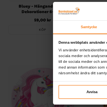
Bluey - Hängande Swirl
Amerikan
Dekorationer 6-pack
dek
59,00 kr
Pris
:
59,00 kr
Samtycke
KÖP
Denna webbplats använder 
Vi använder enhetsidentifierar
sociala medier och analysera 
till de sociala medier och a
med annan information som du 
närsomhelst ändra ditt samt
Avvisa