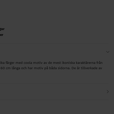
gar
ter
lika färger med coola motiv av de mest ikoniska karaktärerna från
60 cm långa och har motiv på båda sidorna. De är tillverkade av