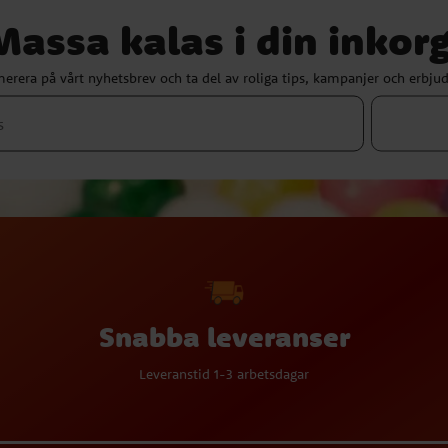
Massa kalas i din inkorg
erera på vårt nyhetsbrev och ta del av roliga tips, kampanjer och erbju
Snabba leveranser
Leveranstid 1-3 arbetsdagar