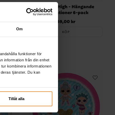
ationer
Monster High - Hängande
dekorationer 6-pack
49,00 kr
Pris
:
49,00 kr
Om
KÖP
andahålla funktioner för
n information från din enhet
 tur kombinera informationen
 deras tjänster. Du kan
Tillåt alla