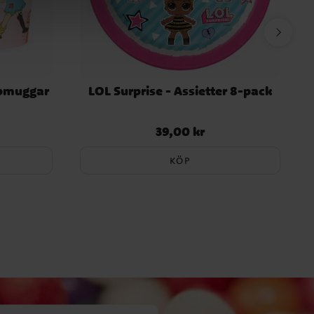
ppmuggar
LOL Surprise - Assietter 8-pack
39,00 kr
Pris
:
39,00 kr
KÖP