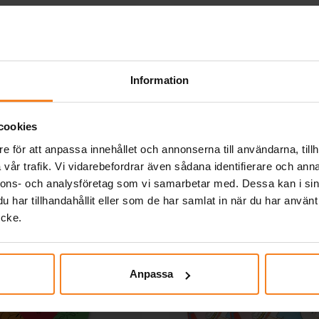
sk Fotboll - Hängande
Hästar Hängande dekor
orationer 6-pack
6-pack
39,00 kr
39,00 kr
Pris
:
39,00 kr
Pris
:
39,00 kr
Information
KÖP
KÖP
cookies
Andra köpte även
e för att anpassa innehållet och annonserna till användarna, tillh
vår trafik. Vi vidarebefordrar även sådana identifierare och anna
nnons- och analysföretag som vi samarbetar med. Dessa kan i sin
har tillhandahållit eller som de har samlat in när du har använt
ycke.
Anpassa