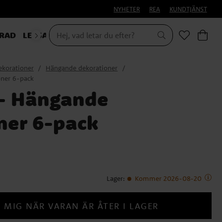
NYHETER
REA
KUNDTJÄNST
RAD
LEKSAKER & PRESENTER
ekorationer
Hängande dekorationer
ner 6-pack
- Hängande
ner 6-pack
Lager
:
Kommer 2026-08-20
 MIG NÄR VARAN ÄR ÅTER I LAGER