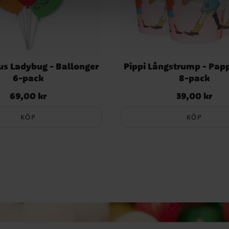
us Ladybug - Ballonger
Pippi Långstrump - Pa
6-pack
8-pack
69,00 kr
39,00 kr
Pris
:
69,00 kr
Pris
:
39,00 kr
KÖP
KÖP