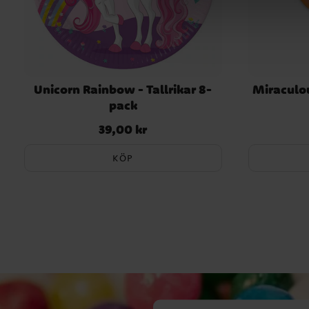
Unicorn Rainbow - Tallrikar 8-
Miraculo
pack
39,00 kr
Pris
:
39,00 kr
KÖP