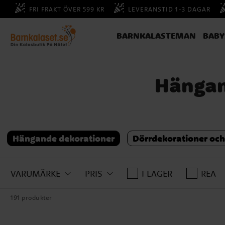
FRI FRAKT ÖVER 599 KR
LEVERANSTID 1-3 DAGAR
BARNKALASTEMAN
BAB
Hängan
Hängande dekorationer
Dörrdekorationer och
VARUMÄRKE
PRIS
I LAGER
REA
191 produkter