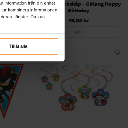
py Birthday
Gabby's Dockskåp - Girlang Happy
n information från din enhet
Birthday
 tur kombinera informationen
 deras tjänster. Du kan
79,00 kr
Pris
:
79,00 kr
KÖP
Tillåt alla