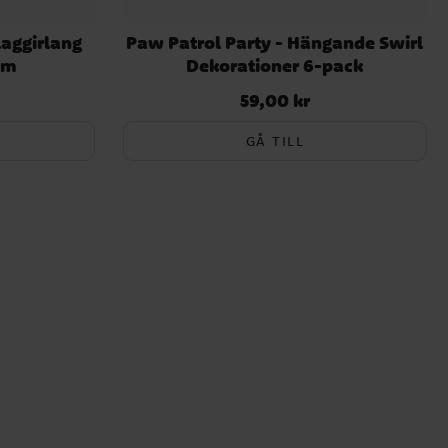
laggirlang
Paw Patrol Party - Hängande Swirl
cm
Dekorationer 6-pack
59,00 kr
Pris
:
59,00 kr
GÅ TILL