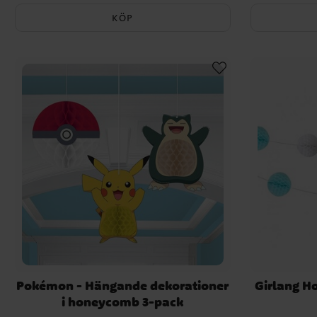
KÖP
Pokémon - Hängande dekorationer
Girlang H
i honeycomb 3-pack