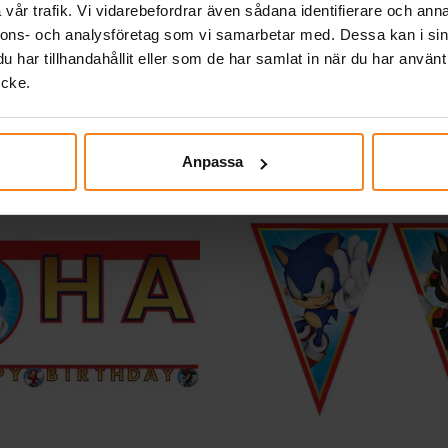
t - Flaggirlang 230 cm
Minecraft - Girlang Hap
vår trafik. Vi vidarebefordrar även sådana identifierare och anna
nnons- och analysföretag som vi samarbetar med. Dessa kan i sin
har tillhandahållit eller som de har samlat in när du har använt
69,00 kr
79,00 kr
Pris
:
69,00 kr
Pris
:
79,00 kr
ycke.
KÖP
KÖP
Anpassa