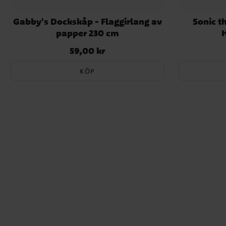
Gabby's Dockskåp - Flaggirlang av
Sonic t
papper 230 cm
59,00 kr
Pris
:
59,00 kr
KÖP