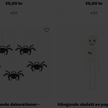
59,00 kr
59,00 kr
Pris
:
59,00 kr
Pris
:
59,00 kr
KÖP
KÖP
nde dekorationer -
Hängande skelett av pa