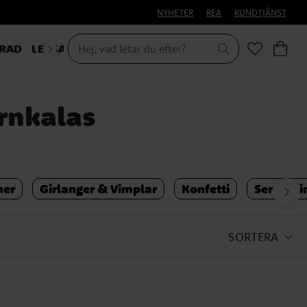
NYHETER
REA
KUNDTJÄNST
RAD
LEKSAKER & PRESENTER
rnkalas
ner
Girlanger & Vimplar
Konfetti
Serpenti
SORTERA