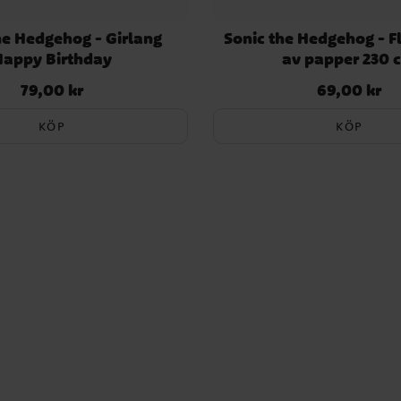
he Hedgehog - Girlang
Sonic the Hedgehog - F
Happy Birthday
av papper 230 
79,00 kr
69,00 kr
Pris
:
79,00 kr
Pris
:
69,00 kr
KÖP
KÖP