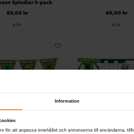
een Spindlar 5-pack
89,00 kr
69,00 kr
Pris
:
89,00 kr
Pris
:
69,00 kr
KÖP
KÖP
Information
cookies
e för att anpassa innehållet och annonserna till användarna, tillh