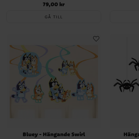
79,00 kr
Pris
:
79,00 kr
GÅ TILL
Bluey - Hängande Swirl
Hänga