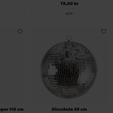
79,00 kr
Pris
:
79,00 kr
KÖP
pper 110 cm
Discokula 30 cm