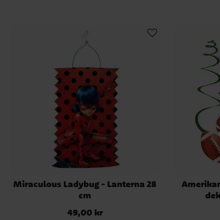
Miraculous Ladybug - Lanterna 28
Amerikan
cm
dek
49,00 kr
Pris
:
49,00 kr