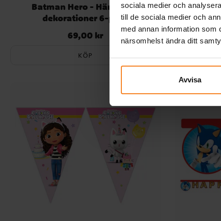
Batman Hero - Hängande
Minecraf
sociala medier och analysera 
dekorationer 6-pack
till de sociala medier och a
med annan information som du 
69,00 kr
Pris
:
69,00 kr
närsomhelst ändra ditt samt
KÖP
Avvisa