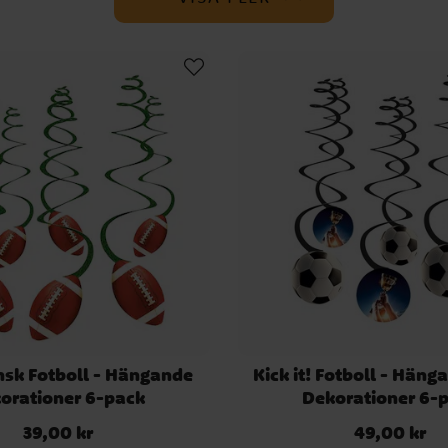
sk Fotboll - Hängande
Kick it! Fotboll - Häng
orationer 6-pack
Dekorationer 6-
39,00 kr
49,00 kr
Pris
:
39,00 kr
Pris
:
49,00 kr