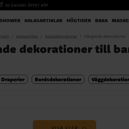
30 DAGARS ÖPPET KÖP
YSHOWER
KALASARTIKLAR
HÖGTIDER
BAKA
MASKE
Hem
Kalasartiklar
Kalasdekorationer
Hängande dekorationer
de dekorationer till ba
 Draperier
Bordsdekorationer
Väggdekoratio
VISA FLER