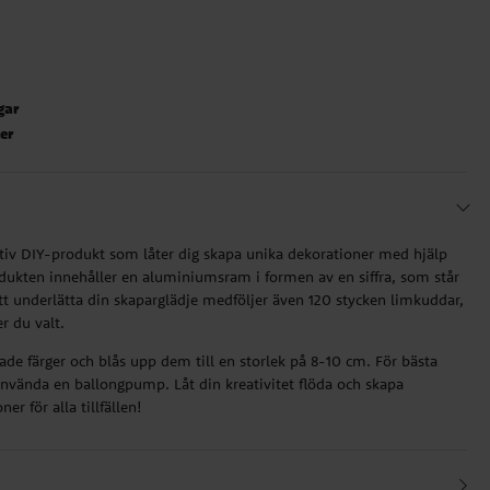
gar
ter
iv DIY-produkt som låter dig skapa unika dekorationer med hjälp
rodukten innehåller en aluminiumsram i formen av en siffra, som står
t underlätta din skaparglädje medföljer även 120 stycken limkuddar,
er du valt.
kade färger och blås upp dem till en storlek på 8-10 cm. För bästa
nvända en ballongpump. Låt din kreativitet flöda och skapa
er för alla tillfällen!