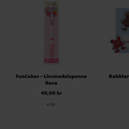
FunCakes - Livsmedelspenna
Babblarn
Rosa
49,00 kr
Pris
:
49,00 kr
KÖP