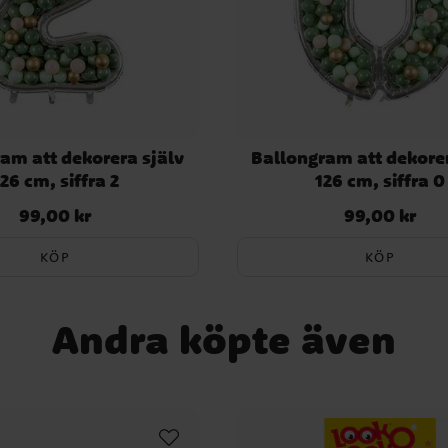
am att dekorera själv
Ballongram att dekorer
26 cm, siffra 2
126 cm, siffra 0
99,00 kr
99,00 kr
Pris
:
99,00 kr
Pris
:
99,00 kr
KÖP
KÖP
Andra köpte även