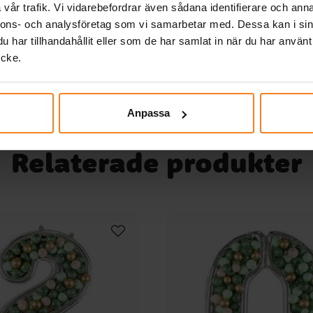
,
vår trafik. Vi vidarebefordrar även sådana identifierare och anna
nnons- och analysföretag som vi samarbetar med. Dessa kan i sin
KÖP
ump
ill
har tillhandahållit eller som de har samlat in när du har använt
ycke.
en
t
t
ga
lla
Anpassa
Relaterade produkter