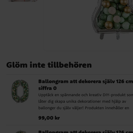
Glöm inte tillbehören
Ballongram att dekorera själv 126 cm
siffra 0
Upptäck en spännande och kreativ DIY-produkt so
låter dig skapa unika dekorationer med hjälp av
ballonger du själv väljer! Produkten innehåller en
aluminiumsram i formen av en siffra, som står
Pris
:
99,00 kr
99,00 kr
imponerande 126 cm hög. För att underlätta din
skaparglädje medföljer även 120 stycken limkuddar
Ballongram att dekorera själv 126 cm