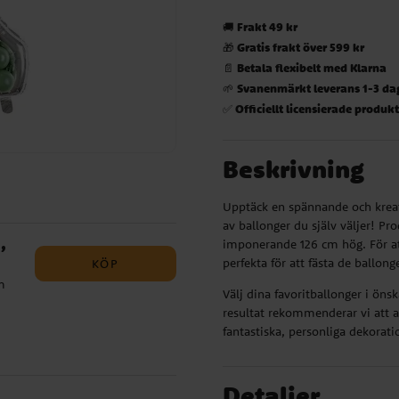
Frakt 49 kr
🚚
Gratis frakt över 599 kr
🎁
Betala flexibelt med Klarna
📄
Svanenmärkt leverans 1-3 da
🌱
Officiellt licensierade produk
✅
Beskrivning
Upptäck en spännande och kreat
av ballonger du själv väljer! P
,
imponerande 126 cm hög. För at
perfekta för att fästa de ballong
KÖP
m
Välj dina favoritballonger i öns
resultat rekommenderar vi att a
fantastiska, personliga dekoration
,
Detaljer
,