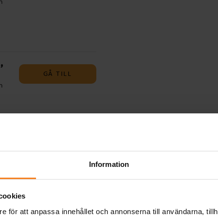
m
t
ga
,
,
GÅ TILL
ill
m
t
ga
,
,
KÖP
ill
Information
m
t
ga
cookies
e för att anpassa innehållet och annonserna till användarna, tillh