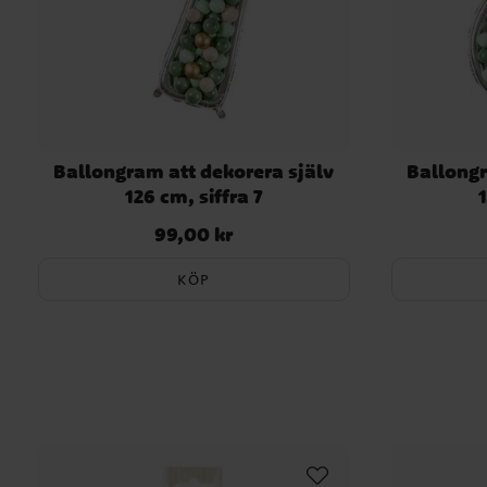
Ballongram att dekorera själv
Ballongr
126 cm, siffra 7
1
99,00 kr
Pris
:
99,00 kr
KÖP