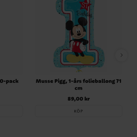
10-pack
Musse Pigg, 1-års folieballong 71
cm
89,00 kr
Pris
:
89,00 kr
KÖP