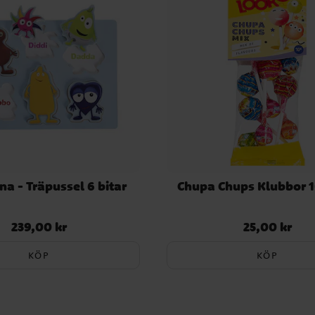
a - Träpussel 6 bitar
Chupa Chups Klubbor 
239,00 kr
25,00 kr
Pris
:
239,00 kr
Pris
:
25,00 kr
KÖP
KÖP