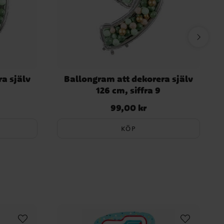
a själv
Ballongram att dekorera själv
126 cm, siffra 9
99,00 kr
Pris
:
99,00 kr
KÖP