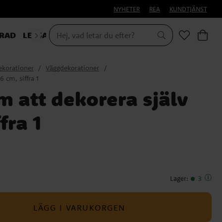
NYHETER
REA
KUNDTJÄNST
RAD
LEKSAKER & PRESENTER
ekorationer
Väggdekorationer
6 cm, siffra 1
m att dekorera själv
fra 1
Lager
:
3
LÄGG I VARUKORGEN