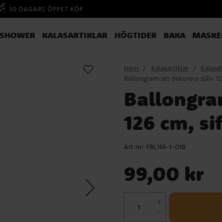
30 DAGARS ÖPPET KÖP
YSHOWER
KALASARTIKLAR
HÖGTIDER
BAKA
MASKE
Hem
Kalasartiklar
Kalasd
Ballongram att dekorera själv 12
Ballongra
126 cm, sif
Art nr:
FBL1M-1-018
Pris
:
99,00 kr
99,00 kr