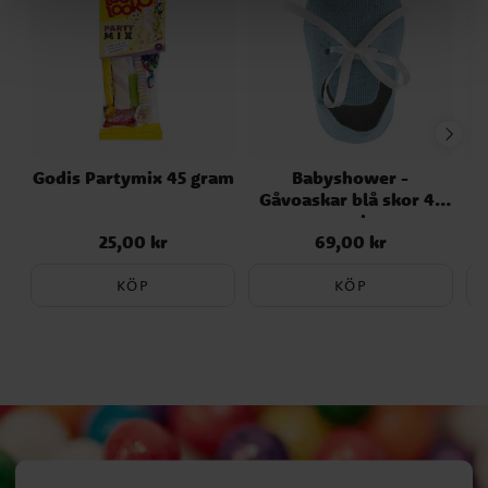
Godis Partymix 45 gram
Babyshower -
Gåvoaskar blå skor 4-
pack
25,00 kr
69,00 kr
Pris
:
25,00 kr
Pris
:
69,00 kr
KÖP
KÖP