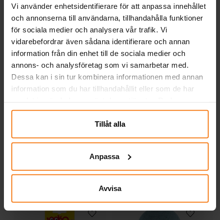
näringsvärden sedan denna information
Vi använder enhetsidentifierare för att anpassa innehållet
publicerades. Kontrollera alltid produktens
och annonserna till användarna, tillhandahålla funktioner
originalförpackning för de senaste
för sociala medier och analysera vår trafik. Vi
uppgifterna.
vidarebefordrar även sådana identifierare och annan
information från din enhet till de sociala medier och
annons- och analysföretag som vi samarbetar med.
Dessa kan i sin tur kombinera informationen med annan
Remmar - Jordgubb 250
Remmar - Cola 250 gram
information som du har tillhandahållit eller som de har
gram
samlat in när du har använt deras tjänster. Du kan
närsomhelst ändra ditt samtycke.
39,00 kr
39,00 kr
Pris
:
39,00 kr
Pris
:
39,00 kr
Tillåt alla
KÖP
KÖP
Anpassa
Andra köpte även
Avvisa