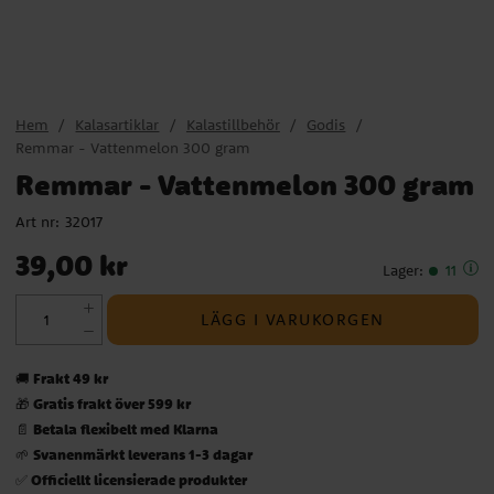
Hem
Kalasartiklar
Kalastillbehör
Godis
Remmar - Vattenmelon 300 gram
Remmar - Vattenmelon 300 gram
Art nr:
32017
Pris
:
39,00 kr
39,00 kr
Lager
:
11
LÄGG I VARUKORGEN
Frakt 49 kr
🚚
Gratis frakt över 599 kr
🎁
Betala flexibelt med Klarna
📄
Svanenmärkt leverans 1-3 dagar
🌱
Officiellt licensierade produkter
✅