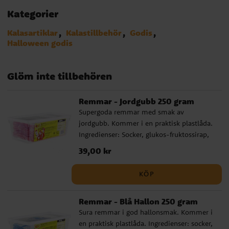
Kategorier
Kalasartiklar
Kalastillbehör
Godis
Halloween godis
Glöm inte tillbehören
Remmar - Jordgubb 250 gram
Supergoda remmar med smak av
jordgubb. Kommer i en praktisk plastlåda.
Ingredienser: Socker, glukos-fruktossirap,
vetemjöl (gluten), vatten, syror (E330,
Pris
39,00 kr
:
39,00 kr
E296), mjukgörande medel (E420ii),
palmfett, majsstärkelse,
KÖP
emulgeringsmedel (E471), aromer,
färgämnen (E120i) Näringsvärde per 100 g:
Remmar - Blå Hallon 250 gram
Energi 2113 kJ / 505 kcal | Fett 25,4 g varav
Sura remmar i god hallonsmak. Kommer i
mättat fett 15,2 g | Kolhydrater 59,5 g varav
en praktisk plastlåda. Ingredienser: socker,
socker 58,3 g | Protein 8,3 g | Salt 0,4 g