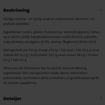
Beskrivning
Härliga remmar i en syrlig smak av vattenmelon. Kommer i en
praktisk plastlåda.
Ingredienser: socker, glukos-fruktossirap, vetemjöl (gluten), vatten,
syror (E330, E296), fuktighetsbevarande medel (E420ii), palmfett,
majsstärkelse, emulgator (E471), aromer, färgämnen (E100, E133).
Näringsvärde per 100 g: Energi 2113 kJ / 505 kcal | Fett 25,4 g varav
mättat fett 15,2 g | Kolhydrater 59,5 g varav socker 58,3 g | Protein
8,3 g | Salt 0,4 g
Observera att tillverkaren kan ha ändrat sammansättning,
ingredienser eller näringsvärden sedan denna information
publicerades. Kontrollera alltid produktens originalförpackning för
de senaste uppgifterna.
Detaljer