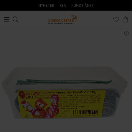
NYHETER
REA
KUNDTJÄNST