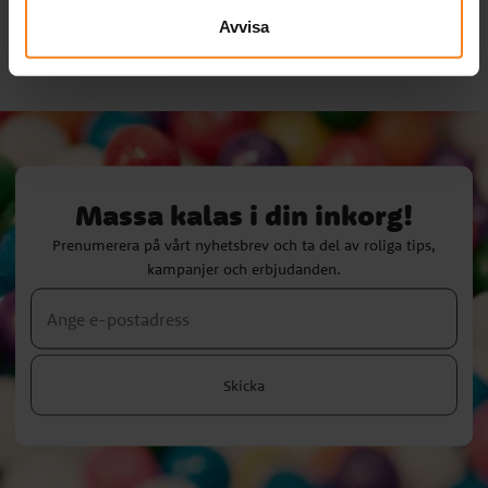
Avvisa
Massa kalas i din inkorg!
Prenumerera på vårt nyhetsbrev och ta del av roliga tips,
kampanjer och erbjudanden.
Skicka