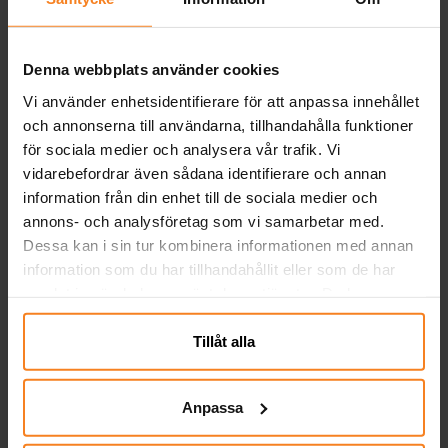
KÖP
KÖP
Denna webbplats använder cookies
Andra köpte även
Vi använder enhetsidentifierare för att anpassa innehållet
och annonserna till användarna, tillhandahålla funktioner
för sociala medier och analysera vår trafik. Vi
vidarebefordrar även sådana identifierare och annan
information från din enhet till de sociala medier och
annons- och analysföretag som vi samarbetar med.
Dessa kan i sin tur kombinera informationen med annan
information som du har tillhandahållit eller som de har
samlat in när du har använt deras tjänster. Du kan
närsomhelst ändra ditt samtycke.
Remmar - Vattenmelon
Palle Kuling
J
Tillåt alla
300 gram
Fruktpengar Storpack 2
kg
39,00 kr
199,00 kr
Pris
:
39,00 kr
Pris
:
199,00 kr
Anpassa
KÖP
KÖP