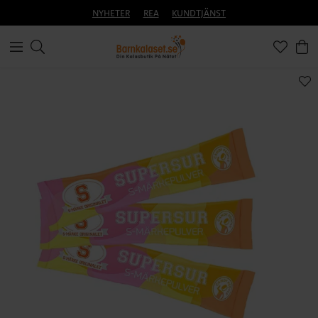
NYHETER
REA
KUNDTJÄNST