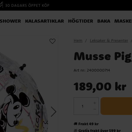
30 DAGARS ÖPPET KÖP
YSHOWER
KALASARTIKLAR
HÖGTIDER
BAKA
MASKE
Hem
Leksaker & Presenter
Musse Pig
Art nr:
2400000714
Pris
:
189,00 kr
189,00 kr
Frakt 49 kr
🚚
Gratis frakt över 599 kr
🎁