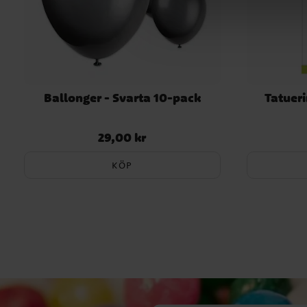
Ballonger - Svarta 10-pack
Tatueri
29,00 kr
Pris
:
29,00 kr
KÖP