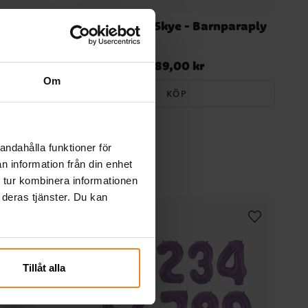
ly
Paw Patrol Skye - Barnparaply
189,00 kr
Pris
:
189,00 kr
Om
KÖP
andahålla funktioner för
n information från din enhet
 tur kombinera informationen
 deras tjänster. Du kan
Tillåt alla