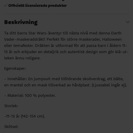
Officiellt licensierade produkter
✅
Beskrivning
Ta ditt barns Star Wars-äventyr till nästa nivå med denna Darth
Vader-maskeraddräkt! Perfekt för större maskerader, Halloween
eller temafester. Dräkten är utformad för att passa barn i åldern 11-
13 år och erbjuder en detaljrik och autentisk design som gör klä-ut-
leken ännu roligare.
Egenskaper:
- Innehåller: En jumpsuit med tillhörande skoöverdrag, ett bälte,
en mantel och en mask tillverkad av hårdplast. (Ljussabel ingår ej).
- Material: 100 % polyester.
Storlek:
-11-13 år (142-154 cm).
Skötsel: