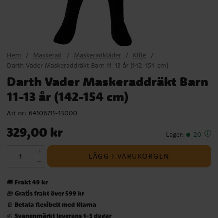
Hem
Maskerad
Maskeradkläder
Kille
Darth Vader Maskeraddräkt Barn 11-13 år (142-154 cm)
Darth Vader Maskeraddräkt Barn
11-13 år (142-154 cm)
Art nr:
64106711-13000
Pris
:
329,00 kr
329,00 kr
Lager
:
20
LÄGG I VARUKORGEN
Frakt 49 kr
🚚
Gratis frakt över 599 kr
🎁
Betala flexibelt med Klarna
📄
Svanenmärkt leverans 1-3 dagar
🌱