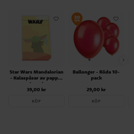
Star Wars Mandalorian
Ballonger - Röda 10-
- Kalaspåsar av papper
pack
4-pack
39,00 kr
29,00 kr
Pris
:
39,00 kr
Pris
:
29,00 kr
KÖP
KÖP