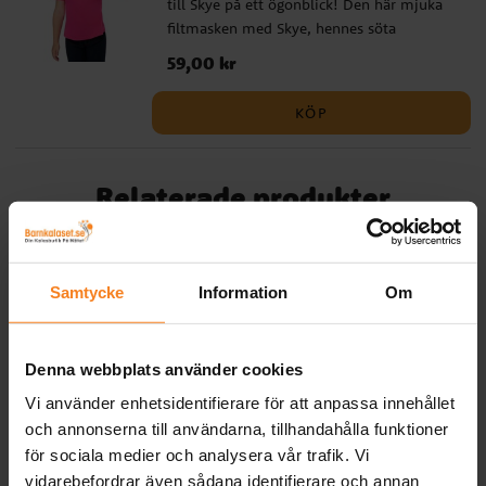
till Skye på ett ögonblick! Den här mjuka
filtmasken med Skye, hennes söta
hundöron och rosa pilotglasögon gör leken
Pris
59,00 kr
:
59,00 kr
extra rolig, både på barnkalaset, maskerad
och när det är Paw Patrol-äventyr hemma
KÖP
på vardagsrumsgolvet. ✔️ Storlek: One
size, barnstorlek ✔️ Material: mjuk filt med
bekvämt elastiskt band runt huvudet ✔️
Relaterade produkter
Officiellt licensierad produkt
Samtycke
Information
Om
Denna webbplats använder cookies
Vi använder enhetsidentifierare för att anpassa innehållet
och annonserna till användarna, tillhandahålla funktioner
för sociala medier och analysera vår trafik. Vi
Paw Patrol Skye -
Paw Patrol Marshall -
vidarebefordrar även sådana identifierare och annan