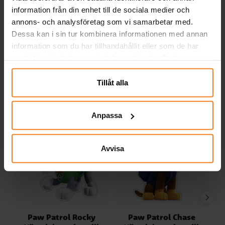
Ansiktsmask i filt
Ansiktsmask i filt
M
information från din enhet till de sociala medier och
annons- och analysföretag som vi samarbetar med.
59,00 kr
59,00 kr
Pris
:
59,00 kr
Pris
:
59,00 kr
Dessa kan i sin tur kombinera informationen med annan
information som du har tillhandahållit eller som de har
KÖP
KÖP
samlat in när du har använt deras tjänster. Du kan
närsomhelst ändra ditt samtycke.
Andra köpte även
Tillåt alla
Anpassa
Avvisa
Paw Patrol Rocky
Paw Patrol Chase