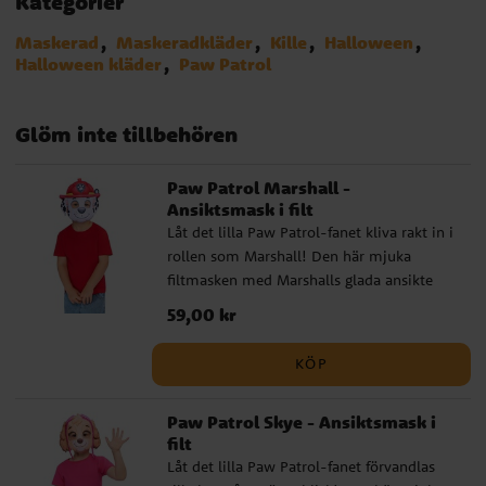
Kategorier
Maskerad
Maskeradkläder
Kille
Halloween
Halloween kläder
Paw Patrol
Glöm inte tillbehören
Paw Patrol Marshall -
Ansiktsmask i filt
Låt det lilla Paw Patrol-fanet kliva rakt in i
rollen som Marshall! Den här mjuka
filtmasken med Marshalls glada ansikte
och röda brandhjälm gör leken extra rolig,
Pris
59,00 kr
:
59,00 kr
både på barnkalaset, maskerad och under
spännande Paw Patrol-äventyr hemma på
KÖP
vardagsrumsgolvet. ✔️ Storlek: One size,
barnstorlek ✔️ Material: mjuk filt med
Paw Patrol Skye - Ansiktsmask i
bekvämt elastiskt band runt huvudet ✔️
filt
Officiellt licensierad produkt
Låt det lilla Paw Patrol-fanet förvandlas