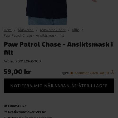
Hem
Maskerad
Maskeradkläder
Kille
Paw Patrol Chase - Ansiktsmask i filt
Paw Patrol Chase - Ansiktsmask i
filt
Art nr:
2001229OS000
Pris
:
59,00 kr
59,00 kr
Lager
:
Kommer 2026-08-31
NOTIFERA MIG NÄR VARAN ÄR ÅTER I LAGER
Frakt 49 kr
🚚
Gratis frakt över 599 kr
🎁
Betala flexibelt med Klarna
📄