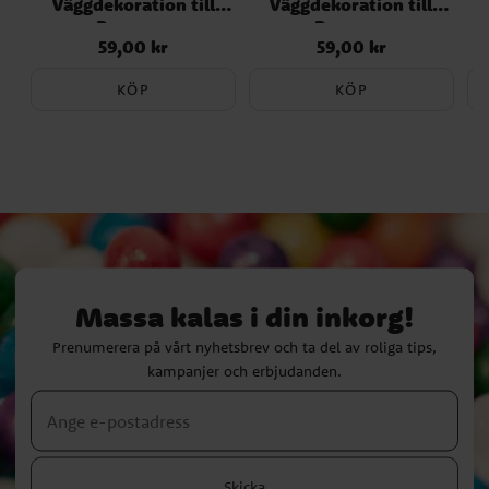
Väggdekoration till
Väggdekoration till
Barnrum
Barnrum
59,00 kr
59,00 kr
Pris
:
59,00 kr
Pris
:
59,00 kr
KÖP
KÖP
Massa kalas i din inkorg!
Prenumerera på vårt nyhetsbrev och ta del av roliga tips,
kampanjer och erbjudanden.
Skicka