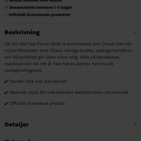
Svanenmärkt leverans 1-3 dagar
🌱
Officiellt licensierade produkter
✅
Beskrivning
Låt det lilla Paw Patrol-fanet ta kommandot som Chase! Den här
mjuka filtmasken med Chases vänliga ansikte, spetsiga hundöron
och blå polishatt gör leken extra rolig, både på barnkalaset,
maskerad och när det är Paw Patrol-äventyr hemma på
vardagsrumsgolvet.
✔️ Storlek: One size, barnstorlek
✔️ Material: mjuk filt med bekvämt elastiskt band runt huvudet
✔️ Officiellt licensierad produkt
Detaljer