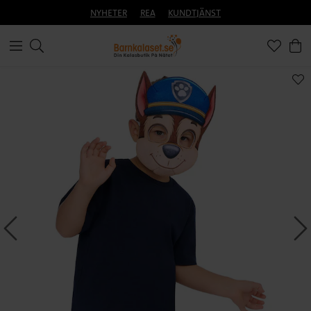
NYHETER
REA
KUNDTJÄNST