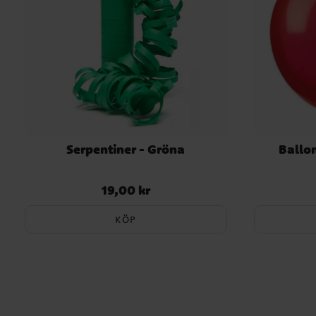
Serpentiner - Gröna
Ballo
19,00 kr
Pris
:
19,00 kr
KÖP