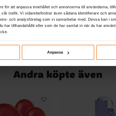
e för att anpassa innehållet och annonserna till användarna, tillh
vår trafik. Vi vidarebefordrar även sådana identifierare och anna
det
nnons- och analysföretag som vi samarbetar med. Dessa kan i sin
har tillhandahållit eller som de har samlat in när du har använt
er - Ljusblå 10-pack
Ballonger - Ljusrosa 
ycke.
la
29,00 kr
29,00 kr
Pris
:
29,00 kr
Pris
:
29,00 kr
Till
Anpassa
KÖP
KÖP
ch
har
Andra köpte även
na