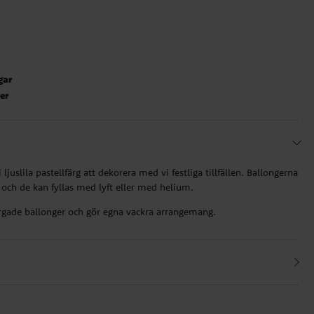
gar
ter
 ljuslila pastellfärg att dekorera med vi festliga tillfällen. Ballongerna
 och de kan fyllas med lyft eller med helium.
rgade ballonger och gör egna vackra arrangemang.