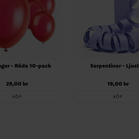
nger - Röda 10-pack
Serpentiner - Ljusl
29,00 kr
19,00 kr
Pris
:
29,00 kr
Pris
:
19,00 kr
KÖP
KÖP