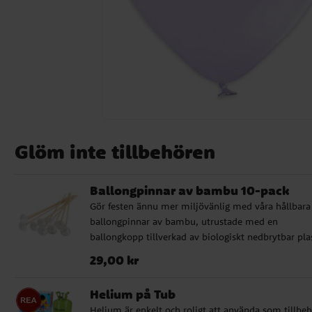
Glöm inte tillbehören
Ballongpinnar av bambu 10-pack
Gör festen ännu mer miljövänlig med våra hållbara
ballongpinnar av bambu, utrustade med en
ballongkopp tillverkad av biologiskt nedbrytbar pla
Ett perfekt komplement till ballongerna, oavsett o
Pris
:
29,00 kr
29,00 kr
det är kalas, fest eller andra högtider. Pinnarna är c
36 cm långa och erbjuder både stil och funktion
Helium på Tub
samtidigt som de tar hänsyn till miljön.
Helium är enkelt och roligt att använda som tillbe