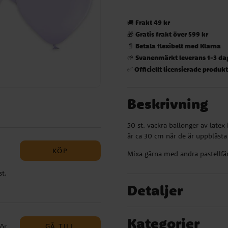
Frakt 49 kr
🚚
Gratis frakt över 599 kr
🎁
Betala flexibelt med Klarna
📄
Svanenmärkt leverans 1-3 da
🌱
Officiellt licensierade produk
✅
Beskrivning
50 st. vackra ballonger av latex i
är ca 30 cm när de är uppblåsta
KÖP
Mixa gärna med andra pastellfä
st.
m
Detaljer
irka
Kategorier
GÅ TILL
hör