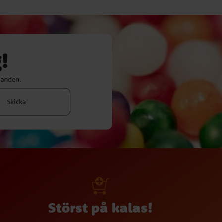
!
danden.
Skicka
Störst på kalas!