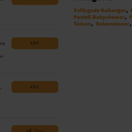
Enfärgade Ballonger
Pastell Babyshower
P
kr
Teman
Dekorationer
lla
assa
KÖP
ump
en
m
t
lla
KÖP
,
å
GÅ TILL