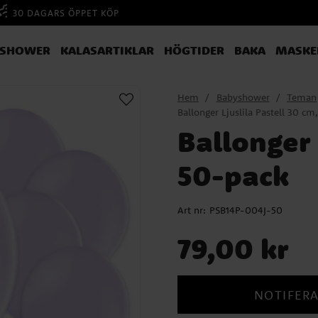
30 DAGARS ÖPPET KÖP
YSHOWER
KALASARTIKLAR
HÖGTIDER
BAKA
MASKE
Hem
Babyshower
Teman
Ballonger Ljuslila Pastell 30 cm
Ballonger 
50-pack
Art nr:
PSB14P-004J-50
Pris
:
79,00 kr
79,00 kr
NOTIFERA