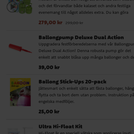
och det förvandlar både kalaset och andra festliga
evenemang till något alldeles extra. Du kan göra
kreativa arrangemang, fylla siffer- eller
Nuvarande pris
:
279,00 kr
Tidigare pris
:
299,00 
279,00 kr
299,00 kr
bokstavsballonger, airwalkerballonger med mera. A
ballonger vi säljer fungerar bra med helium. Våra
Ballongpump Deluxe Dual Action
heliumtankar kommer i tre olika storlekar för att p
Uppgradera festförberedelserna med vår Ballongp
dig som behöver mindre eller mer heliumgas, se
Deluxe Dual Action! Denna robusta pump gör det
nedan för en mer detaljerad beskrivning och vad de
enkelt att snabbt blåsa upp många ballonger och d
räcker till. Våra tankar innehåller också 99 % heliu
kommer i olika färger som säljs osorterade. Oavset
medan många andra märken ofta innehåller 80 %
Pris
:
39,00 kr
39,00 kr
om det är barnkalas, babyshower eller andra specie
helium och 20 % luft. Det medföljer ett praktiskt
tillfällen, är vår ballongpump det perfekta valet.
munstycke som används för att enkelt fylla
Ballong Stick-Ups 20-pack
ballongerna. Siffer- och bokstavsballonger har en
Jättesmart och enkelt sätta att fästa ballonger, häng
svävtid på cirka 7 dagar fyllda med helium, och
flytta och ta bort dem utan problem. Instruktion p
normalstora latexballonger cirka 6 timmar.
engelska medföljer.
Latexballonger kan kompletteras med vår produkt
Pris
:
25,00 kr
25,00 kr
Ultra Hi-Float. Då kan de sväva upp till 6 dagar.
Helium På Tub för 50 Ballonger: - Fyller ca 50 st
latexballonger (20-23 cm) - Fyller ca 30 st
Ultra Hi-Float Kit
latexballonger (30 cm) - Fyller ca 6 st stora
Hi-Float är en speciell vätska som appliceras inuti