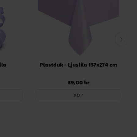
ila
Plastduk - Ljuslila 137x274 cm
39,00 kr
Pris
:
39,00 kr
KÖP