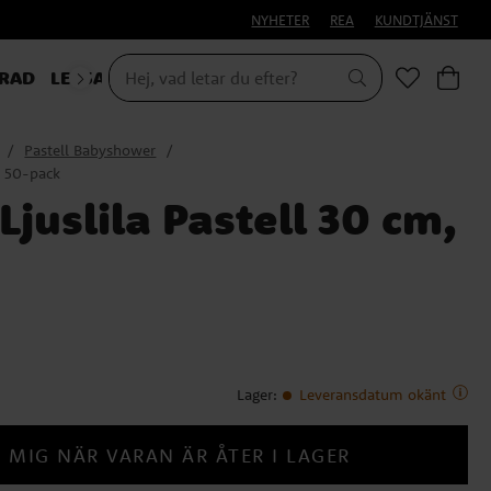
NYHETER
REA
KUNDTJÄNST
RAD
LEKSAKER & PRESENTER
Pastell Babyshower
, 50-pack
Ljuslila Pastell 30 cm,
Lager
:
Leveransdatum okänt
 MIG NÄR VARAN ÄR ÅTER I LAGER