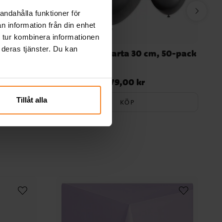
andahålla funktioner för
n information från din enhet
 tur kombinera informationen
 deras tjänster. Du kan
10-pack
Ballonger Svarta 30 cm, 50-pack
79,00 kr
Pris
:
79,00 kr
Tillåt alla
KÖP