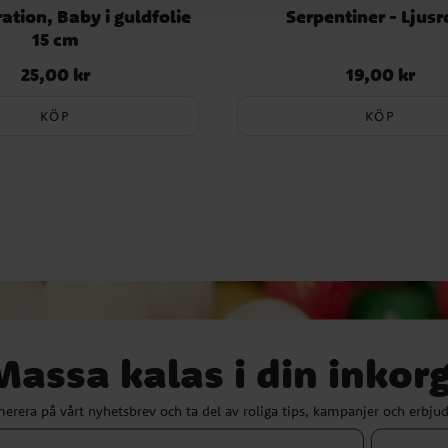
ation, Baby i guldfolie
Serpentiner - Ljus
15 cm
25,00 kr
19,00 kr
Pris
:
25,00 kr
Pris
:
19,00 kr
KÖP
KÖP
Massa kalas i din inkorg
erera på vårt nyhetsbrev och ta del av roliga tips, kampanjer och erbju