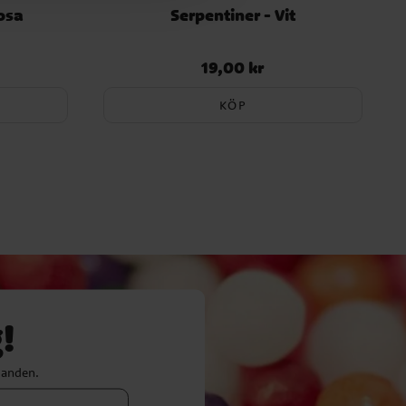
rosa
Serpentiner - Vit
19,00 kr
Pris
:
19,00 kr
KÖP
!
danden.