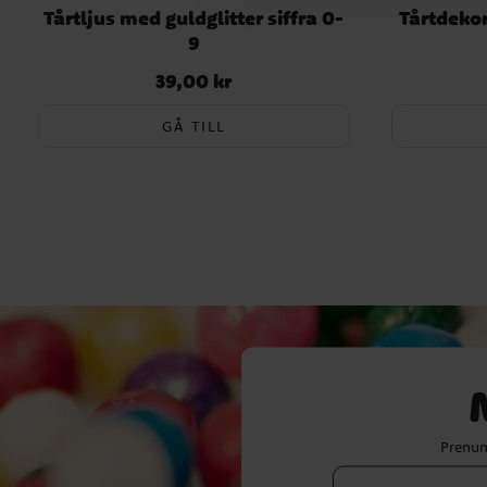
Tårtljus med guldglitter siffra 0-
Tårtdekor
9
39,00 kr
Pris
:
39,00 kr
GÅ TILL
Prenum