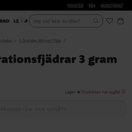
NYHETER
REA
KUNDTJÄNST
RAD
LEKSAKER & PRESENTER
rskalas
1-årskalas Mimmi Pigg
rationsfjädrar 3 gram
Lager
:
Produkten har utgått
PRODUKTEN HAR UTGÅTT