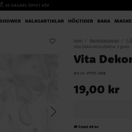
30 DAGARS ÖPPET KÖP
YSHOWER
KALASARTIKLAR
HÖGTIDER
BAKA
MASKE
Hem
Barnkalasteman
1-å
Vita Dekorationsfjädrar 3 gram
Vita Deko
Art nr:
PPD1-008
Pris
:
19,00 kr
19,00 kr
Frakt 49 kr
🚚