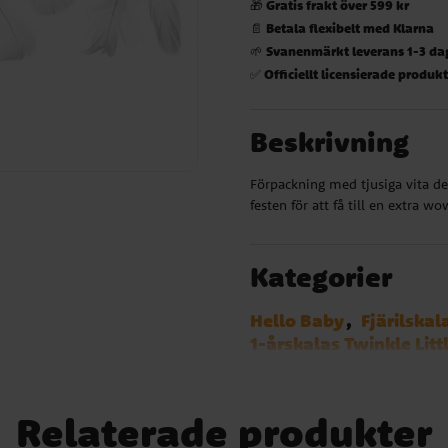
Gratis frakt över 599 kr
🎁
Betala flexibelt med Klarna
📄
Svanenmärkt leverans 1-3 da
🌱
Officiellt licensierade produk
✅
Beskrivning
Förpackning med tjusiga vita de
festen för att få till en extra 
Kategorier
Hello Baby
Fjärilskal
1-årskalas Twinkle Litt
1-årskalas Musse Pigg
Baby Boy
Mumintrol
Babyshower
Relaterade produkter