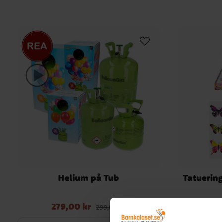
Helium på Tub
Tatuering
279,00 kr
Nuvarande pris
:
279,00 kr
Tidigare pris
:
299,00 kr
299,00 kr