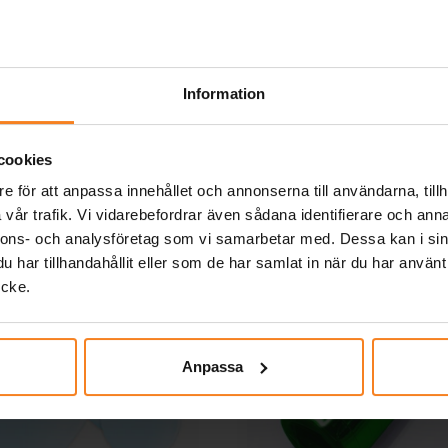
pack
12-pack
25,00 kr
25,00 kr
Pris
:
25,00 kr
Pris
:
25,00 kr
KÖP
KÖP
Information
Andra köpte även
cookies
e för att anpassa innehållet och annonserna till användarna, tillh
vår trafik. Vi vidarebefordrar även sådana identifierare och anna
nnons- och analysföretag som vi samarbetar med. Dessa kan i sin
har tillhandahållit eller som de har samlat in när du har använt
ycke.
Anpassa