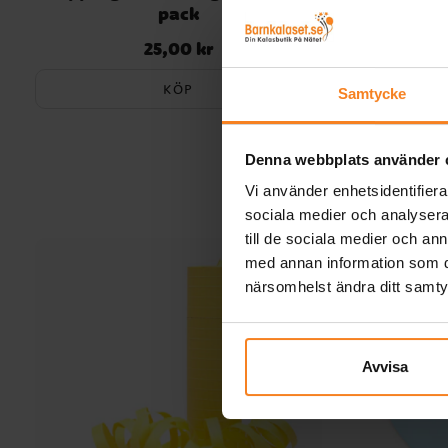
pack
25,00 kr
Pris
:
25,00 kr
KÖP
Samtycke
Denna webbplats använder 
Vi använder enhetsidentifierar
sociala medier och analysera 
till de sociala medier och a
med annan information som du 
närsomhelst ändra ditt samt
Avvisa