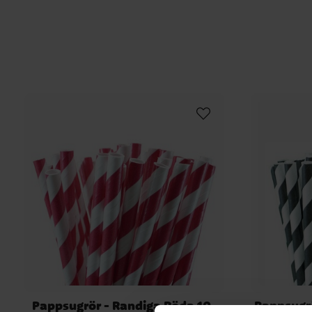
Pappsugrör - Randiga Röda 10-
Pappsugrö