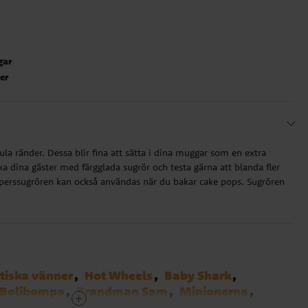
gar
ter
ula ränder. Dessa blir fina att sätta i dina muggar som en extra
a dina gäster med färgglada sugrör och testa gärna att blanda fler
Papperssugrören kan också användas när du bakar cake pops. Sugrören
tiska vänner
Hot Wheels
Baby Shark
Bolibompa
Brandman Sam
Minionerna
EGO City
Musse Pigg
Pokemon
Polis