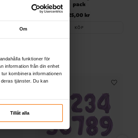
pack
25,00 kr
Pris
:
25,00 kr
KÖP
Om
andahålla funktioner för
n information från din enhet
 tur kombinera informationen
 deras tjänster. Du kan
Tillåt alla