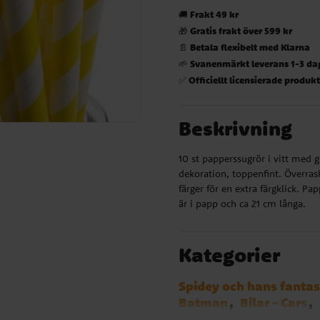
Frakt 49 kr
🚚
Gratis frakt över 599 kr
🎁
Betala flexibelt med Klarna
📄
Svanenmärkt leverans 1-3 da
🌱
Officiellt licensierade produk
✅
Beskrivning
10 st papperssugrör i vitt med g
dekoration, toppenfint. Överrask
färger för en extra färgklick. 
är i papp och ca 21 cm långa.
Kategorier
Spidey och hans fantas
Batman
Bilar - Cars
Emoji
Harry Potter
L