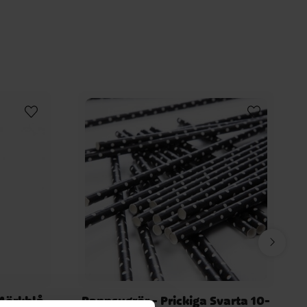
Bob
Bing
Bluey
Biet Maja
Transformers
Mörkblå
Pappsugrör - Prickiga Svarta 10-