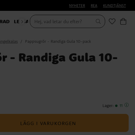
NYHETER
REA
KUNDTJÄNST
RAD
LEKSAKER & PRESENTER
ngelkalas
Pappsugrör - Randiga Gula 10-pack
r - Randiga Gula 10-
Lager
:
11
LÄGG I VARUKORGEN