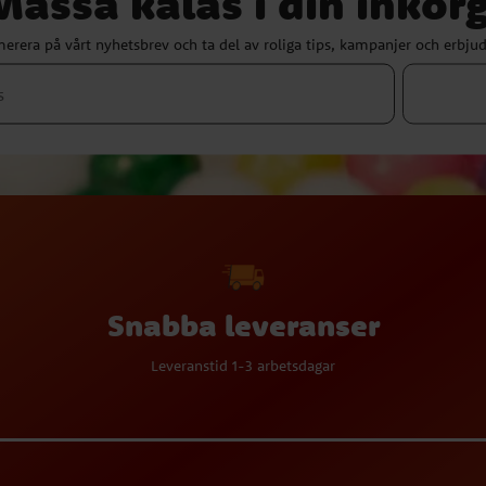
Massa kalas i din inkorg
erera på vårt nyhetsbrev och ta del av roliga tips, kampanjer och erbju
Snabba leveranser
Leveranstid 1-3 arbetsdagar