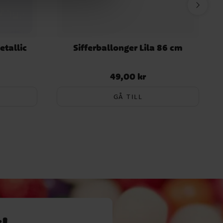
etallic
Sifferballonger Lila 86 cm
49,00 kr
Pris
:
49,00 kr
GÅ TILL