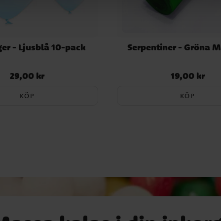
er - Ljusblå 10-pack
Serpentiner - Gröna M
29,00 kr
19,00 kr
Pris
:
29,00 kr
Pris
:
19,00 kr
KÖP
KÖP