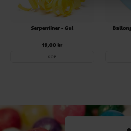
Serpentiner - Gul
Ballong
19,00 kr
Pris
:
19,00 kr
KÖP