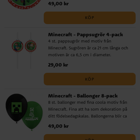
och är tillverkade av FSC-märkt papper.
Pris
49,00 kr
:
49,00 kr
KÖP
Minecraft - Pappsugrör 4-pack
4 st. pappsugrör med motiv från
Minecraft. Sugrören är ca 21 cm långa och
motiven är ca 6,5 cm i diameter.
Pris
29,00 kr
:
29,00 kr
KÖP
Minecraft - Ballonger 8-pack
8 st. ballonger med fina coola motiv från
Minecraft. Fina att ha som dekoration på
ditt födelsedagskalas. Ballongerna blir ca
30 cm i diameter när dom är uppblåsta
Pris
49,00 kr
:
49,00 kr
och går att fylla med luft och helium. Om
du blåser upp med luft rekommenderar vi