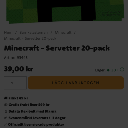
Hem
Barnkalasteman
Minecraft
Minecraft - Servetter 20-pack
Minecraft - Servetter 20-pack
Art nr:
95443
Pris
:
39,00 kr
39,00 kr
Lager
:
30+
LÄGG I VARUKORGEN
Frakt 49 kr
🚚
Gratis frakt över 599 kr
🎁
Betala flexibelt med Klarna
📄
Svanenmärkt leverans 1-3 dagar
🌱
Officiellt licensierade produkter
✅