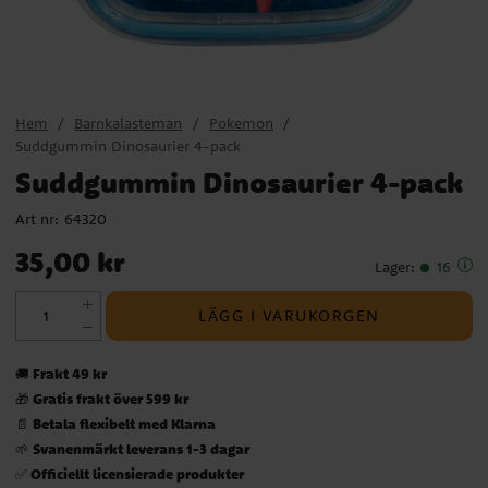
Hem
Barnkalasteman
Pokemon
Suddgummin Dinosaurier 4-pack
Suddgummin Dinosaurier 4-pack
Art nr:
64320
Pris
:
35,00 kr
35,00 kr
Lager
:
16
LÄGG I VARUKORGEN
Frakt 49 kr
🚚
Gratis frakt över 599 kr
🎁
Betala flexibelt med Klarna
📄
Svanenmärkt leverans 1-3 dagar
🌱
Officiellt licensierade produkter
✅