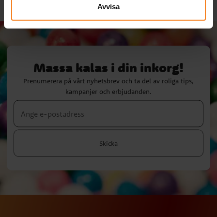
Avvisa
Massa kalas i din inkorg!
Prenumerera på vårt nyhetsbrev och ta del av roliga tips,
kampanjer och erbjudanden.
Skicka