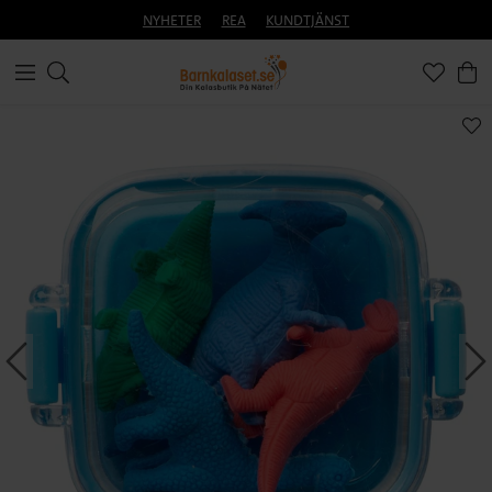
NYHETER
REA
KUNDTJÄNST