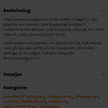
Beskrivning
Dessa dinosauriesuddgummin är det perfekta tillägget till varje
kalaspåse eller skolstart. Varje förpackning innehåller 4
suddgummin formade som coola dinosaurier, vilket gör dem till en
rolig och praktisk överraskning för barnen.
Dessa suddgummin levereras i en charmig liten ask med enkla lås,
vilket gör dem lätta att förvara och transportera. Låt barnens
skoldagar bli lite roligare med dessa fantastiska
dinosauriesuddgummin!
Detaljer
Kategorier
Leksaker & Presenter
Suddgummin
Dinosaurier
Fortnite - Battle Royal
Pokemon
Super Mario Bros
Julklappar