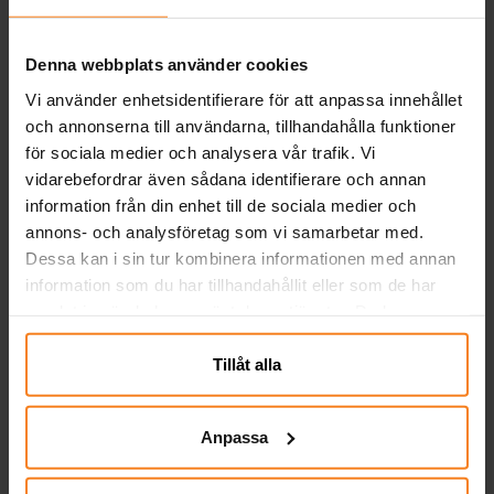
Andra köpte även
Denna webbplats använder cookies
Vi använder enhetsidentifierare för att anpassa innehållet
och annonserna till användarna, tillhandahålla funktioner
för sociala medier och analysera vår trafik. Vi
vidarebefordrar även sådana identifierare och annan
information från din enhet till de sociala medier och
annons- och analysföretag som vi samarbetar med.
Dessa kan i sin tur kombinera informationen med annan
information som du har tillhandahållit eller som de har
Ballonger - Gröna 10-
Dinosaurie - Tallrikar
Ge
samlat in när du har använt deras tjänster. Du kan
pack
10-pack
närsomhelst ändra ditt samtycke.
Tillåt alla
29,00 kr
39,00 kr
Pris
:
29,00 kr
Pris
:
39,00 kr
KÖP
KÖP
Anpassa