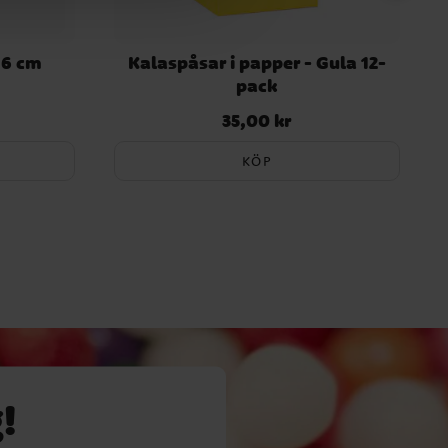
86 cm
Kalaspåsar i papper - Gula 12-
pack
35,00 kr
Pris
:
35,00 kr
KÖP
!