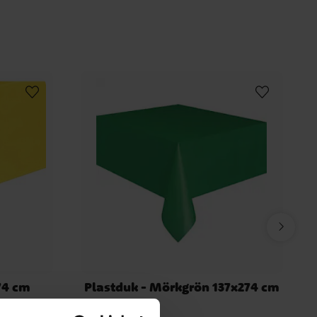
74 cm
Plastduk - Mörkgrön 137x274 cm