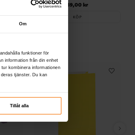
39,00 kr
Pris
:
39,00 kr
KÖP
Om
andahålla funktioner för
n information från din enhet
 tur kombinera informationen
 deras tjänster. Du kan
Tillåt alla