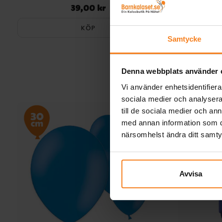
39,00 kr
Pris
:
39,00 kr
KÖP
Samtycke
Denna webbplats använder 
Vi använder enhetsidentifierar
sociala medier och analysera 
till de sociala medier och a
med annan information som du 
närsomhelst ändra ditt samt
Avvisa