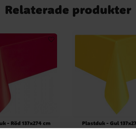
Relaterade produkter
uk - Röd 137x274 cm
Plastduk - Gul 137x2