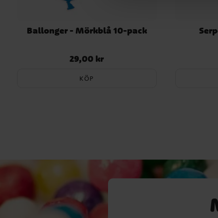
Ballonger - Mörkblå 10-pack
Serp
29,00 kr
Pris
:
29,00 kr
KÖP