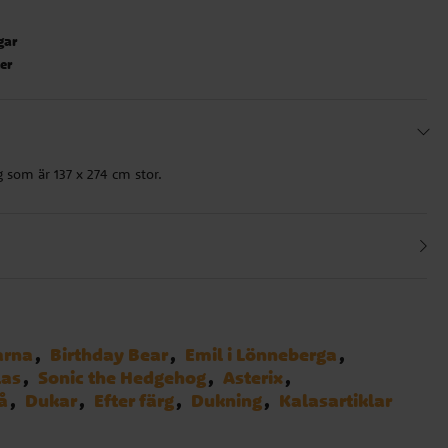
gar
ter
g som är 137 x 274 cm stor.
arna
Birthday Bear
Emil i Lönneberga
las
Sonic the Hedgehog
Asterix
å
Dukar
Efter färg
Dukning
Kalasartiklar