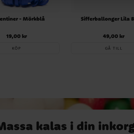
entiner - Mörkblå
Sifferballonger Lila 
19,00 kr
49,00 kr
Pris
:
19,00 kr
Pris
:
49,00 kr
KÖP
GÅ TILL
Massa kalas i din inkorg