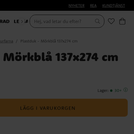
NYHETER
REA
KUNDTJÄNST
RAD
LEKSAKER & PRESENTER
urfarna
Plastduk - Mörkblå 137x274 cm
- Mörkblå 137x274 cm
Lager
:
30+
LÄGG I VARUKORGEN