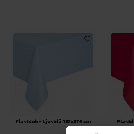
Plastduk - Ljusblå 137x274 cm
Plastd