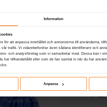
39,00 kr
39,00 kr
Pris
:
39,00 kr
Pris
:
39,00 kr
KÖP
KÖP
Information
Andra köpte även
cookies
e för att anpassa innehållet och annonserna till användarna, tillh
vår trafik. Vi vidarebefordrar även sådana identifierare och anna
nnons- och analysföretag som vi samarbetar med. Dessa kan i sin
har tillhandahållit eller som de har samlat in när du har använt
ycke.
Anpassa