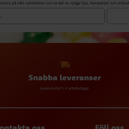
erera på vårt nyhetsbrev och ta del av roliga tips, kampanjer och erbju
Snabba leveranser
Leveranstid 1-3 arbetsdagar
ontakta oss
Följ oss