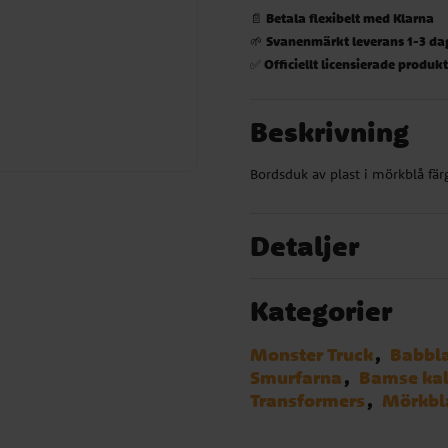
Betala flexibelt med Klarna
📄
Svanenmärkt leverans 1-3 da
🌱
Officiellt licensierade produk
✅
Beskrivning
Bordsduk av plast i mörkblå fär
Detaljer
Kategorier
Monster Truck
Babbl
Smurfarna
Bamse ka
Transformers
Mörkbl