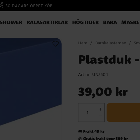
30 DAGARS ÖPPET KÖP
YSHOWER
KALASARTIKLAR
HÖGTIDER
BAKA
MASKE
Hem
Barnkalasteman
Sm
Plastduk 
Art nr:
UN2504
Pris
:
39,00 kr
39,00 kr
Frakt 49 kr
🚚
Gratis frakt över 599 kr
🎁