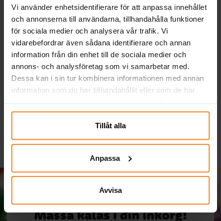
Vi använder enhetsidentifierare för att anpassa innehållet
och annonserna till användarna, tillhandahålla funktioner
för sociala medier och analysera vår trafik. Vi
vidarebefordrar även sådana identifierare och annan
information från din enhet till de sociala medier och
Serpentiner - Ljuslila
Godisskål av plast på
annons- och analysföretag som vi samarbetar med.
fot 16 cm
Dessa kan i sin tur kombinera informationen med annan
information som du har tillhandahållit eller som de har
19,00 kr
119,00 kr
Pris
:
19,00 kr
Pris
:
119,00 kr
samlat in när du har använt deras tjänster. Du kan
KÖP
KÖP
närsomhelst ändra ditt samtycke.
Tillåt alla
Anpassa
Avvisa
Massa kalas i din inkorg!