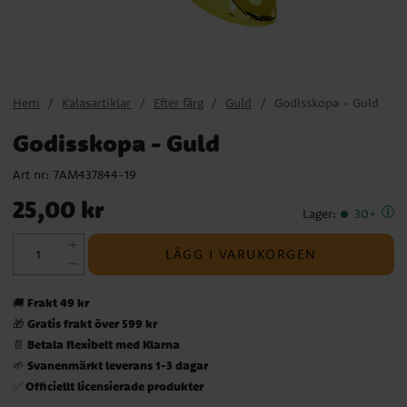
Hem
Kalasartiklar
Efter färg
Guld
Godisskopa - Guld
Godisskopa - Guld
Art nr:
7AM437844-19
Pris
:
25,00 kr
25,00 kr
Lager
:
30+
LÄGG I VARUKORGEN
Frakt 49 kr
🚚
Gratis frakt över 599 kr
🎁
Betala flexibelt med Klarna
📄
Svanenmärkt leverans 1-3 dagar
🌱
Officiellt licensierade produkter
✅