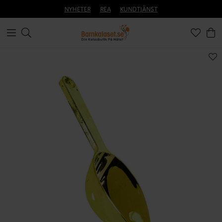
NYHETER
REA
KUNDTJÄNST