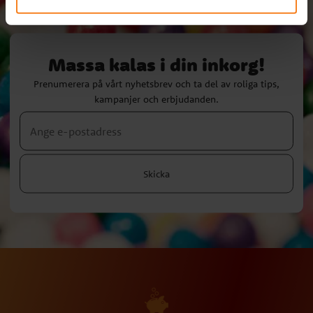
Massa kalas i din inkorg!
Prenumerera på vårt nyhetsbrev och ta del av roliga tips,
kampanjer och erbjudanden.
Skicka