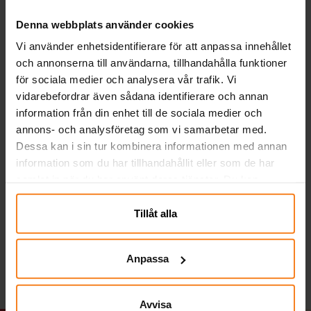
Denna webbplats använder cookies
Vi använder enhetsidentifierare för att anpassa innehållet
och annonserna till användarna, tillhandahålla funktioner
för sociala medier och analysera vår trafik. Vi
vidarebefordrar även sådana identifierare och annan
information från din enhet till de sociala medier och
annons- och analysföretag som vi samarbetar med.
Dessa kan i sin tur kombinera informationen med annan
Ballonger - Lavendel 10-
Sifferballonger Lila 86
information som du har tillhandahållit eller som de har
pack
cm
samlat in när du har använt deras tjänster. Du kan
närsomhelst ändra ditt samtycke.
29,00 kr
49,00 kr
Pris
:
29,00 kr
Pris
:
49,00 kr
Tillåt alla
KÖP
GÅ TILL
Anpassa
Avvisa