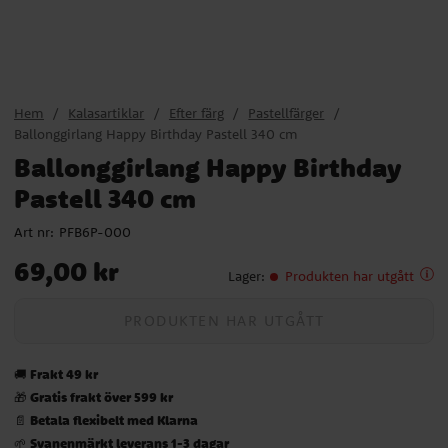
Hem
Kalasartiklar
Efter färg
Pastellfärger
Ballonggirlang Happy Birthday Pastell 340 cm
Ballonggirlang Happy Birthday
Pastell 340 cm
Art nr:
PFB6P-000
Pris
:
69,00 kr
69,00 kr
Lager
:
Produkten har utgått
PRODUKTEN HAR UTGÅTT
Frakt 49 kr
🚚
Gratis frakt över 599 kr
🎁
Betala flexibelt med Klarna
📄
Svanenmärkt leverans 1-3 dagar
🌱