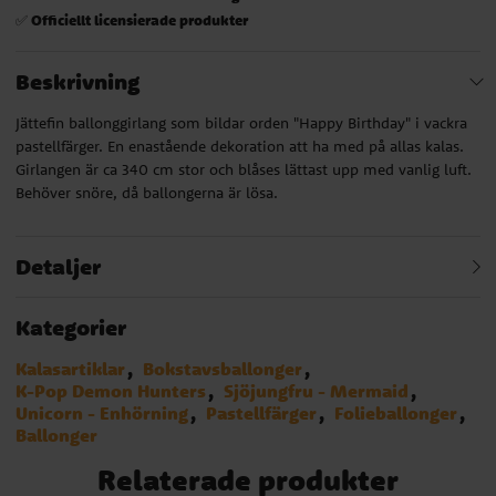
Officiellt licensierade produkter
✅
Beskrivning
Jättefin ballonggirlang som bildar orden "Happy Birthday" i vackra
pastellfärger. En enastående dekoration att ha med på allas kalas.
Girlangen är ca 340 cm stor och blåses lättast upp med vanlig luft.
Behöver snöre, då ballongerna är lösa.
Detaljer
Kategorier
Kalasartiklar
Bokstavsballonger
K-Pop Demon Hunters
Sjöjungfru - Mermaid
Unicorn - Enhörning
Pastellfärger
Folieballonger
Ballonger
Relaterade produkter