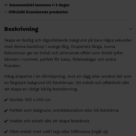
Svanenmärkt leverans 1-3 dagar
🌱
Officiellt licensierade produkter
✅
Beskrivning
Skapa en festlig och iögonfallande bakgrund på bara några sekunder
med denna backdrop i orange färg. Draperiets långa, tunna
folieremsor ger en livfull och skimrande effekt som direkt lyfter
känslan i rummet, perfekt för kalas, födelsedagar och andra
firanden.
Häng draperiet i en dörröppning, mot en vägg eller använd det som
en färgstark bakgrund till fotohörnan. Ett enkelt och effektfullt sätt
att skapa en riktigt härlig feststämning.
✔️ Storlek: 100 x 240 cm
✔️ Perfekt som bakgrund, entrédekoration eller till fotohörna
✔️ Snabbt och enkelt sätt att skapa festkänsla
✔️ Fästs enkelt med valfri tejp eller häftmassa (ingår ej)