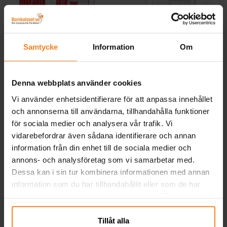
Backdrop Draperi Rött
Backdrop Draperi Vitt
Ba
100 x 240 cm
100 x 240 cm
Samtycke
Information
Om
59,00 kr
59,00 kr
Pris
:
59,00 kr
Pris
:
59,00 kr
KÖP
KÖP
Denna webbplats använder cookies
Vi använder enhetsidentifierare för att anpassa innehållet
och annonserna till användarna, tillhandahålla funktioner
Andra köpte även
för sociala medier och analysera vår trafik. Vi
vidarebefordrar även sådana identifierare och annan
information från din enhet till de sociala medier och
annons- och analysföretag som vi samarbetar med.
Dessa kan i sin tur kombinera informationen med annan
information som du har tillhandahållit eller som de har
samlat in när du har använt deras tjänster. Du kan
närsomhelst ändra ditt samtycke.
Tillåt alla