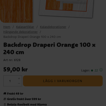
Hem
Kalasartiklar
Kalasdekorationer
Hängande dekorationer
Backdrop Draperi Orange 100 x 240 cm
Backdrop Draperi Orange 100 x
240 cm
Art nr:
6128
Pris
:
59,00 kr
59,00 kr
Lager
:
22
LÄGG I VARUKORGEN
Frakt 49 kr
🚚
Gratis frakt över 599 kr
🎁
Betala flexibelt med Klarna
📄