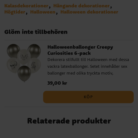
Kalasdekorationer
Hängande dekorationer
Högtider
Halloween
Halloween dekorationer
Glöm inte tillbehören
Halloweenballonger Creepy
Curiosities 6-pack
Dekorera stilfullt till Halloween med dessa
vackra latexballonger. Setet innehåller sex
ballonger med olika tryckta motiv,
perfekta för att sätta rätt stämning.
Pris
39,00 kr
:
39,00 kr
Ballongerna kan fyllas med helium eller
luft och passar både inomhus och
KÖP
utomhus. ✔️ Diameter: ca 30 cm
uppblåsta ✔️ Tillverkade av 100 % latex
Relaterade produkter