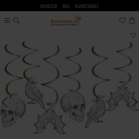
NYHETER
REA
KUNDTJÄNST