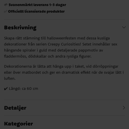
Svanenmärkt leverans 1-3 dagar
🌱
Officiellt licensierade produkter
✅
Beskrivning
Skapa rätt stämning till halloweenfesten med dessa kusliga
dekorationer från serien Creepy Curiosities! Setet innehåller sex
hängande spiraler i guld med detaljerade pappmotiv av
fladdermöss, dödskallar och andra rysliga figurer.
Dekorationerna är lätta att hänga upp i taket, vid dörröppningar
eller över matbordet och ger en dramatisk effekt när de svajar lätt i
luften.
✔️ Längd: ca 60 cm
Detaljer
Kategorier