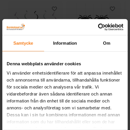
Samtycke
Information
Om
Wednesday - Hängande
Hängande dekorationer
Denna webbplats använder cookies
Swirl Dekorationer
- Halloween Spindlar 5-
Ho
pack
Vi använder enhetsidentifierare för att anpassa innehållet
49,00 kr
89,00 kr
Pris
:
49,00 kr
Pris
:
89,00 kr
och annonserna till användarna, tillhandahålla funktioner
för sociala medier och analysera vår trafik. Vi
KÖP
KÖP
vidarebefordrar även sådana identifierare och annan
information från din enhet till de sociala medier och
Andra köpte även
annons- och analysföretag som vi samarbetar med.
Dessa kan i sin tur kombinera informationen med annan
information som du har tillhandahållit eller som de har
samlat in när du har använt deras tjänster. Du kan