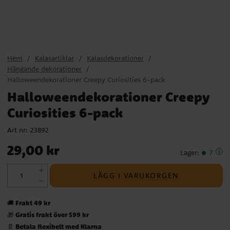
Hem
Kalasartiklar
Kalasdekorationer
Hängande dekorationer
Halloweendekorationer Creepy Curiosities 6-pack
Halloweendekorationer Creepy
Curiosities 6-pack
Art nr:
23892
Pris
:
29,00 kr
29,00 kr
Lager
:
7
LÄGG I VARUKORGEN
Frakt 49 kr
🚚
Gratis frakt över 599 kr
🎁
Betala flexibelt med Klarna
📄