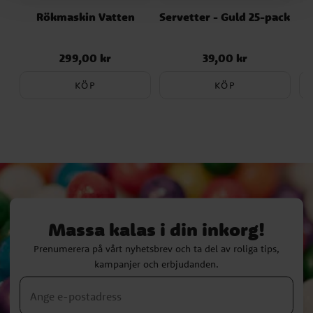
Rökmaskin Vatten
Servetter - Guld 25-pack
299,00 kr
39,00 kr
Pris
:
299,00 kr
Pris
:
39,00 kr
KÖP
KÖP
Massa kalas i din inkorg!
Prenumerera på vårt nyhetsbrev och ta del av roliga tips,
kampanjer och erbjudanden.