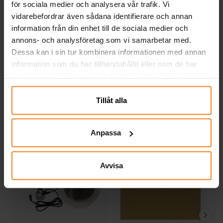
för sociala medier och analysera vår trafik. Vi
vidarebefordrar även sådana identifierare och annan
Sonic Maskeraddräkt
Sonic Maskeraddräkt
So
Deluxe 9-10 år
Deluxe 5-6 år
information från din enhet till de sociala medier och
annons- och analysföretag som vi samarbetar med.
399,00 kr
399,00 kr
Pris
:
399,00 kr
Pris
:
399,00 kr
Dessa kan i sin tur kombinera informationen med annan
information som du har tillhandahållit eller som de har
KÖP
KÖP
samlat in när du har använt deras tjänster. Du kan
närsomhelst ändra ditt samtycke.
Andra köpte även
Tillåt alla
Anpassa
Avvisa