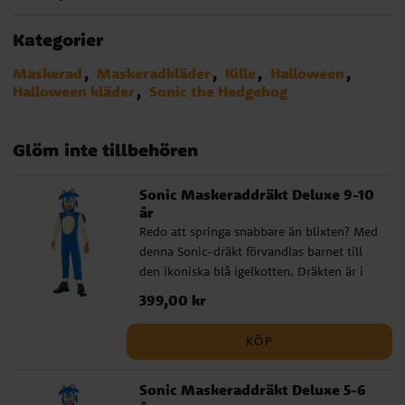
Kategorier
Maskerad
Maskeradkläder
Kille
Halloween
Halloween kläder
Sonic the Hedgehog
Glöm inte tillbehören
Sonic Maskeraddräkt Deluxe 9-10
år
Redo att springa snabbare än blixten? Med
denna Sonic-dräkt förvandlas barnet till
den ikoniska blå igelkotten. Dräkten är i
deluxe-utförande med fastsydda detaljer
Pris
399,00 kr
:
399,00 kr
och en vadderad huva som ger karaktären
liv. Perfekt för maskerad, halloween eller
KÖP
supersnabba äventyr hemma! ✔️
Innehåller helkroppsdräkt med svans och
Sonic Maskeraddräkt Deluxe 5-6
vadderad huva ✔️ Material: 100 %