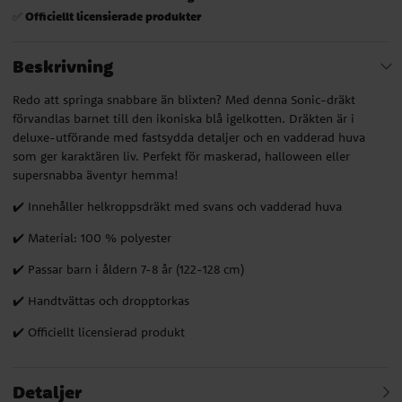
Officiellt licensierade produkter
✅
Beskrivning
Redo att springa snabbare än blixten? Med denna Sonic-dräkt
förvandlas barnet till den ikoniska blå igelkotten. Dräkten är i
deluxe-utförande med fastsydda detaljer och en vadderad huva
som ger karaktären liv. Perfekt för maskerad, halloween eller
supersnabba äventyr hemma!
✔️ Innehåller helkroppsdräkt med svans och vadderad huva
✔️ Material: 100 % polyester
✔️ Passar barn i åldern 7-8 år (122-128 cm)
✔️ Handtvättas och dropptorkas
✔️ Officiellt licensierad produkt
Detaljer