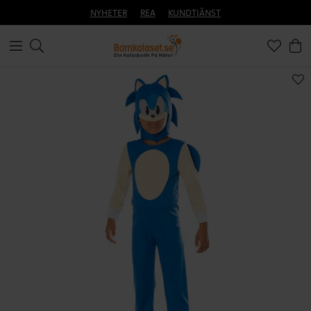
NYHETER
REA
KUNDTJÄNST