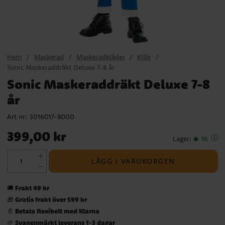
Hem
Maskerad
Maskeradkläder
Kille
Sonic Maskeraddräkt Deluxe 7-8 år
Sonic Maskeraddräkt Deluxe 7-8
år
Art nr:
3016017-8000
Pris
:
399,00 kr
399,00 kr
Lager
:
16
LÄGG I VARUKORGEN
Frakt 49 kr
🚚
Gratis frakt över 599 kr
🎁
Betala flexibelt med Klarna
📄
Svanenmärkt leverans 1-3 dagar
🌱