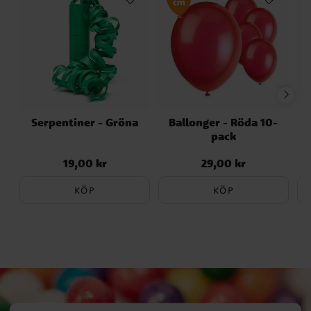
vår instruktionsvideo på
https://youtu.be/dNYfWZtrG3M och läs
anvisningarna på förpackningen.
Serpentiner - Gröna
Ballonger - Röda 10-
pack
19,00 kr
29,00 kr
Pris
:
19,00 kr
Pris
:
29,00 kr
KÖP
KÖP