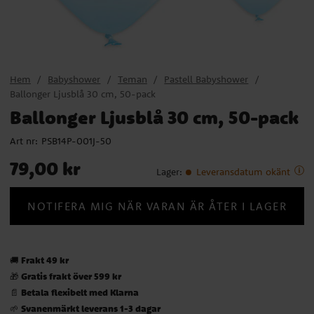
Hem
Babyshower
Teman
Pastell Babyshower
Ballonger Ljusblå 30 cm, 50-pack
Ballonger Ljusblå 30 cm, 50-pack
Art nr:
PSB14P-001J-50
Pris
:
79,00 kr
79,00 kr
Lager
:
Leveransdatum okänt
NOTIFERA MIG NÄR VARAN ÄR ÅTER I LAGER
Frakt 49 kr
🚚
Gratis frakt över 599 kr
🎁
Betala flexibelt med Klarna
📄
Svanenmärkt leverans 1-3 dagar
🌱