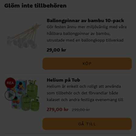
Glöm inte tillbehören
Ballonger
Teman
Dekorationer
Ballonger
Efter färg
Babyshower
Ballongpinnar av bambu 10-pack
Gör festen ännu mer miljövänlig med våra
hållbara ballongpinnar av bambu,
utrustade med en ballongkopp tillverkad
av biologiskt nedbrytbar plast. Ett perfekt
Pris
29,00 kr
:
29,00 kr
komplement till ballongerna, oavsett om
det är kalas, fest eller andra högtider.
KÖP
Pinnarna är cirka 36 cm långa och erbjuder
både stil och funktion samtidigt som de
Helium på Tub
tar hänsyn till miljön.
Helium är enkelt och roligt att använda
som tillbehör och det förvandlar både
kalaset och andra festliga evenemang till
något alldeles extra. Du kan göra kreativa
Nuvarande pris
279,00 kr
:
279,00 kr
Tidigare pris
:
299,00 kr
arrangemang, fylla siffer- eller
299,00 kr
bokstavsballonger, airwalkerballonger med
GÅ TILL
mera. Alla ballonger vi säljer fungerar bra
med helium. Våra heliumtankar kommer i