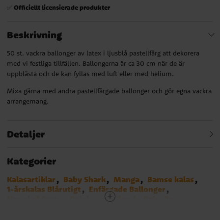
Officiellt licensierade produkter
✅
Beskrivning
50 st. vackra ballonger av latex i ljusblå pastellfärg att dekorera
med vi festliga tillfällen. Ballongerna är ca 30 cm när de är
uppblåsta och de kan fyllas med luft eller med helium.
Mixa gärna med andra pastellfärgade ballonger och gör egna vackra
arrangemang.
Detaljer
Kategorier
Kalasartiklar
Baby Shark
Manga
Bamse kalas
1-årskalas Blårutigt
Enfärgade Ballonger
Narwhal Party
Rainbow & Cloud
Baby Boy
1-årskalas
Ljusblå
Twinkle Little Star Blå
Pastell Babyshower
Pastellfärger
Latexballonger