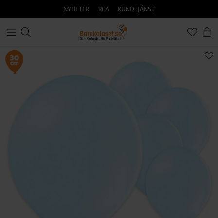
NYHETER
REA
KUNDTJÄNST