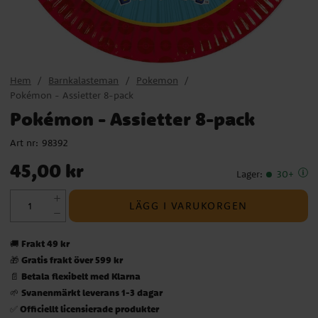
Hem
Barnkalasteman
Pokemon
Pokémon - Assietter 8-pack
Pokémon - Assietter 8-pack
Art nr:
98392
Pris
:
45,00 kr
45,00 kr
Lager
:
30+
LÄGG I VARUKORGEN
Frakt 49 kr
🚚
Gratis frakt över 599 kr
🎁
Betala flexibelt med Klarna
📄
Svanenmärkt leverans 1-3 dagar
🌱
Officiellt licensierade produkter
✅