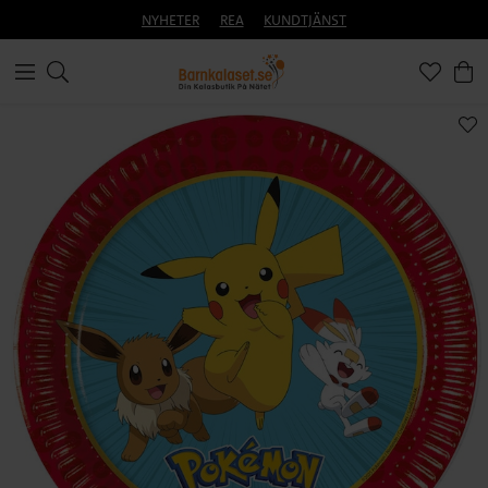
NYHETER
REA
KUNDTJÄNST