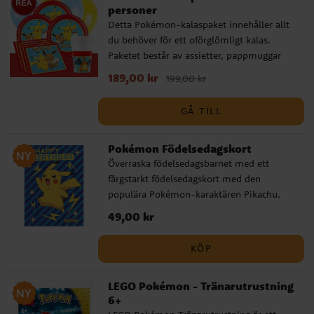
personer
Detta Pokémon-kalaspaket innehåller allt
du behöver för ett oförglömligt kalas.
Paketet består av assietter, pappmuggar
och servetter till 8 eller 16 personer.
Nuvarande pris
189,00 kr
:
189,00 kr
Tidigare pris
:
199,00 kr
Dessutom ingår 10 gula och 10 ljusblå
199,00 kr
ballonger som skapar en festlig stämning,
GÅ TILL
samt en elegant röd plastduk (137 x 274
cm). Komplettera gärna ditt Pokémon-
Pokémon Födelsedagskort
kalaspaket med kalaspåsar, partyboxar,
godis, småleksaker och andra Pokémon-
Överraska födelsedagsbarnet med ett
dekorationer. Gör kalaset komplett med
färgstarkt födelsedagskort med den
våra baktillbehör och skapa det perfekta
populära Pokémon-karaktären Pikachu.
Pokémon-kalaset.
Kortet kan öppnas och har plats för en
Pris
49,00 kr
:
49,00 kr
personlig hälsning på insidan. Ett vitt
kuvert ingår. ✓ Kan öppnas för en
KÖP
personlig hälsning ✓ Vitt kuvert ingår ✓
Storlek: 17 x 12 cm
LEGO Pokémon - Tränarutrustning
6+