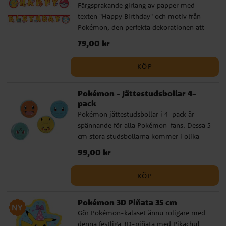
Färgsprakande girlang av papper med
texten "Happy Birthday" och motiv från
Pokémon, den perfekta dekorationen att
ha till Pokémon-kalas. Girlangen är 2
Pris
79,00 kr
:
79,00 kr
meter lång.
KÖP
Pokémon - Jättestudsbollar 4-
pack
Pokémon jättestudsbollar i 4-pack är
spännande för alla Pokémon-fans. Dessa 5
cm stora studsbollarna kommer i olika
färger och designs. Att de är
Pris
99,00 kr
:
99,00 kr
genomskinliga och har motiv av kända
Pokémon-karaktärer inuti gör det bara
KÖP
roligare.
Pokémon 3D Piñata 35 cm
Gör Pokémon-kalaset ännu roligare med
denna festliga 3D-piñata med Pikachu!