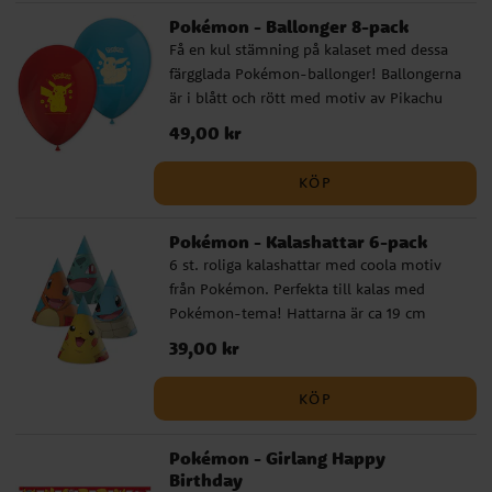
Pokémon - Ballonger 8-pack
Få en kul stämning på kalaset med dessa
färgglada Pokémon-ballonger! Ballongerna
är i blått och rött med motiv av Pikachu
och Eevee. Ballongerna blir ca 30 cm i
Pris
49,00 kr
:
49,00 kr
diameter uppblåsta och kan fyllas med
både luft och helium. För enklare
KÖP
uppblåsning rekommenderar vi att
använda en ballongpump.
Pokémon - Kalashattar 6-pack
6 st. roliga kalashattar med coola motiv
från Pokémon. Perfekta till kalas med
Pokémon-tema! Hattarna är ca 19 cm
höga och hålls på plats med ett resårband.
Pris
39,00 kr
:
39,00 kr
KÖP
Pokémon - Girlang Happy
Birthday