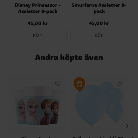
Disney Prinsessor -
Smurfarna Assietter 8-
Assietter 8-pack
pack
45,00 kr
45,00 kr
Pris
:
45,00 kr
Pris
:
45,00 kr
KÖP
KÖP
Andra köpte även