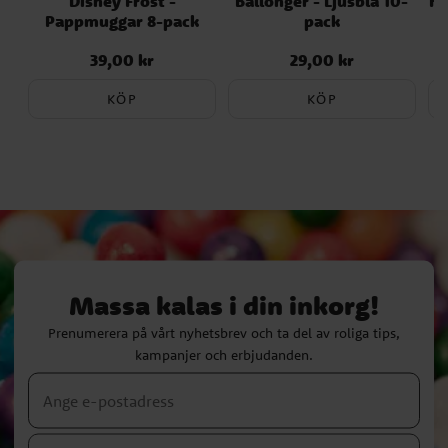
Disney Frost -
Ballonger - Ljusblå 10-
Ha
Pappmuggar 8-pack
pack
39,00 kr
29,00 kr
Pris
:
39,00 kr
Pris
:
29,00 kr
KÖP
KÖP
Massa kalas i din inkorg!
Prenumerera på vårt nyhetsbrev och ta del av roliga tips,
kampanjer och erbjudanden.