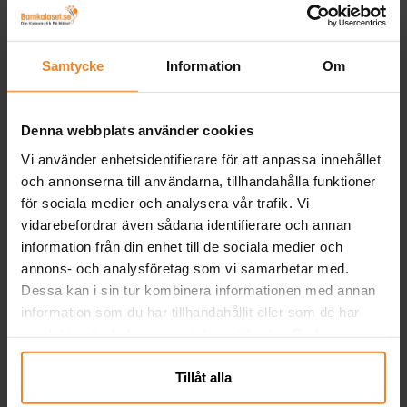
Glassbägare Ljusblå 8-
Snacksboxar Prickiga,
S
pack
ljusrosa 8-pack
49,00 kr
39,00 kr
Samtycke
Information
Om
Pris
:
49,00 kr
Pris
:
39,00 kr
KÖP
KÖP
Denna webbplats använder cookies
Vi använder enhetsidentifierare för att anpassa innehållet
Andra köpte även
och annonserna till användarna, tillhandahålla funktioner
för sociala medier och analysera vår trafik. Vi
vidarebefordrar även sådana identifierare och annan
information från din enhet till de sociala medier och
annons- och analysföretag som vi samarbetar med.
Dessa kan i sin tur kombinera informationen med annan
information som du har tillhandahållit eller som de har
samlat in när du har använt deras tjänster. Du kan
närsomhelst ändra ditt samtycke.
Tillåt alla