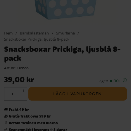
Hem
Barnkalasteman
Smurfarna
Snacksboxar Prickiga, ljusblå 8-pack
Snacksboxar Prickiga, ljusblå 8-
pack
Art nr:
UN559
Pris
:
39,00 kr
39,00 kr
Lager
:
30+
LÄGG I VARUKORGEN
Frakt 49 kr
🚚
Gratis frakt över 599 kr
🎁
Betala flexibelt med Klarna
📄
Svanenmärkt leverans 1-3 dagar
🌱