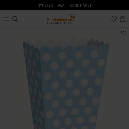
NYHETER
REA
KUNDTJÄNST