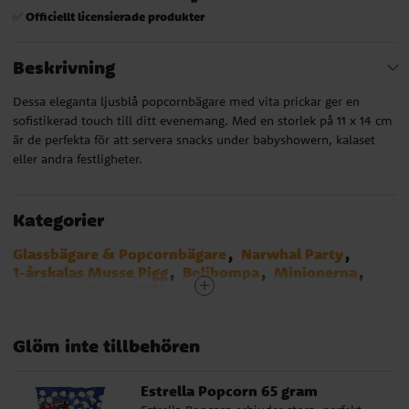
Officiellt licensierade produkter
✅
Beskrivning
Dessa eleganta ljusblå popcornbägare med vita prickar ger en
sofistikerad touch till ditt evenemang. Med en storlek på 11 x 14 cm
är de perfekta för att servera snacks under babyshowern, kalaset
eller andra festligheter.
Kategorier
Glassbägare & Popcornbägare
Narwhal Party
1-årskalas Musse Pigg
Bolibompa
Minionerna
Ice Cream Party
Sjöjungfru - Mermaid
Pandakalas
Emil i Lönneberga
1-årskalas Twinkle Little Star Blå
Glöm inte tillbehören
1-årskalas Bondgård
Baby Shark
Birthday Bear
Dog Party
Emoji
Hästar
Greta Gris
Pokemon
Fordon
Blues Clues
Bluey
Smurfarna
Manga
Estrella Popcorn 65 gram
Lilo & Stitch
Cocomelon
Stumble Guys