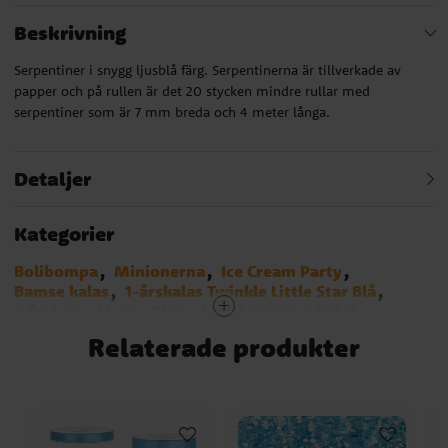
Beskrivning
Serpentiner i snygg ljusblå färg. Serpentinerna är tillverkade av
papper och på rullen är det 20 stycken mindre rullar med
serpentiner som är 7 mm breda och 4 meter långa.
Detaljer
Kategorier
Bolibompa
Minionerna
Ice Cream Party
Bamse kalas
1-årskalas Twinkle Little Star Blå
1-årskalas Musse Pigg
1-årskalas Bondgård
Baby Shark
Birthday Bear
Dog Party
Emoji
Relaterade produkter
Hästar
Greta Gris
Pokemon
Sjöjungfru - Mermaid
SvampBob
1-årskalas Blårutigt
Fordon
Pandakalas
Blues Clues
Emil i Lönneberga
Bluey
Smurfarna
Manga
Lilo & Stitch
Bug Party
Bangoberry