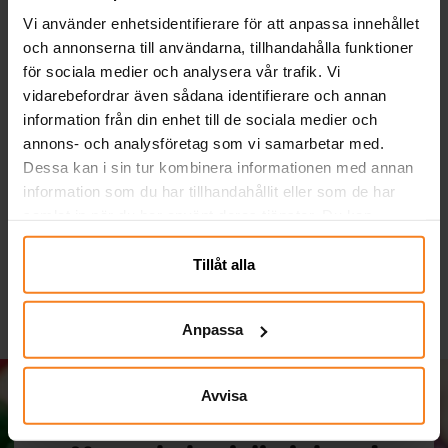
Vi använder enhetsidentifierare för att anpassa innehållet
och annonserna till användarna, tillhandahålla funktioner
för sociala medier och analysera vår trafik. Vi
vidarebefordrar även sådana identifierare och annan
information från din enhet till de sociala medier och
annons- och analysföretag som vi samarbetar med.
Ballonger - Ljusblå 10-
Sifferballonger Lila 86
pack
cm
Dessa kan i sin tur kombinera informationen med annan
information som du har tillhandahållit eller som de har
29,00 kr
49,00 kr
Pris
:
29,00 kr
Pris
:
49,00 kr
samlat in när du har använt deras tjänster. Du kan
närsomhelst ändra ditt samtycke.
KÖP
GÅ TILL
Tillåt alla
Anpassa
Avvisa