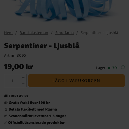
Hem
Barnkalasteman
Smurfarna
Serpentiner - Ljusblå
Serpentiner - Ljusblå
Art nr:
3095
Pris
:
19,00 kr
19,00 kr
Lager
:
30+
LÄGG I VARUKORGEN
Frakt 49 kr
🚚
Gratis frakt över 599 kr
🎁
Betala flexibelt med Klarna
📄
Svanenmärkt leverans 1-3 dagar
🌱
Officiellt licensierade produkter
✅