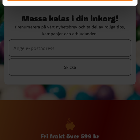
Massa kalas i din inkorg!
Prenumerera på vårt nyhetsbrev och ta del av roliga tips,
kampanjer och erbjudanden.
Skicka
Fri frakt över 599 kr