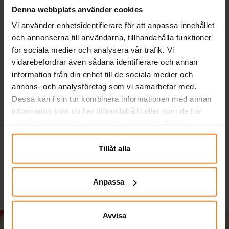
Denna webbplats använder cookies
Vi använder enhetsidentifierare för att anpassa innehållet
och annonserna till användarna, tillhandahålla funktioner
för sociala medier och analysera vår trafik. Vi
vidarebefordrar även sådana identifierare och annan
information från din enhet till de sociala medier och
annons- och analysföretag som vi samarbetar med.
Dessa kan i sin tur kombinera informationen med annan
Ballonger - Röda 10-
Sifferballonger Lila 86
T
information som du har tillhandahållit eller som de har
pack
cm
samlat in när du har använt deras tjänster. Du kan
29,00 kr
49,00 kr
Pris
:
29,00 kr
Pris
:
49,00 kr
närsomhelst ändra ditt samtycke.
Tillåt alla
KÖP
GÅ TILL
Anpassa
Avvisa