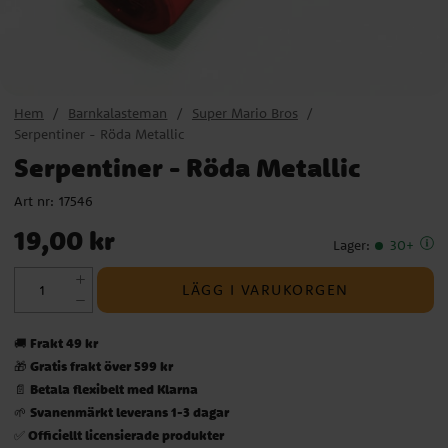
Hem
Barnkalasteman
Super Mario Bros
Serpentiner - Röda Metallic
Serpentiner - Röda Metallic
Art nr:
17546
Pris
:
19,00 kr
19,00 kr
Lager
:
30+
LÄGG I VARUKORGEN
Frakt 49 kr
🚚
Gratis frakt över 599 kr
🎁
Betala flexibelt med Klarna
📄
Svanenmärkt leverans 1-3 dagar
🌱
Officiellt licensierade produkter
✅