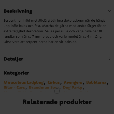
Beskrivning
Serpentiner i röd metallicfärg blir fina dekorationer när de hängs
upp inför kalas och fest. Matcha de gärna med andra färger för en
extra färgglad dekoration. Säljes per rulle och varje rulle har 18
rundlar som är ca 7 mm breda och varje rundel är ca 4 m lång.
Observera att serpentinerna har en vit baksida.
Detaljer
Kategorier
Miraculous Ladybug
Cirkus
Avengers
Babblarna
Bilar - Cars
Brandman Sam
Dog Party
Musse Pigg
Paw Patrol
Pirattema
Spiderman
Star Wars
Super Mario Bros
Relaterade produkter
Traktor och Bondgård
Röd
Monster Truck
Transformers
Pyjamashjältarna
Serpentiner