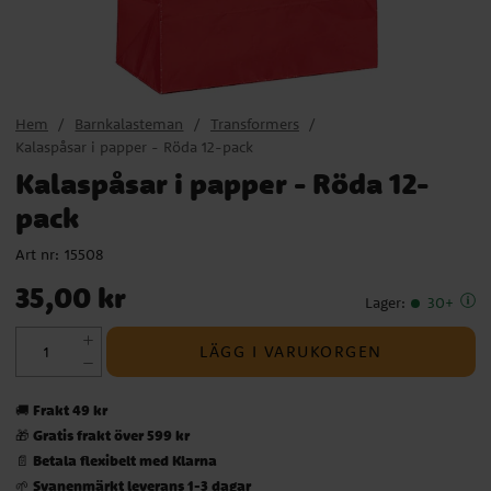
Hem
Barnkalasteman
Transformers
Kalaspåsar i papper - Röda 12-pack
Kalaspåsar i papper - Röda 12-
pack
Art nr:
15508
Pris
:
35,00 kr
35,00 kr
Lager
:
30+
LÄGG I VARUKORGEN
Frakt 49 kr
🚚
Gratis frakt över 599 kr
🎁
Betala flexibelt med Klarna
📄
Svanenmärkt leverans 1-3 dagar
🌱