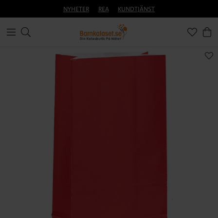
NYHETER
REA
KUNDTJÄNST