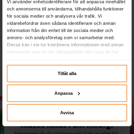
Vi använder enhetsidentifierare för att anpassa innehållet
och annonserna till användarna, tillhandahålla funktioner
för sociala medier och analysera vår trafik. Vi
vidarebefordrar även sådana identifierare och annan
information från din enhet till de sociala medier och
Serpentiner - Röd
Ballonger - Röda 10-
P
annons- och analysföretag som vi samarbetar med.
pack
Dessa kan i sin tur kombinera informationen med annan
19,00 kr
29,00 kr
Pris
:
19,00 kr
Pris
:
29,00 kr
information som du har tillhandahållit eller som de har
samlat in när du har använt deras tjänster. Du kan
KÖP
KÖP
närsomhelst ändra ditt samtycke.
Tillåt alla
Anpassa
Avvisa
Massa kalas i din inkorg!
Prenumerera på vårt nyhetsbrev och ta del av roliga tips,