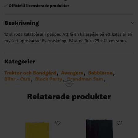
Officiellt licensierade produkter
✅
Beskrivning
12 st röda kalaspåsar i papper. Att få en kalaspåse på ett kalas är en
mycket uppskattad överraskning. Påsarna är ca 25 x 14 cm stora.
Kategorier
Traktor och Bondgård
Avengers
Babblarna
Bilar - Cars
Block Party
Brandman Sam
Dog Party
Miraculous Ladybug
Musse Pigg
Paw Patrol
Pippi Långstrump
Pirattema
Relaterade produkter
Pyjamashjältarna
Spiderman
Star Wars
Super Mario Bros
Regnbågskalas
Monster Truck
Hot Wheels
Transformers
Cirkus
Röd