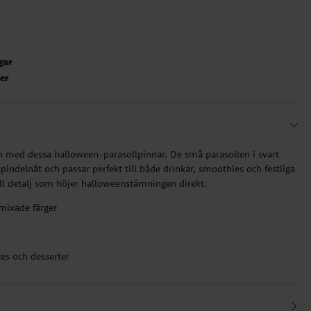
gar
ter
h med dessa halloween-parasollpinnar. De små parasollen i svart
indelnät och passar perfekt till både drinkar, smoothies och festliga
ull detalj som höjer halloweenstämningen direkt.
 mixade färger
kes och desserter