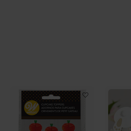
för cupcakes, muffins och andra bakverk