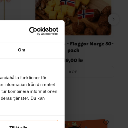
 12-pack
Cake Toppers - Flaggor Norge 50-
pack
Om
19,00 kr
Pris
:
19,00 kr
KÖP
andahålla funktioner för
n information från din enhet
 tur kombinera informationen
 deras tjänster. Du kan
Tillåt alla