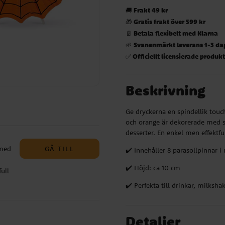
Frakt 49 kr
🚚
Gratis frakt över 599 kr
🎁
Betala flexibelt med Klarna
📄
Svanenmärkt leverans 1-3 da
🌱
Officiellt licensierade produk
✅
Beskrivning
Ge dryckerna en spindellik touc
och orange är dekorerade med sp
desserter. En enkel men effektf
GÅ TILL
 med
✔️ Innehåller 8 parasollpinnar i
✔️ Höjd: ca 10 cm
ull
n
✔️ Perfekta till drinkar, milksha
fekt
Detaljer