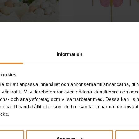
ers Kaninfötter 6-pack
Cake Toppers - Fjärilar
Information
79,00 kr
49,00 kr
Pris
:
79,00 kr
Pris
:
49,00 kr
cookies
KÖP
KÖP
e för att anpassa innehållet och annonserna till användarna, tillh
vår trafik. Vi vidarebefordrar även sådana identifierare och anna
Andra köpte även
nnons- och analysföretag som vi samarbetar med. Dessa kan i sin
har tillhandahållit eller som de har samlat in när du har använt
ycke.
Anpassa