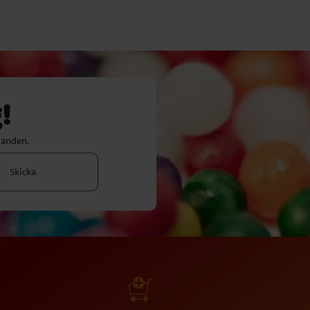
!
danden.
Skicka