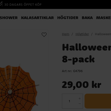
30 DAGARS ÖPPET KÖP
YSHOWER
KALASARTIKLAR
HÖGTIDER
BAKA
MASKE
Hem
Högtider
Halloween
Halloween
8-pack
Art nr:
G4796
Pris
:
29,00 kr
29,00 kr