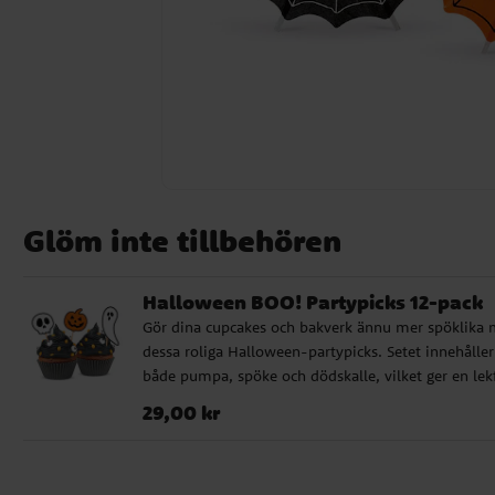
Glöm inte tillbehören
Halloween BOO! Partypicks 12-pack
Gör dina cupcakes och bakverk ännu mer spöklika
dessa roliga Halloween-partypicks. Setet innehåller
både pumpa, spöke och dödskalle, vilket ger en lekf
variation som passar perfekt på halloweenfesten. E
Pris
:
29,00 kr
29,00 kr
enkel detalj som snabbt förvandlar fikat till en
skrämmande och rolig servering. ✔️ Innehåller 12
partypicks i mixade motiv ✔️ Höjd: ca 10 cm ✔️ Per