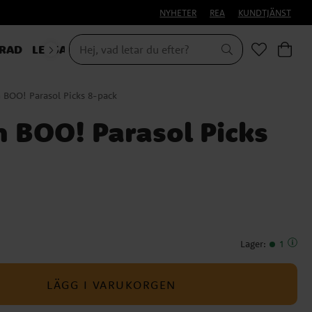
NYHETER
REA
KUNDTJÄNST
RAD
LEKSAKER & PRESENTER
 BOO! Parasol Picks 8-pack
 BOO! Parasol Picks
Lager
:
1
LÄGG I VARUKORGEN