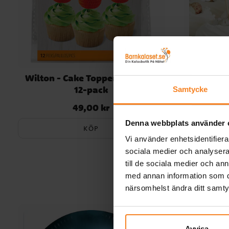
Wilton - Cake Toppers pumpor
Cake Topp
12-pack
Samtycke
49,00 kr
Pris
:
49,00 kr
Denna webbplats använder 
KÖP
Vi använder enhetsidentifierar
sociala medier och analysera 
till de sociala medier och a
med annan information som du 
närsomhelst ändra ditt samt
Avvisa