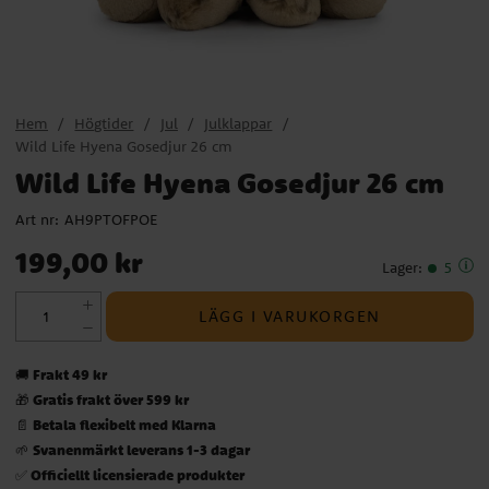
Hem
Högtider
Jul
Julklappar
Wild Life Hyena Gosedjur 26 cm
Wild Life Hyena Gosedjur 26 cm
Art nr:
AH9PTOFPOE
Pris
:
199,00 kr
199,00 kr
Lager
:
5
LÄGG I VARUKORGEN
Frakt 49 kr
🚚
Gratis frakt över 599 kr
🎁
Betala flexibelt med Klarna
📄
Svanenmärkt leverans 1-3 dagar
🌱
Officiellt licensierade produkter
✅