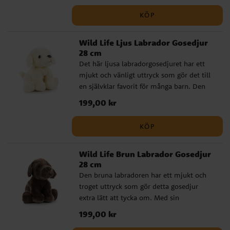
barn. Det passar bra som present när du
KÖP
vill välja ett gosedjur som känns
genomarbetat och lite annorlunda, utan
Wild Life Ljus Labrador Gosedjur
att tumma på mjukhet eller kvalitet. ✔️
28 cm
Naturtroget gosedjur med hög kvalitet ✔️
Det här ljusa labradorgosedjuret har ett
Godkänd för spädbarn från 0 månader ✔️
mjukt och vänligt uttryck som gör det till
Storlek: 28 cm
en självklar favorit för många barn. Den
naturtrogna formen och den fina
Pris
199,00 kr
:
199,00 kr
kvaliteten ger ett varmt och genuint
intryck. En fin present till den som älskar
KÖP
hundar eller till den lilla som ska få sitt
allra första gosedjur. Passar särskilt bra till
Wild Life Brun Labrador Gosedjur
dop, babyshower och andra
28 cm
omtänksamma gåvor. ✔️ Naturtroget
Den bruna labradoren har ett mjukt och
gosedjur med hög kvalitet ✔️ Godkänd för
troget uttryck som gör detta gosedjur
spädbarn från 0 månader ✔️ Storlek: 28 cm
extra lätt att tycka om. Med sin
verklighetstrogna design och fina kvalitet
Pris
199,00 kr
:
199,00 kr
känns det som en riktigt genomarbetad