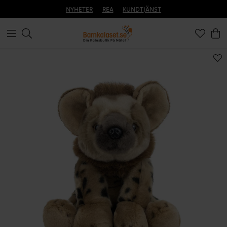
NYHETER
REA
KUNDTJÄNST