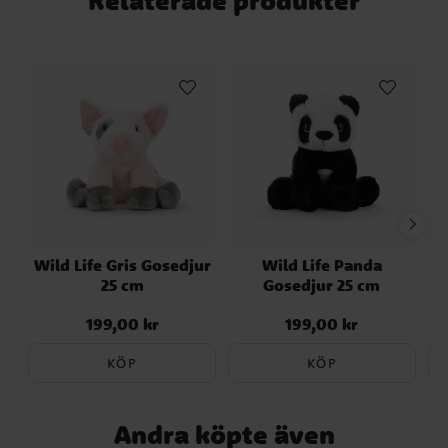
Relaterade produkter
varm känsla. ✔️ Naturtroget gosedjur med
hög kvalitet ✔️ Godkänd för spädbarn från
0 månader ✔️ Storlek: 27 cm
Wild Life Gris Gosedjur
Wild Life Panda
25 cm
Gosedjur 25 cm
199,00 kr
199,00 kr
Pris
:
199,00 kr
Pris
:
199,00 kr
KÖP
KÖP
Andra köpte även