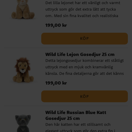
Det lilla lejonet har ett vänligt och varmt
hög kvalitet ✔️ Godkänd för spädbarn från
uttryck som gör det extra lätt att tycka
0 månader ✔️ Storlek: 25 cm
om. Med sin fina kvalitet och realistiska
känsla blir detta gosedjur en mysig vän
Pris
199,00 kr
:
199,00 kr
som passar perfekt för både lek och vila.
Det är också en väldigt fin present till en
KÖP
ny liten familjemedlem, särskilt vid dop
eller babyshower när du vill ge bort något
Wild Life Lejon Gosedjur 25 cm
mjukt, gulligt och genomtänkt. ✔️
Detta lejongosedjur kombinerar ett ståtligt
Naturtroget gosedjur med hög kvalitet ✔️
uttryck med en mjuk och kramvänlig
Godkänd för spädbarn från 0 månader ✔️
känsla. De fina detaljerna gör att det känns
Storlek: 26 cm
verklighetstroget, samtidigt som det har
Pris
199,00 kr
:
199,00 kr
den där varma mjukheten som man vill ha
i ett riktigt bra gosedjur. En uppskattad
KÖP
present till barn som älskar djur, men
också ett fint val när du vill ge bort något
Wild Life Russian Blue Katt
med lite mer känsla och kvalitet till dop
Gosedjur 25 cm
eller babyshower. ✔️ Naturtroget gosedjur
Den här katten har ett stillsamt och
med hög kvalitet ✔️ Godkänd för spädbarn
elegant uttryck som gör den extra fin i
från 0 månader ✔️ Storlek: 25 cm