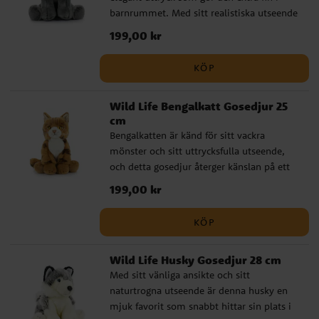
barnrummet. Med sitt realistiska utseende
och sin mjuka kropp blir den en charmig
Pris
199,00 kr
:
199,00 kr
kombination av naturtrohet och
mysfaktor. Ett fint gosedjur att ge bort
KÖP
som present till kattälskare i alla åldrar,
och särskilt passande när du söker en
Wild Life Bengalkatt Gosedjur 25
mjuk och uppskattad gåva till dop eller
cm
babyshower. ✔️ Naturtroget gosedjur med
Bengalkatten är känd för sitt vackra
hög kvalitet ✔️ Godkänd för spädbarn från
mönster och sitt uttrycksfulla utseende,
0 månader ✔️ Storlek: 25 cm
och detta gosedjur återger känslan på ett
mjukt och fint sätt. Ett välgjort gosedjur
Pris
199,00 kr
:
199,00 kr
som både känns realistiskt och
kramvänligt. Det här är en fin presentidé
KÖP
till små djurälskare, men passar också
utmärkt när du vill ge bort något lite extra
Wild Life Husky Gosedjur 28 cm
fint till en nyfödd eller vid ett dop. ✔️
Med sitt vänliga ansikte och sitt
Naturtroget gosedjur med hög kvalitet ✔️
naturtrogna utseende är denna husky en
Godkänd för spädbarn från 0 månader ✔️
mjuk favorit som snabbt hittar sin plats i
Storlek: 25 cm