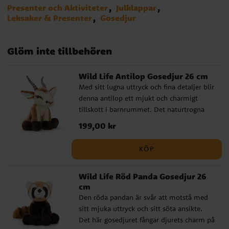
Presenter och Aktiviteter
Julklappar
Leksaker & Presenter
Gosedjur
Glöm inte tillbehören
Wild Life Antilop Gosedjur 26 cm
Med sitt lugna uttryck och fina detaljer blir
denna antilop ett mjukt och charmigt
tillskott i barnrummet. Det naturtrogna
utseendet ger gosedjuret en
Pris
199,00 kr
:
199,00 kr
verklighetstrogen känsla som gör det extra
fint både som lekvän och som dekorativ
KÖP
detalj. Det här är ett gosedjur som passar
lika bra till den lilla djurälskaren som till
Wild Life Röd Panda Gosedjur 26
den som söker en uppskattad present till
cm
babyshower, dop eller födelsedag. ✔️
Den röda pandan är svår att motstå med
Naturtroget gosedjur med hög kvalitet ✔️
sitt mjuka uttryck och sitt söta ansikte.
Godkänd för spädbarn från 0 månader ✔️
Det här gosedjuret fångar djurets charm på
Storlek: 26 cm