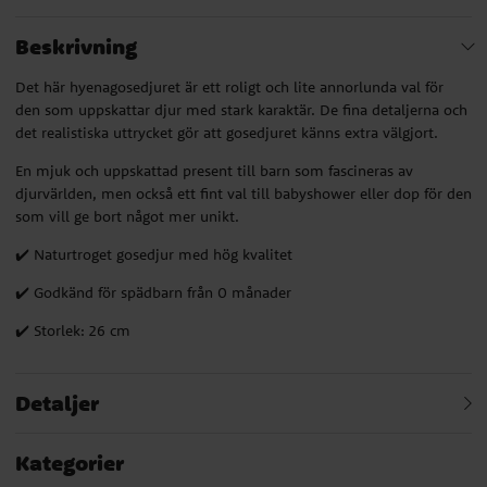
Beskrivning
Det här hyenagosedjuret är ett roligt och lite annorlunda val för
den som uppskattar djur med stark karaktär. De fina detaljerna och
det realistiska uttrycket gör att gosedjuret känns extra välgjort.
En mjuk och uppskattad present till barn som fascineras av
djurvärlden, men också ett fint val till babyshower eller dop för den
som vill ge bort något mer unikt.
✔️ Naturtroget gosedjur med hög kvalitet
✔️ Godkänd för spädbarn från 0 månader
✔️ Storlek: 26 cm
Detaljer
Kategorier