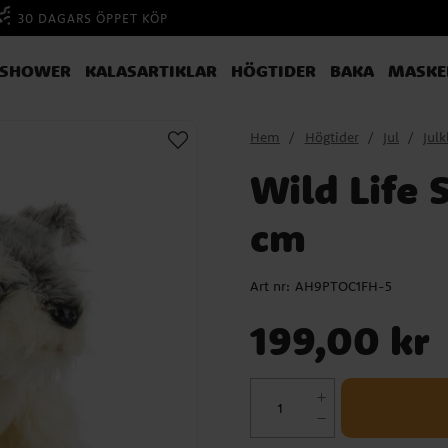
30 DAGARS ÖPPET KÖP
YSHOWER
KALASARTIKLAR
HÖGTIDER
BAKA
MASKE
Hem
Högtider
Jul
Jul
Wild Life
cm
Art nr:
AH9PTOC1FH-5
Pris
:
199,00 kr
199,00 kr