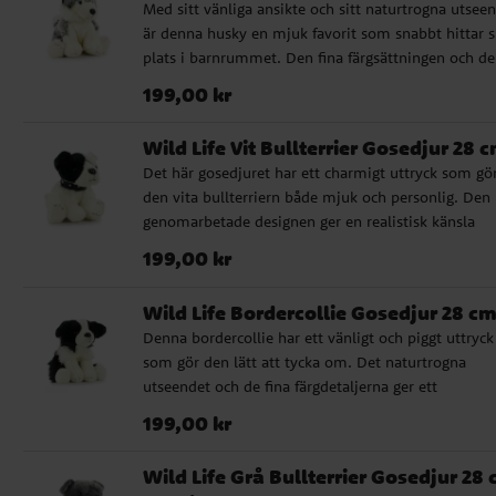
Med sitt vänliga ansikte och sitt naturtrogna utsee
med hög kvalitet ✔️ Godkänd för spädbarn från 0
är denna husky en mjuk favorit som snabbt hittar s
månader ✔️ Storlek: 25 cm
plats i barnrummet. Den fina färgsättningen och de
realistiska detaljerna ger gosedjuret en extra känsla
Pris
:
199,00 kr
199,00 kr
kvalitet. Det passar utmärkt som present till barn 
älskar hundar och blir också en fin gåva till
Wild Life Vit Bullterrier Gosedjur 28 
babyshower eller dop, särskilt när du vill ge bort n
Det här gosedjuret har ett charmigt uttryck som gö
mjukt och minnesvärt. ✔️ Naturtroget gosedjur me
den vita bullterriern både mjuk och personlig. Den
hög kvalitet ✔️ Godkänd för spädbarn från 0 månad
genomarbetade designen ger en realistisk känsla
✔️ Storlek: 28 cm
samtidigt som den passar perfekt som trygg mjukis
Pris
:
199,00 kr
199,00 kr
små barn. Ett fint val för den som vill ge bort ett
hundgosedjur med lite mer karaktär. Passar lika br
Wild Life Bordercollie Gosedjur 28 c
som present till dop och babyshower som till
Denna bordercollie har ett vänligt och piggt uttryck
vardagsmys hemma. ✔️ Naturtroget gosedjur med 
som gör den lätt att tycka om. Det naturtrogna
kvalitet ✔️ Godkänd för spädbarn från 0 månader ✔
utseendet och de fina färgdetaljerna ger ett
Storlek: 28 cm
verklighetstroget intryck som lyfter hela känslan. Et
Pris
:
199,00 kr
199,00 kr
mjukt och fint gosedjur som passar perfekt som
present till små hundvänner och tillfällen där du vil
Wild Life Grå Bullterrier Gosedjur 28
bort något omtänksamt, som babyshower, dop elle