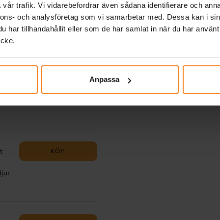
erna
vår trafik. Vi vidarebefordrar även sådana identifierare och anna
det
nnons- och analysföretag som vi samarbetar med. Dessa kan i sin
har tillhandahållit eller som de har samlat in när du har använt
ycke.
e
25
KÖP
Anpassa
️
n
 Ett
 i
juk
KÖP
t
för
djur
r är
nt
djur