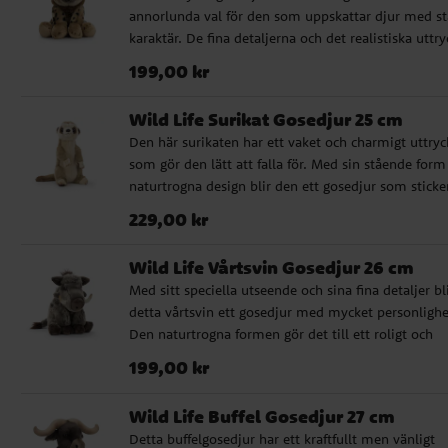
annorlunda val för den som uppskattar djur med st
spädbarn från 0 månader ✔️ Storlek: 25 cm
karaktär. De fina detaljerna och det realistiska uttry
gör att gosedjuret känns extra välgjort. En mjuk oc
Pris
:
199,00 kr
199,00 kr
uppskattad present till barn som fascineras av
djurvärlden, men också ett fint val till babyshower
Wild Life Surikat Gosedjur 25 cm
eller dop för den som vill ge bort något mer unikt. 
Den här surikaten har ett vaket och charmigt uttryc
Naturtroget gosedjur med hög kvalitet ✔️ Godkänd 
som gör den lätt att falla för. Med sin stående form
spädbarn från 0 månader ✔️ Storlek: 26 cm
naturtrogna design blir den ett gosedjur som sticke
lite extra bland andra mjukisdjur. Tack vare den fin
Pris
:
229,00 kr
229,00 kr
kvaliteten passar den lika bra som present till små
barn som som en söt figur i barnrummet. En fin gå
Wild Life Vårtsvin Gosedjur 26 cm
till dop, babyshower eller första födelsedagen. ✔️
Med sitt speciella utseende och sina fina detaljer bl
Naturtroget gosedjur med hög kvalitet ✔️ Godkänd 
detta vårtsvin ett gosedjur med mycket personlighe
spädbarn från 0 månader ✔️ Storlek: 25 cm
Den naturtrogna formen gör det till ett roligt och
välgjort tillskott för barn som gillar djur från savan
Pris
:
199,00 kr
199,00 kr
Det här är också en uppskattad present till den so
söker något lite annorlunda men fortfarande mjukt
Wild Life Buffel Gosedjur 27 cm
tryggt och fint att ge bort till de allra minsta. ✔️
Detta buffelgosedjur har ett kraftfullt men vänligt
Naturtroget gosedjur med hög kvalitet ✔️ Godkänd 