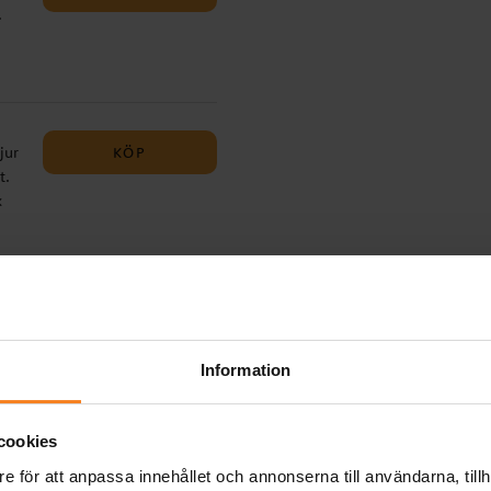
.
En
 men
u
KÖP
jur
✔️
t.
7
k
t
ande
✔️
KÖP
som
för
t
vän
Information
så
,
t
cookies
t
e för att anpassa innehållet och annonserna till användarna, tillh
KÖP
n