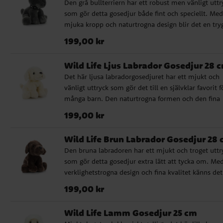
Den grå bullterriern har ett robust men vänligt uttr
födelsedag. ✔️ Naturtroget gosedjur med hög kvalit
som gör detta gosedjur både fint och speciellt. Med
✔️ Godkänd för spädbarn från 0 månader ✔️ Storlek
mjuka kropp och naturtrogna design blir det en try
cm
och omtyckt följeslagare för små barn. Det passar b
Pris
:
199,00 kr
199,00 kr
som present när du vill välja ett gosedjur som kän
genomarbetat och lite annorlunda, utan att tumma
Wild Life Ljus Labrador Gosedjur 28 
mjukhet eller kvalitet. ✔️ Naturtroget gosedjur med
Det här ljusa labradorgosedjuret har ett mjukt och
hög kvalitet ✔️ Godkänd för spädbarn från 0 månad
vänligt uttryck som gör det till en självklar favorit f
✔️ Storlek: 28 cm
många barn. Den naturtrogna formen och den fina
kvaliteten ger ett varmt och genuint intryck. En fin
Pris
:
199,00 kr
199,00 kr
present till den som älskar hundar eller till den lilla
som ska få sitt allra första gosedjur. Passar särskilt 
Wild Life Brun Labrador Gosedjur 28
till dop, babyshower och andra omtänksamma gåvo
Den bruna labradoren har ett mjukt och troget uttr
✔️ Naturtroget gosedjur med hög kvalitet ✔️ Godkä
som gör detta gosedjur extra lätt att tycka om. Med
för spädbarn från 0 månader ✔️ Storlek: 28 cm
verklighetstrogna design och fina kvalitet känns det
som en riktigt genomarbetad mjukis. Det här är ett 
Pris
:
199,00 kr
199,00 kr
val när du söker en present med varm känsla, någo
som passar lika bra till små hundälskare som till d
Wild Life Lamm Gosedjur 25 cm
och babyshower där du vill ge bort något mjukt oc