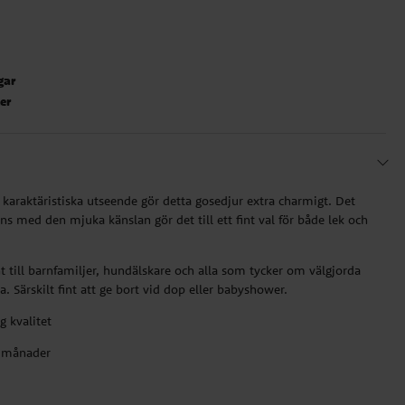
gar
ter
 karaktäristiska utseende gör detta gosedjur extra charmigt. Det
ns med den mjuka känslan gör det till ett fint val för både lek och
t till barnfamiljer, hundälskare och alla som tycker om välgjorda
 Särskilt fint att ge bort vid dop eller babyshower.
 kvalitet
0 månader