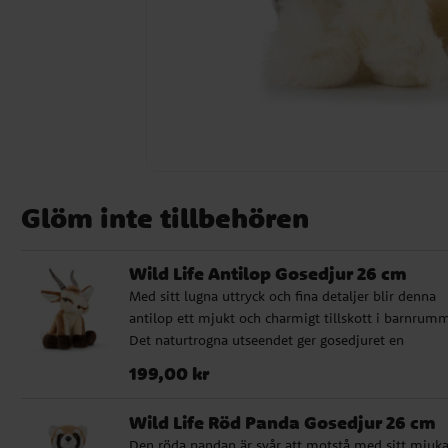
Glöm inte tillbehören
Wild Life Antilop Gosedjur 26 cm
Med sitt lugna uttryck och fina detaljer blir denna
antilop ett mjukt och charmigt tillskott i barnrumm
Det naturtrogna utseendet ger gosedjuret en
verklighetstrogen känsla som gör det extra fint båd
Pris
:
199,00 kr
199,00 kr
som lekvän och som dekorativ detalj. Det här är et
gosedjur som passar lika bra till den lilla djurälska
Wild Life Röd Panda Gosedjur 26 cm
som till den som söker en uppskattad present till
Den röda pandan är svår att motstå med sitt mjuk