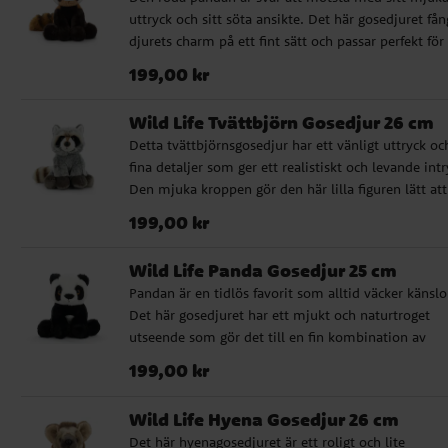
babyshower, dop eller födelsedag. ✔️ Naturtroget
uttryck och sitt söta ansikte. Det här gosedjuret fån
gosedjur med hög kvalitet ✔️ Godkänd för spädbar
djurets charm på ett fint sätt och passar perfekt för
från 0 månader ✔️ Storlek: 26 cm
barn som tycker om djur med mycket personlighet
Pris
:
199,00 kr
199,00 kr
Tack vare den genomarbetade designen och den m
känslan blir det också en fin present att ge bort vid
Wild Life Tvättbjörn Gosedjur 26 cm
eller babyshower, något som känns både omtänks
Detta tvättbjörnsgosedjur har ett vänligt uttryck oc
och speciellt. ✔️ Naturtroget gosedjur med hög kval
fina detaljer som ger ett realistiskt och levande intr
✔️ Godkänd för spädbarn från 0 månader ✔️ Storlek
Den mjuka kroppen gör den här lilla figuren lätt att
cm
tycka om från första stund. Ett fint val för den som v
Pris
:
199,00 kr
199,00 kr
ge bort ett gosedjur med lite mer karaktär, perfekt
present till en nyfödd, till dopdagen eller som en
Wild Life Panda Gosedjur 25 cm
mysig överraskning till barnrummet. ✔️ Naturtroge
Pandan är en tidlös favorit som alltid väcker känslo
gosedjur med hög kvalitet ✔️ Godkänd för spädbar
Det här gosedjuret har ett mjukt och naturtroget
från 0 månader ✔️ Storlek: 26 cm
utseende som gör det till en fin kombination av
kramvänlig mjukis och verklighetstrogen djurfigur. 
Pris
:
199,00 kr
199,00 kr
passar utmärkt som present när du vill ge något gul
men samtidigt genomarbetat, till exempel till dop,
Wild Life Hyena Gosedjur 26 cm
babyshower eller barnets första gosedjur. ✔️
Det här hyenagosedjuret är ett roligt och lite
Naturtroget gosedjur med hög kvalitet ✔️ Godkänd 