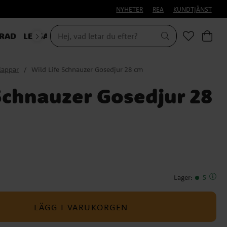
NYHETER
REA
KUNDTJÄNST
RAD
LEKSAKER & PRESENTER
klappar
Wild Life Schnauzer Gosedjur 28 cm
 Schnauzer Gosedjur 28
Lager
:
5
LÄGG I VARUKORGEN