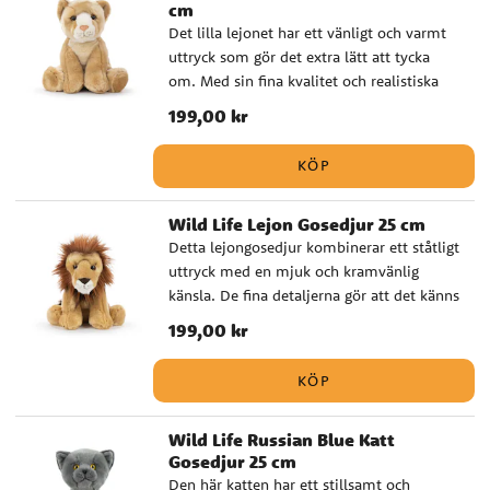
cm
Naturtroget gosedjur med hög kvalitet ✔️
Det lilla lejonet har ett vänligt och varmt
Godkänd för spädbarn från 0 månader ✔️
uttryck som gör det extra lätt att tycka
Storlek: 27 cm
om. Med sin fina kvalitet och realistiska
känsla blir detta gosedjur en mysig vän
Pris
199,00 kr
:
199,00 kr
som passar perfekt för både lek och vila.
Det är också en väldigt fin present till en
KÖP
ny liten familjemedlem, särskilt vid dop
eller babyshower när du vill ge bort något
Wild Life Lejon Gosedjur 25 cm
mjukt, gulligt och genomtänkt. ✔️
Detta lejongosedjur kombinerar ett ståtligt
Naturtroget gosedjur med hög kvalitet ✔️
uttryck med en mjuk och kramvänlig
Godkänd för spädbarn från 0 månader ✔️
känsla. De fina detaljerna gör att det känns
Storlek: 26 cm
verklighetstroget, samtidigt som det har
Pris
199,00 kr
:
199,00 kr
den där varma mjukheten som man vill ha
i ett riktigt bra gosedjur. En uppskattad
KÖP
present till barn som älskar djur, men
också ett fint val när du vill ge bort något
Wild Life Russian Blue Katt
med lite mer känsla och kvalitet till dop
Gosedjur 25 cm
eller babyshower. ✔️ Naturtroget gosedjur
Den här katten har ett stillsamt och
med hög kvalitet ✔️ Godkänd för spädbarn