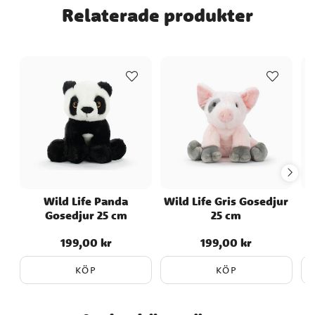
Relaterade produkter
varm känsla. ✔️ Naturtroget gosedjur med
hög kvalitet ✔️ Godkänd för spädbarn från
0 månader ✔️ Storlek: 27 cm
Wild Life Panda
Wild Life Gris Gosedjur
Gosedjur 25 cm
25 cm
199,00 kr
199,00 kr
Pris
:
199,00 kr
Pris
:
199,00 kr
KÖP
KÖP