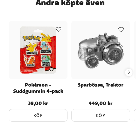
Andra köpte även
Pokémon -
Sparbössa, Traktor
Suddgummin 4-pack
B
39,00 kr
449,00 kr
Pris
:
39,00 kr
Pris
:
449,00 kr
KÖP
KÖP