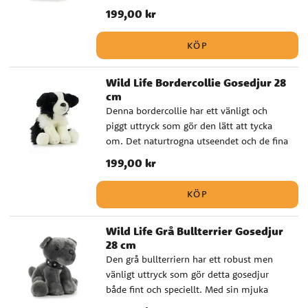
tillsammans med den mjuka känslan gör
Pris
199,00 kr
:
199,00 kr
det till ett fint val för både lek och vila.
Det här är en uppskattad present till
KÖP
barnfamiljer, hundälskare och alla som
tycker om välgjorda gosedjur med
Wild Life Bordercollie Gosedjur 28
naturtrogen känsla. Särskilt fint att ge bort
cm
vid dop eller babyshower. ✔️ Naturtroget
Denna bordercollie har ett vänligt och
gosedjur med hög kvalitet ✔️ Godkänd för
piggt uttryck som gör den lätt att tycka
spädbarn från 0 månader ✔️ Storlek: 28 cm
om. Det naturtrogna utseendet och de fina
färgdetaljerna ger ett verklighetstroget
Pris
199,00 kr
:
199,00 kr
intryck som lyfter hela känslan. Ett mjukt
och fint gosedjur som passar perfekt som
KÖP
present till små hundvänner och tillfällen
där du vill ge bort något omtänksamt,
Wild Life Grå Bullterrier Gosedjur
som babyshower, dop eller födelsedag. ✔️
28 cm
Naturtroget gosedjur med hög kvalitet ✔️
Den grå bullterriern har ett robust men
Godkänd för spädbarn från 0 månader ✔️
vänligt uttryck som gör detta gosedjur
Storlek: 28 cm
både fint och speciellt. Med sin mjuka
kropp och naturtrogna design blir det en