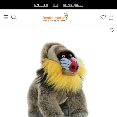
NYHETER
REA
KUNDTJÄNST