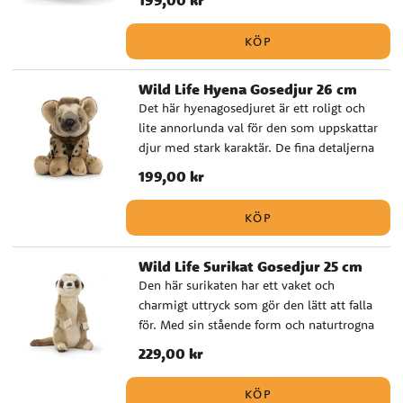
199,00 kr
mjukis och verklighetstrogen djurfigur. Det
passar utmärkt som present när du vill ge
KÖP
något gulligt men samtidigt
genomarbetat, till exempel till dop,
Wild Life Hyena Gosedjur 26 cm
babyshower eller barnets första gosedjur.
Det här hyenagosedjuret är ett roligt och
✔️ Naturtroget gosedjur med hög kvalitet
lite annorlunda val för den som uppskattar
✔️ Godkänd för spädbarn från 0 månader
djur med stark karaktär. De fina detaljerna
✔️ Storlek: 25 cm
och det realistiska uttrycket gör att
Pris
199,00 kr
:
199,00 kr
gosedjuret känns extra välgjort. En mjuk
och uppskattad present till barn som
KÖP
fascineras av djurvärlden, men också ett
fint val till babyshower eller dop för den
Wild Life Surikat Gosedjur 25 cm
som vill ge bort något mer unikt. ✔️
Den här surikaten har ett vaket och
Naturtroget gosedjur med hög kvalitet ✔️
charmigt uttryck som gör den lätt att falla
Godkänd för spädbarn från 0 månader ✔️
för. Med sin stående form och naturtrogna
Storlek: 26 cm
design blir den ett gosedjur som sticker ut
Pris
229,00 kr
:
229,00 kr
lite extra bland andra mjukisdjur. Tack
vare den fina kvaliteten passar den lika bra
KÖP