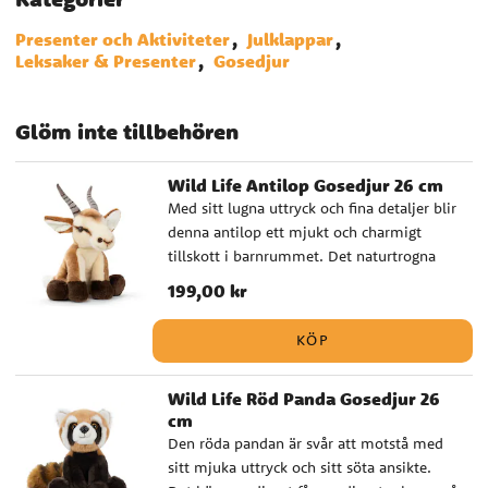
Presenter och Aktiviteter
Julklappar
Leksaker & Presenter
Gosedjur
Glöm inte tillbehören
Wild Life Antilop Gosedjur 26 cm
Med sitt lugna uttryck och fina detaljer blir
denna antilop ett mjukt och charmigt
tillskott i barnrummet. Det naturtrogna
utseendet ger gosedjuret en
Pris
199,00 kr
:
199,00 kr
verklighetstrogen känsla som gör det extra
fint både som lekvän och som dekorativ
KÖP
detalj. Det här är ett gosedjur som passar
lika bra till den lilla djurälskaren som till
Wild Life Röd Panda Gosedjur 26
den som söker en uppskattad present till
cm
babyshower, dop eller födelsedag. ✔️
Den röda pandan är svår att motstå med
Naturtroget gosedjur med hög kvalitet ✔️
sitt mjuka uttryck och sitt söta ansikte.
Godkänd för spädbarn från 0 månader ✔️