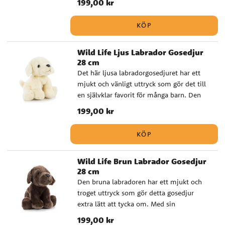
Pris
199,00 kr
:
199,00 kr
trygg och omtyckt följeslagare för små
barn. Det passar bra som present när du
KÖP
vill välja ett gosedjur som känns
genomarbetat och lite annorlunda, utan
Wild Life Ljus Labrador Gosedjur
att tumma på mjukhet eller kvalitet. ✔️
28 cm
Naturtroget gosedjur med hög kvalitet ✔️
Det här ljusa labradorgosedjuret har ett
Godkänd för spädbarn från 0 månader ✔️
mjukt och vänligt uttryck som gör det till
Storlek: 28 cm
en självklar favorit för många barn. Den
naturtrogna formen och den fina
Pris
199,00 kr
:
199,00 kr
kvaliteten ger ett varmt och genuint
intryck. En fin present till den som älskar
KÖP
hundar eller till den lilla som ska få sitt
allra första gosedjur. Passar särskilt bra till
Wild Life Brun Labrador Gosedjur
dop, babyshower och andra
28 cm
omtänksamma gåvor. ✔️ Naturtroget
Den bruna labradoren har ett mjukt och
gosedjur med hög kvalitet ✔️ Godkänd för
troget uttryck som gör detta gosedjur
spädbarn från 0 månader ✔️ Storlek: 28 cm
extra lätt att tycka om. Med sin
verklighetstrogna design och fina kvalitet
Pris
199,00 kr
:
199,00 kr