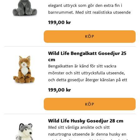
elegant uttryck som gör den extra fin i
från 0 månader ✔️ Storlek: 25 cm
barnrummet. Med sitt realistiska utseende
och sin mjuka kropp blir den en charmig
Pris
199,00 kr
:
199,00 kr
kombination av naturtrohet och
mysfaktor. Ett fint gosedjur att ge bort
KÖP
som present till kattälskare i alla åldrar,
och särskilt passande när du söker en
Wild Life Bengalkatt Gosedjur 25
mjuk och uppskattad gåva till dop eller
cm
babyshower. ✔️ Naturtroget gosedjur med
Bengalkatten är känd för sitt vackra
hög kvalitet ✔️ Godkänd för spädbarn från
mönster och sitt uttrycksfulla utseende,
0 månader ✔️ Storlek: 25 cm
och detta gosedjur återger känslan på ett
mjukt och fint sätt. Ett välgjort gosedjur
Pris
199,00 kr
:
199,00 kr
som både känns realistiskt och
kramvänligt. Det här är en fin presentidé
KÖP
till små djurälskare, men passar också
utmärkt när du vill ge bort något lite extra
Wild Life Husky Gosedjur 28 cm
fint till en nyfödd eller vid ett dop. ✔️
Med sitt vänliga ansikte och sitt
Naturtroget gosedjur med hög kvalitet ✔️
naturtrogna utseende är denna husky en
Godkänd för spädbarn från 0 månader ✔️