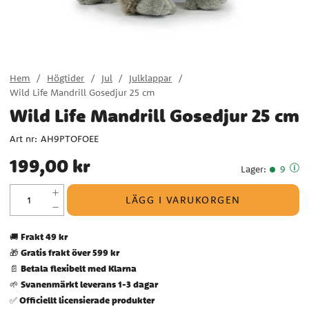
Hem
Högtider
Jul
Julklappar
Wild Life Mandrill Gosedjur 25 cm
Wild Life Mandrill Gosedjur 25 cm
Art nr:
AH9PTOFOEE
Pris
:
199,00 kr
199,00 kr
Lager
:
9
LÄGG I VARUKORGEN
Frakt 49 kr
🚚
Gratis frakt över 599 kr
🎁
Betala flexibelt med Klarna
📄
Svanenmärkt leverans 1-3 dagar
🌱
Officiellt licensierade produkter
✅