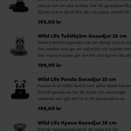
babyshower, dop eller födelsedag. ✔️ Naturtroget
uttryck och sitt söta ansikte. Det här gosedjuret fån
gosedjur med hög kvalitet ✔️ Godkänd för spädbar
djurets charm på ett fint sätt och passar perfekt för
från 0 månader ✔️ Storlek: 26 cm
barn som tycker om djur med mycket personlighet
Pris
:
199,00 kr
199,00 kr
Tack vare den genomarbetade designen och den m
känslan blir det också en fin present att ge bort vid
Wild Life Tvättbjörn Gosedjur 26 cm
eller babyshower, något som känns både omtänks
Detta tvättbjörnsgosedjur har ett vänligt uttryck oc
och speciellt. ✔️ Naturtroget gosedjur med hög kval
fina detaljer som ger ett realistiskt och levande intr
✔️ Godkänd för spädbarn från 0 månader ✔️ Storlek
Den mjuka kroppen gör den här lilla figuren lätt att
cm
tycka om från första stund. Ett fint val för den som v
Pris
:
199,00 kr
199,00 kr
ge bort ett gosedjur med lite mer karaktär, perfekt
present till en nyfödd, till dopdagen eller som en
Wild Life Panda Gosedjur 25 cm
mysig överraskning till barnrummet. ✔️ Naturtroge
Pandan är en tidlös favorit som alltid väcker känslo
gosedjur med hög kvalitet ✔️ Godkänd för spädbar
Det här gosedjuret har ett mjukt och naturtroget
från 0 månader ✔️ Storlek: 26 cm
utseende som gör det till en fin kombination av
kramvänlig mjukis och verklighetstrogen djurfigur. 
Pris
:
199,00 kr
199,00 kr
passar utmärkt som present när du vill ge något gul
men samtidigt genomarbetat, till exempel till dop,
Wild Life Hyena Gosedjur 26 cm
babyshower eller barnets första gosedjur. ✔️
Det här hyenagosedjuret är ett roligt och lite
Naturtroget gosedjur med hög kvalitet ✔️ Godkänd 