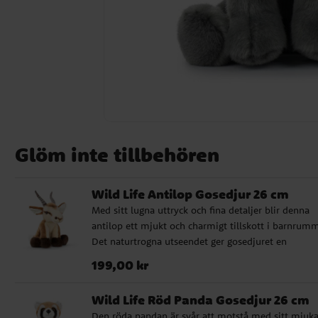
Glöm inte tillbehören
Wild Life Antilop Gosedjur 26 cm
Med sitt lugna uttryck och fina detaljer blir denna
antilop ett mjukt och charmigt tillskott i barnrumm
Det naturtrogna utseendet ger gosedjuret en
verklighetstrogen känsla som gör det extra fint båd
Pris
:
199,00 kr
199,00 kr
som lekvän och som dekorativ detalj. Det här är et
gosedjur som passar lika bra till den lilla djurälska
Wild Life Röd Panda Gosedjur 26 cm
som till den som söker en uppskattad present till
Den röda pandan är svår att motstå med sitt mjuk