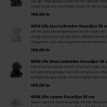
som gör detta gosedjur både fint och speciellt. Med
✔️ Godkänd för spädbarn från 0 månader ✔️ Storlek
mjuka kropp och naturtrogna design blir det en try
cm
och omtyckt följeslagare för små barn. Det passar b
Pris
:
199,00 kr
199,00 kr
som present när du vill välja ett gosedjur som kän
genomarbetat och lite annorlunda, utan att tumma
Wild Life Ljus Labrador Gosedjur 28 
mjukhet eller kvalitet. ✔️ Naturtroget gosedjur med
Det här ljusa labradorgosedjuret har ett mjukt och
hög kvalitet ✔️ Godkänd för spädbarn från 0 månad
vänligt uttryck som gör det till en självklar favorit f
✔️ Storlek: 28 cm
många barn. Den naturtrogna formen och den fina
kvaliteten ger ett varmt och genuint intryck. En fin
Pris
:
199,00 kr
199,00 kr
present till den som älskar hundar eller till den lilla
som ska få sitt allra första gosedjur. Passar särskilt 
Wild Life Brun Labrador Gosedjur 28
till dop, babyshower och andra omtänksamma gåvo
Den bruna labradoren har ett mjukt och troget uttr
✔️ Naturtroget gosedjur med hög kvalitet ✔️ Godkä
som gör detta gosedjur extra lätt att tycka om. Med
för spädbarn från 0 månader ✔️ Storlek: 28 cm
verklighetstrogna design och fina kvalitet känns det
som en riktigt genomarbetad mjukis. Det här är ett 
Pris
:
199,00 kr
199,00 kr
val när du söker en present med varm känsla, någo
som passar lika bra till små hundälskare som till d
Wild Life Lamm Gosedjur 25 cm
och babyshower där du vill ge bort något mjukt oc
Mjukt, lugnt och klassiskt gulligt, det här lilla lam
hållbart. ✔️ Naturtroget gosedjur med hög kvalitet 