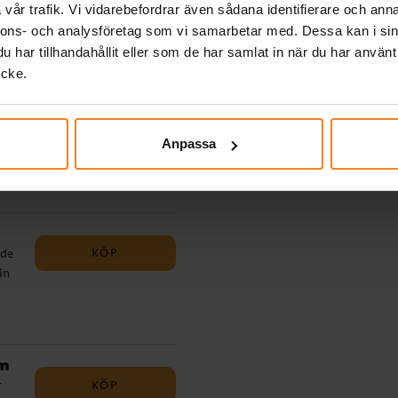
erna
vår trafik. Vi vidarebefordrar även sådana identifierare och anna
det
nnons- och analysföretag som vi samarbetar med. Dessa kan i sin
har tillhandahållit eller som de har samlat in när du har använt
ycke.
e
KÖP
t
Anpassa
️
djur
r är
nt
djur
KÖP
nde
in
 av
som
cm
ågot
KÖP
r
d