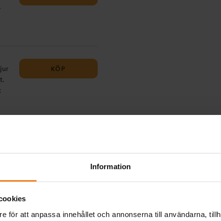
.
En
 men
u
KÖP
jur
✔️
t.
7
k
t
ande
✔️
KÖP
som
för
t
vän
Information
så
,
t
cookies
t
e för att anpassa innehållet och annonserna till användarna, tillh
KÖP
n