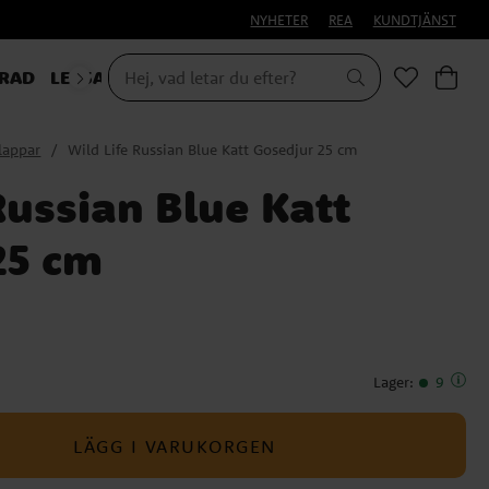
NYHETER
REA
KUNDTJÄNST
RAD
LEKSAKER & PRESENTER
klappar
Wild Life Russian Blue Katt Gosedjur 25 cm
Russian Blue Katt
25 cm
Lager
:
9
LÄGG I VARUKORGEN