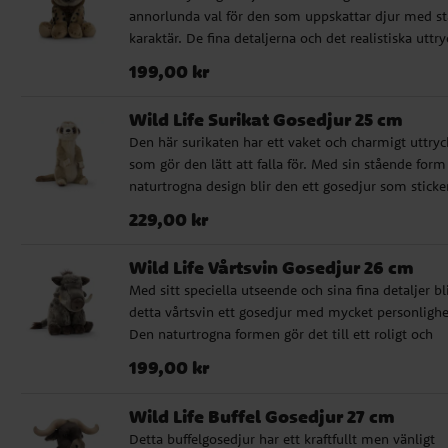
annorlunda val för den som uppskattar djur med st
spädbarn från 0 månader ✔️ Storlek: 25 cm
karaktär. De fina detaljerna och det realistiska uttry
gör att gosedjuret känns extra välgjort. En mjuk oc
Pris
:
199,00 kr
199,00 kr
uppskattad present till barn som fascineras av
djurvärlden, men också ett fint val till babyshower
Wild Life Surikat Gosedjur 25 cm
eller dop för den som vill ge bort något mer unikt. 
Den här surikaten har ett vaket och charmigt uttryc
Naturtroget gosedjur med hög kvalitet ✔️ Godkänd 
som gör den lätt att falla för. Med sin stående form
spädbarn från 0 månader ✔️ Storlek: 26 cm
naturtrogna design blir den ett gosedjur som sticke
lite extra bland andra mjukisdjur. Tack vare den fin
Pris
:
229,00 kr
229,00 kr
kvaliteten passar den lika bra som present till små
barn som som en söt figur i barnrummet. En fin gå
Wild Life Vårtsvin Gosedjur 26 cm
till dop, babyshower eller första födelsedagen. ✔️
Med sitt speciella utseende och sina fina detaljer bl
Naturtroget gosedjur med hög kvalitet ✔️ Godkänd 
detta vårtsvin ett gosedjur med mycket personlighe
spädbarn från 0 månader ✔️ Storlek: 25 cm
Den naturtrogna formen gör det till ett roligt och
välgjort tillskott för barn som gillar djur från savan
Pris
:
199,00 kr
199,00 kr
Det här är också en uppskattad present till den so
söker något lite annorlunda men fortfarande mjukt
Wild Life Buffel Gosedjur 27 cm
tryggt och fint att ge bort till de allra minsta. ✔️
Detta buffelgosedjur har ett kraftfullt men vänligt
Naturtroget gosedjur med hög kvalitet ✔️ Godkänd 