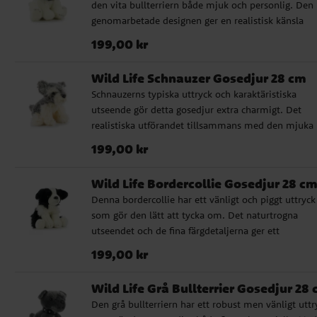
den vita bullterriern både mjuk och personlig. Den
hög kvalitet ✔️ Godkänd för spädbarn från 0 månad
genomarbetade designen ger en realistisk känsla
✔️ Storlek: 28 cm
samtidigt som den passar perfekt som trygg mjukis
Pris
:
199,00 kr
199,00 kr
små barn. Ett fint val för den som vill ge bort ett
hundgosedjur med lite mer karaktär. Passar lika br
Wild Life Schnauzer Gosedjur 28 cm
som present till dop och babyshower som till
Schnauzerns typiska uttryck och karaktäristiska
vardagsmys hemma. ✔️ Naturtroget gosedjur med 
utseende gör detta gosedjur extra charmigt. Det
kvalitet ✔️ Godkänd för spädbarn från 0 månader ✔
realistiska utförandet tillsammans med den mjuka
Storlek: 28 cm
känslan gör det till ett fint val för både lek och vila
Pris
:
199,00 kr
199,00 kr
här är en uppskattad present till barnfamiljer,
hundälskare och alla som tycker om välgjorda gose
Wild Life Bordercollie Gosedjur 28 c
med naturtrogen känsla. Särskilt fint att ge bort vid
Denna bordercollie har ett vänligt och piggt uttryck
dop eller babyshower. ✔️ Naturtroget gosedjur med
som gör den lätt att tycka om. Det naturtrogna
hög kvalitet ✔️ Godkänd för spädbarn från 0 månad
utseendet och de fina färgdetaljerna ger ett
✔️ Storlek: 28 cm
verklighetstroget intryck som lyfter hela känslan. Et
Pris
:
199,00 kr
199,00 kr
mjukt och fint gosedjur som passar perfekt som
present till små hundvänner och tillfällen där du vil
Wild Life Grå Bullterrier Gosedjur 28
bort något omtänksamt, som babyshower, dop elle
Den grå bullterriern har ett robust men vänligt uttr
födelsedag. ✔️ Naturtroget gosedjur med hög kvalit