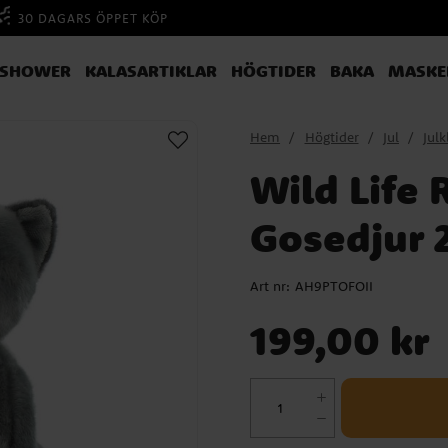
30 DAGARS ÖPPET KÖP
YSHOWER
KALASARTIKLAR
HÖGTIDER
BAKA
MASKE
Hem
Högtider
Jul
Jul
Wild Life 
Gosedjur 
Art nr:
AH9PTOFOII
Pris
:
199,00 kr
199,00 kr