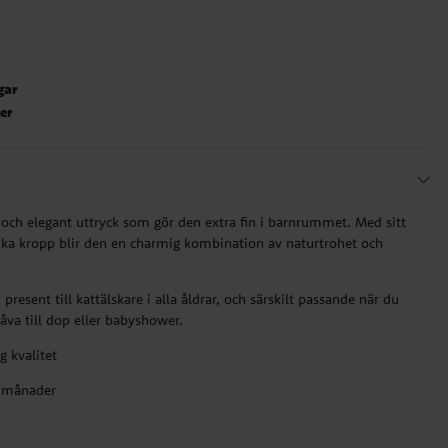
gar
ter
t och elegant uttryck som gör den extra fin i barnrummet. Med sitt
uka kropp blir den en charmig kombination av naturtrohet och
 present till kattälskare i alla åldrar, och särskilt passande när du
va till dop eller babyshower.
 kvalitet
0 månader