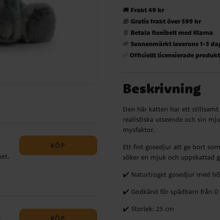
Frakt 49 kr
🚚
Gratis frakt över 599 kr
🎁
Betala flexibelt med Klarna
📄
Svanenmärkt leverans 1-3 da
🌱
Officiellt licensierade produk
✅
Beskrivning
Den här katten har ett stillsam
realistiska utseende och sin mj
mysfaktor.
KÖP
Ett fint gosedjur att ge bort som
et.
söker en mjuk och uppskattad gå
✔️ Naturtroget gosedjur med hög
e
t
✔️ Godkänd för spädbarn från 
ren
✔️ Storlek: 25 cm
KÖP
a