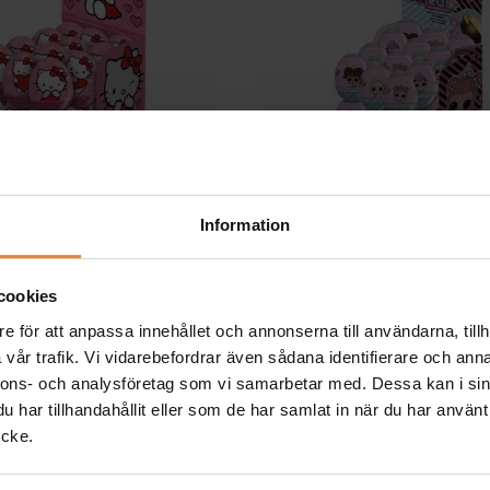
Information
Kitty Chokladägg med
LOL Surprise, Choklad
överraskning
överraskning
19,00 kr
19,00 kr
Pris
:
19,00 kr
Pris
:
19,00 kr
cookies
e för att anpassa innehållet och annonserna till användarna, tillh
KÖP
KÖP
vår trafik. Vi vidarebefordrar även sådana identifierare och anna
nnons- och analysföretag som vi samarbetar med. Dessa kan i sin
har tillhandahållit eller som de har samlat in när du har använt
Andra köpte även
ycke.