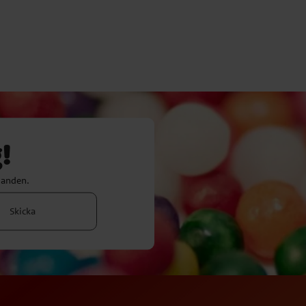
!
danden.
Skicka