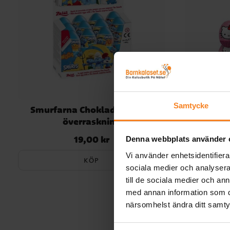
Samtycke
Smurfarna Chokladägg med
Hello 
överraskning
19,00 kr
Pris
:
19,00 kr
Denna webbplats använder 
Vi använder enhetsidentifierar
KÖP
sociala medier och analysera 
till de sociala medier och a
med annan information som du 
närsomhelst ändra ditt samt