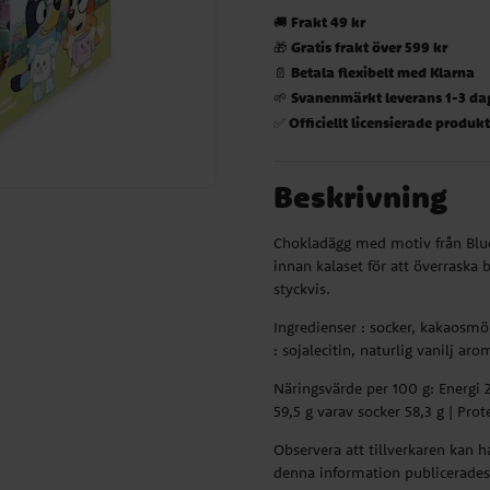
Frakt 49 kr
🚚
Gratis frakt över 599 kr
🎁
Betala flexibelt med Klarna
📄
Svanenmärkt leverans 1-3 da
🌱
Officiellt licensierade produk
✅
Beskrivning
Chokladägg med motiv från Bluey
innan kalaset för att överraska
styckvis.
Ingredienser : socker, kakaosm
: sojalecitin, naturlig vanilj ar
Näringsvärde per 100 g: Energi 21
59,5 g varav socker 58,3 g | Prote
Observera att tillverkaren kan 
denna information publicerades.