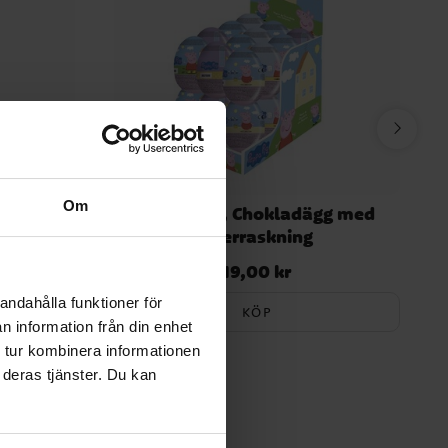
Om
ägg med
Peppa Pig, Chokladägg med
överraskning
19,00 kr
Pris
:
19,00 kr
andahålla funktioner för
KÖP
n information från din enhet
 tur kombinera informationen
 deras tjänster. Du kan