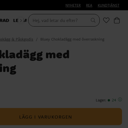
NYHETER
REA
KUNDTJÄNST
RAD
LEKSAKER & PRESENTER
åskägg & Påskgodis
Bluey Chokladägg med överraskning
okladägg med
ing
Lager
:
24
LÄGG I VARUKORGEN