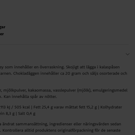
gar
ter
 som innehåller en överraskning. Skojigt att lägga i kalaspåsen
 barnen. Chokladäggen innehåller ca 20 gram och säljs osorterade och
ör, mjölkpulver, kakaomassa, vasslepulver (mjölk), emulgeringsmedel
om. Kan innehålla spår av nötter.
13 kJ / 505 kcal | Fett 25,4 g varav mättat fett 15,2 g | Kolhydrater
in 8,3 g | Salt 0,4 g
ha ändrat sammansättning, ingredienser eller näringsvärden sedan
 Kontrollera alltid produktens originalförpackning för de senaste