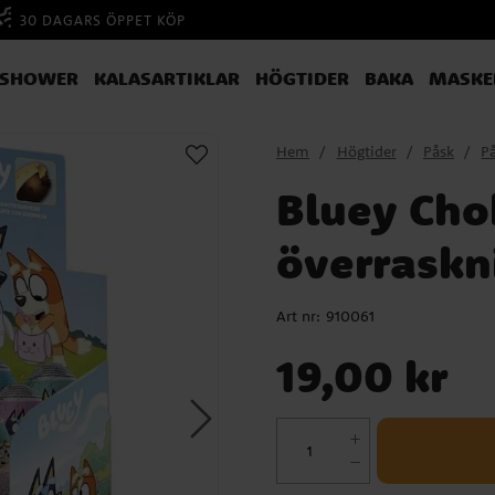
30 DAGARS ÖPPET KÖP
YSHOWER
KALASARTIKLAR
HÖGTIDER
BAKA
MASKE
Hem
Högtider
Påsk
P
Bluey Ch
överraskn
Art nr:
910061
Pris
:
19,00 kr
19,00 kr