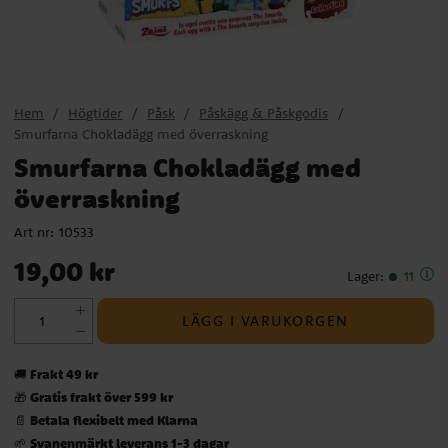
Hem
Högtider
Påsk
Påskägg & Påskgodis
Smurfarna Chokladägg med överraskning
Smurfarna Chokladägg med
överraskning
Art nr:
10533
Pris
:
19,00 kr
19,00 kr
Lager
:
11
LÄGG I VARUKORGEN
Frakt 49 kr
🚚
Gratis frakt över 599 kr
🎁
Betala flexibelt med Klarna
📄
Svanenmärkt leverans 1-3 dagar
🌱