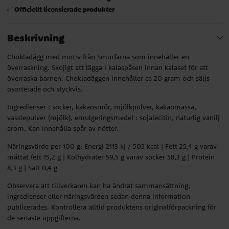
Officiellt licensierade produkter
✅
Beskrivning
Chokladägg med motiv från Smurfarna som innehåller en
överraskning. Skojigt att lägga i kalaspåsen innan kalaset för att
överraska barnen. Chokladäggen innehåller ca 20 gram och säljs
osorterade och styckvis.
Ingredienser : socker, kakaosmör, mjölkpulver, kakaomassa,
vasslepulver (mjölk), emulgeringsmedel : sojalecitin, naturlig vanilj
arom. Kan innehålla spår av nötter.
Näringsvärde per 100 g: Energi 2113 kJ / 505 kcal | Fett 25,4 g varav
mättat fett 15,2 g | Kolhydrater 59,5 g varav socker 58,3 g | Protein
8,3 g | Salt 0,4 g
Observera att tillverkaren kan ha ändrat sammansättning,
ingredienser eller näringsvärden sedan denna information
publicerades. Kontrollera alltid produktens originalförpackning för
de senaste uppgifterna.