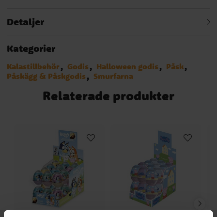
Detaljer
Kategorier
Kalastillbehör
Godis
Halloween godis
Påsk
Påskägg & Påskgodis
Smurfarna
Relaterade produkter