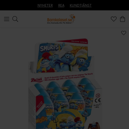
NYHETER
REA
KUNDTJÄNST