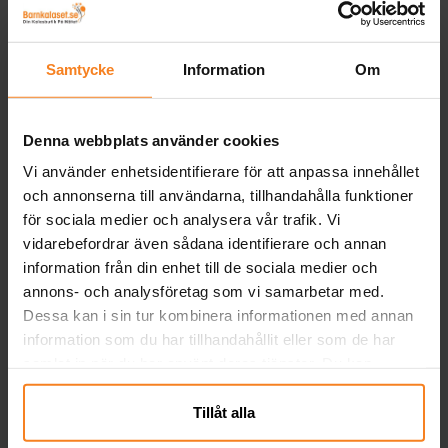
Bluey Chokladägg med
Peppa Pig, Chokladägg
H
överraskning
med överraskning
Samtycke
Information
Om
19,00 kr
19,00 kr
Pris
:
19,00 kr
Pris
:
19,00 kr
KÖP
KÖP
Denna webbplats använder cookies
Vi använder enhetsidentifierare för att anpassa innehållet
Andra köpte även
och annonserna till användarna, tillhandahålla funktioner
för sociala medier och analysera vår trafik. Vi
vidarebefordrar även sådana identifierare och annan
information från din enhet till de sociala medier och
annons- och analysföretag som vi samarbetar med.
Dessa kan i sin tur kombinera informationen med annan
information som du har tillhandahållit eller som de har
samlat in när du har använt deras tjänster. Du kan
närsomhelst ändra ditt samtycke.
Tillåt alla
Minions Såpbubblor 60
Disney Frost - Ballonger
B