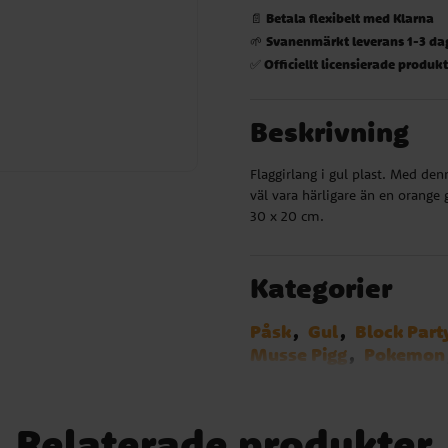
Betala flexibelt med Klarna
📄
Svanenmärkt leverans 1-3 da
🌱
Officiellt licensierade produk
✅
Beskrivning
Flaggirlang i gul plast. Med de
väl vara härligare än en orange 
30 x 20 cm.
Kategorier
Påsk
Gul
Block Part
Musse Pigg
Pokemon
Musse & Helium
Hot
Squishmallows
Batm
Biet Maja
Baby Shar
Relaterade produkter