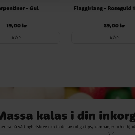
rpentiner - Gul
Flaggirlang - Roseguld 
19,00 kr
39,00 kr
Pris
:
19,00 kr
Pris
:
39,00 kr
KÖP
KÖP
Massa kalas i din inkorg
erera på vårt nyhetsbrev och ta del av roliga tips, kampanjer och erbju