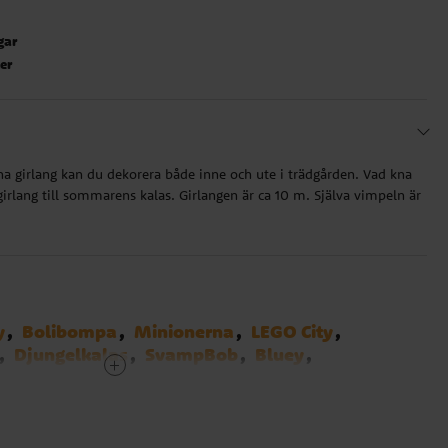
gar
ter
nna girlang kan du dekorera både inne och ute i trädgården. Vad kna
girlang till sommarens kalas. Girlangen är ca 10 m. Själva vimpeln är
y
Bolibompa
Minionerna
LEGO City
Djungelkalas
SvampBob
Bluey
 Wheels
Transformers
Asterix
an
Bilar - Cars
Harry Potter
Polis
k
Brandman Sam
Emoji
Påskpynt
Efter färg