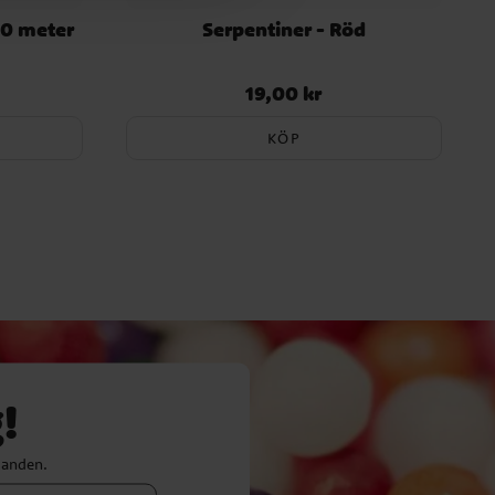
10 meter
Serpentiner - Röd
19,00 kr
Pris
:
19,00 kr
KÖP
!
danden.