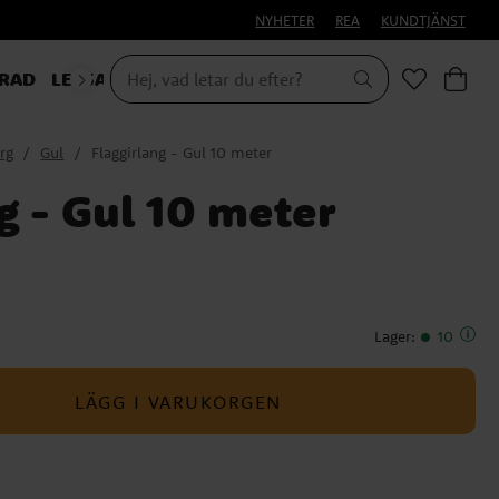
NYHETER
REA
KUNDTJÄNST
RAD
LEKSAKER & PRESENTER
ärg
Gul
Flaggirlang - Gul 10 meter
g - Gul 10 meter
Lager
:
10
LÄGG I VARUKORGEN