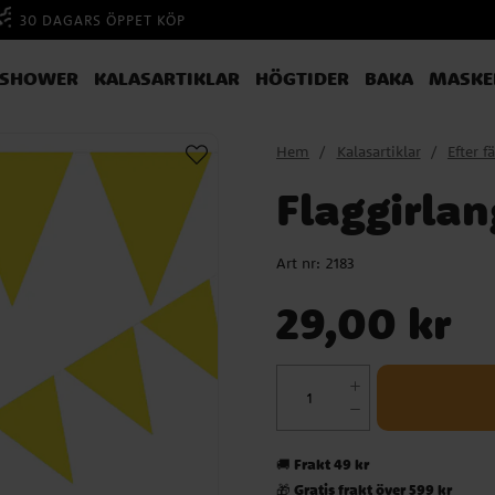
30 DAGARS ÖPPET KÖP
YSHOWER
KALASARTIKLAR
HÖGTIDER
BAKA
MASKE
Hem
Kalasartiklar
Efter f
Flaggirlan
Art nr:
2183
Pris
:
29,00 kr
29,00 kr
Frakt 49 kr
🚚
Gratis frakt över 599 kr
🎁