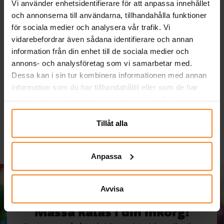
Vi använder enhetsidentifierare för att anpassa innehållet
och annonserna till användarna, tillhandahålla funktioner
för sociala medier och analysera vår trafik. Vi
vidarebefordrar även sådana identifierare och annan
information från din enhet till de sociala medier och
Ballonger - Lavendel 10-
Serpentiner - Ljusrosa
En
annons- och analysföretag som vi samarbetar med.
pack
Dessa kan i sin tur kombinera informationen med annan
information som du har tillhandahållit eller som de har
29,00 kr
19,00 kr
Pris
:
29,00 kr
Pris
:
19,00 kr
samlat in när du har använt deras tjänster. Du kan
KÖP
KÖP
närsomhelst ändra ditt samtycke.
Tillåt alla
Anpassa
Avvisa
Massa kalas i din inkorg!