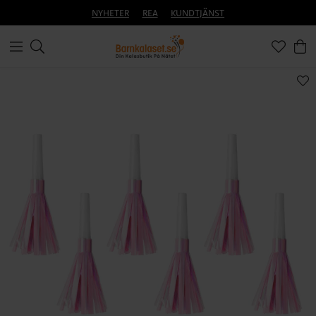
NYHETER
REA
KUNDTJÄNST