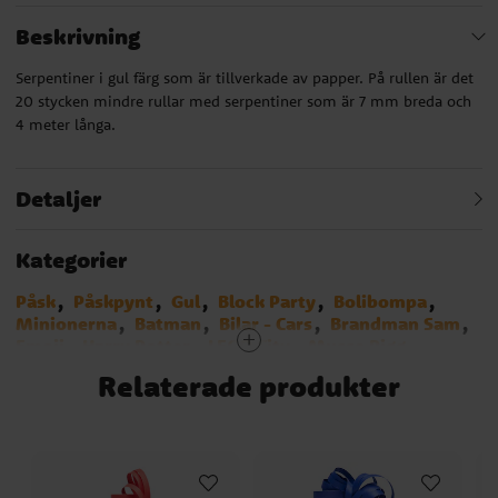
Beskrivning
Serpentiner i gul färg som är tillverkade av papper. På rullen är det
20 stycken mindre rullar med serpentiner som är 7 mm breda och
4 meter långa.
Detaljer
Kategorier
Påsk
Påskpynt
Gul
Block Party
Bolibompa
Minionerna
Batman
Bilar - Cars
Brandman Sam
Emoji
Harry Potter
LEGO City
Musse Pigg
Pokemon
Polis
Djungelkalas
SvampBob
Relaterade produkter
Regnbågskalas
Blues Clues
Spidey och hans fantastiska vänner
Bluey
Biet Maja
Musse & Helium
Hot Wheels
Transformers
Asterix
Vaiana
Squishmallows
Baby Shark
Bing
Serpentiner