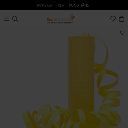
NYHETER
REA
KUNDTJÄNST