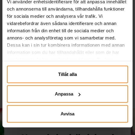
Vi använder enhetsidentifierare för att anpassa innehållet
och annonserna till användarna, tillhandahålla funktioner
för sociala medier och analysera vår trafik. Vi
vidarebefordrar även sådana identifierare och annan
information från din enhet till de sociala medier och
annons- och analysföretag som vi samarbetar med.
Ballonger - Gröna 10-
Sifferballonger Lila 86
Tå
Dessa kan i sin tur kombinera informationen med annan
pack
cm
information som du har tillhandahållit eller som de har
samlat in när du har använt deras tjänster. Du kan
29,00 kr
49,00 kr
Pris
:
29,00 kr
Pris
:
49,00 kr
närsomhelst ändra ditt samtycke.
Tillåt alla
KÖP
GÅ TILL
Anpassa
Avvisa