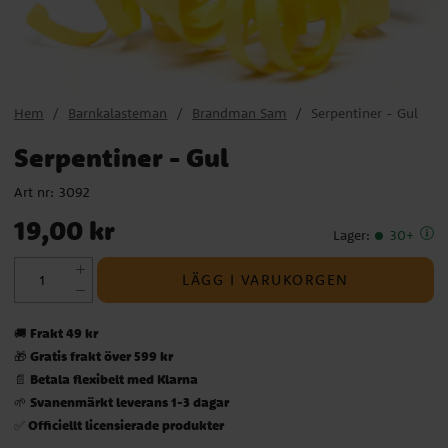
Hem
Barnkalasteman
Brandman Sam
Serpentiner - Gul
Serpentiner - Gul
Art nr:
3092
Pris
:
19,00 kr
19,00 kr
Lager
:
30+
LÄGG I VARUKORGEN
Frakt 49 kr
🚚
Gratis frakt över 599 kr
🎁
Betala flexibelt med Klarna
📄
Svanenmärkt leverans 1-3 dagar
🌱
Officiellt licensierade produkter
✅