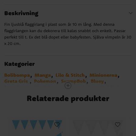
Beskrivning
Fin ljusblå flaggirlang i plast som är 10 m lång. Med denna
flaggirlangen kan du dekorera till kalas snabbt och enkelt. Passar
perfekt till t. Ex det blå dopet eller babyfesten. Själva vimpeln är 30
x 20 cm.
Kategorier
Bolibompa
Manga
Lilo & Stitch
Minionerna
Greta Gris
Pokemon
SvampBob
Bluey
Smurfarna
Bangoberry
Bamse kalas
Bug Party
Baby Shark
Birthday Bear
Dog Party
Emoji
Relaterade produkter
Cocomelon
Stumble Guys
1-årskalas Musse Pigg
Ice Cream Party
Hästar
Fordon
1-årskalas Twinkle Little Star Blå
Twinkle Little Star Blå
Baby Boy
Ljusblå
Girlanger & Vimplar
Teman
Hängande dekorationer
Dekorationer
Efter färg
Kalasdekorationer
Babyshower
Kalasartiklar