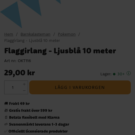
Hem
Barnkalasteman
Pokemon
Flaggirlang - Ljusblå 10 meter
Flaggirlang - Ljusblå 10 meter
Art nr:
OKT116
Pris
:
29,00 kr
29,00 kr
Lager
:
30+
LÄGG I VARUKORGEN
Frakt 49 kr
🚚
Gratis frakt över 599 kr
🎁
Betala flexibelt med Klarna
📄
Svanenmärkt leverans 1-3 dagar
🌱
Officiellt licensierade produkter
✅