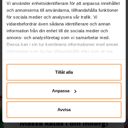
Vi använder enhetsidentifierare för att anpassa innehållet
och annonserna till användarna, tillhandahålla funktioner
för sociala medier och analysera vår trafik. Vi
vidarebefordrar även sådana identifierare och annan
information från din enhet till de sociala medier och
Serpentiner - Ljusblå
Ballonger - Ljusblå 10-
annons- och analysföretag som vi samarbetar med.
pack
Dessa kan i sin tur kombinera informationen med annan
information som du har tillhandahållit eller som de har
19,00 kr
29,00 kr
Pris
:
19,00 kr
Pris
:
29,00 kr
samlat in när du har använt deras tjänster. Du kan
KÖP
KÖP
närsomhelst ändra ditt samtycke.
Tillåt alla
Anpassa
Avvisa
Massa kalas i din inkorg!