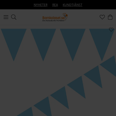
NYHETER
REA
KUNDTJÄNST