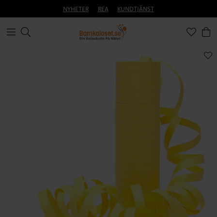
NYHETER
REA
KUNDTJÄNST