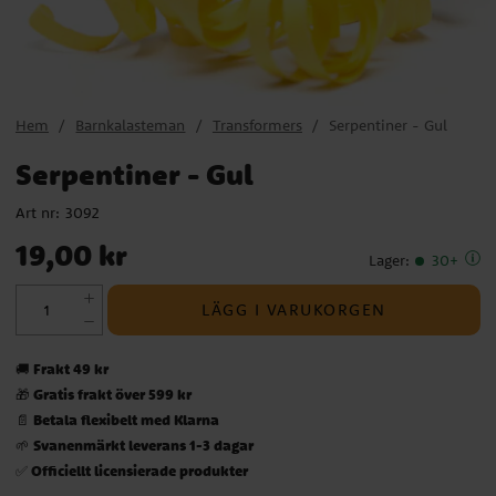
Hem
Barnkalasteman
Transformers
Serpentiner - Gul
Serpentiner - Gul
Art nr:
3092
Pris
:
19,00 kr
19,00 kr
Lager
:
30+
LÄGG I VARUKORGEN
Frakt 49 kr
🚚
Gratis frakt över 599 kr
🎁
Betala flexibelt med Klarna
📄
Svanenmärkt leverans 1-3 dagar
🌱
Officiellt licensierade produkter
✅