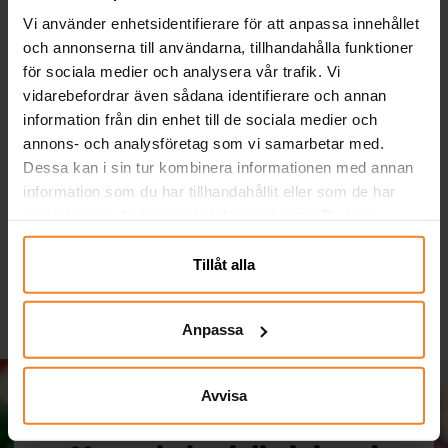
Vi använder enhetsidentifierare för att anpassa innehållet
och annonserna till användarna, tillhandahålla funktioner
för sociala medier och analysera vår trafik. Vi
vidarebefordrar även sådana identifierare och annan
information från din enhet till de sociala medier och
annons- och analysföretag som vi samarbetar med.
Ballonger - Gröna 10-
Sifferballonger Lila 86
Tå
pack
cm
Dessa kan i sin tur kombinera informationen med annan
information som du har tillhandahållit eller som de har
29,00 kr
49,00 kr
Pris
:
29,00 kr
Pris
:
49,00 kr
samlat in när du har använt deras tjänster. Du kan
närsomhelst ändra ditt samtycke.
KÖP
GÅ TILL
Tillåt alla
Anpassa
Avvisa