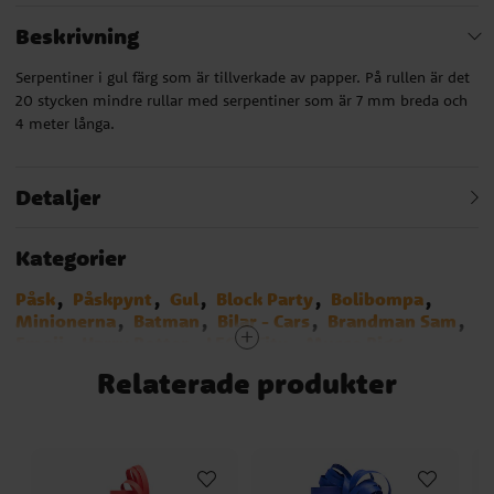
Beskrivning
Serpentiner i gul färg som är tillverkade av papper. På rullen är det
20 stycken mindre rullar med serpentiner som är 7 mm breda och
4 meter långa.
Detaljer
Kategorier
Påsk
Påskpynt
Gul
Block Party
Bolibompa
Minionerna
Batman
Bilar - Cars
Brandman Sam
Emoji
Harry Potter
LEGO City
Musse Pigg
Pokemon
Polis
Djungelkalas
SvampBob
Relaterade produkter
Regnbågskalas
Blues Clues
Spidey och hans fantastiska vänner
Bluey
Biet Maja
Musse & Helium
Hot Wheels
Transformers
Asterix
Vaiana
Squishmallows
Baby Shark
Bing
Serpentiner